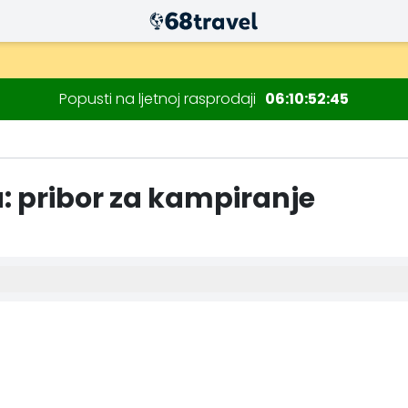
Popusti na ljetnoj rasprodaji
06
10
52
43
: pribor za kampiranje
Traži