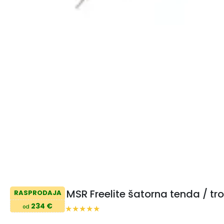
MSR Freelite šatorna tenda / tr
RASPRODAJA
234 €
od