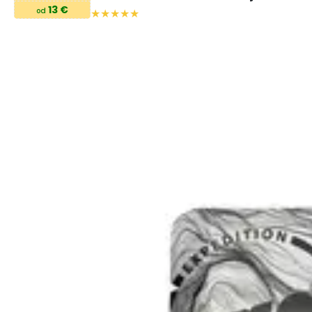
13 €
od