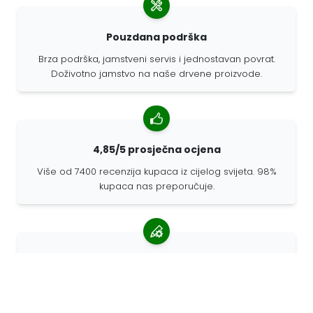
Pouzdana podrška
Brza podrška, jamstveni servis i jednostavan povrat.
Doživotno jamstvo na naše drvene proizvode.
4,85/5 prosječna ocjena
Više od 7400 recenzija kupaca iz cijelog svijeta. 98%
kupaca nas preporučuje.
Personalizirane narudžbe
68travel je originalni proizvođač, što znači da možemo
brzo izraditi individualne narudžbe prema vašim