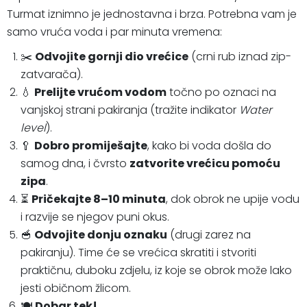
Turmat iznimno je jednostavna i brza. Potrebna vam je
samo vruća voda i par minuta vremena:
✂️
Odvojite gornji dio vrećice
(crni rub iznad zip-
zatvarača).
💧
Prelijte vrućom vodom
točno po oznaci na
vanjskoj strani pakiranja (tražite indikator
Water
level
).
🥄
Dobro promiješajte
, kako bi voda došla do
samog dna, i čvrsto
zatvorite vrećicu pomoću
zipa
.
⏳
Pričekajte 8–10 minuta
, dok obrok ne upije vodu
i razvije se njegov puni okus.
🥣
Odvojite donju oznaku
(drugi zarez na
pakiranju). Time će se vrećica skratiti i stvoriti
praktičnu, duboku zdjelu, iz koje se obrok može lako
jesti običnom žlicom.
🍽️
Dobar tek!