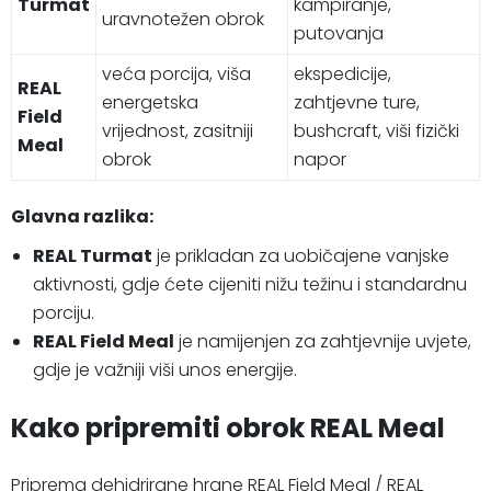
Turmat
kampiranje,
uravnotežen obrok
putovanja
veća porcija, viša
ekspedicije,
REAL
energetska
zahtjevne ture,
Field
vrijednost, zasitniji
bushcraft, viši fizički
Meal
obrok
napor
Glavna razlika:
REAL Turmat
je prikladan za uobičajene vanjske
aktivnosti, gdje ćete cijeniti nižu težinu i standardnu
porciju.
REAL Field Meal
je namijenjen za zahtjevnije uvjete,
gdje je važniji viši unos energije.
Kako pripremiti obrok REAL Meal
Priprema dehidrirane hrane REAL Field Meal / REAL