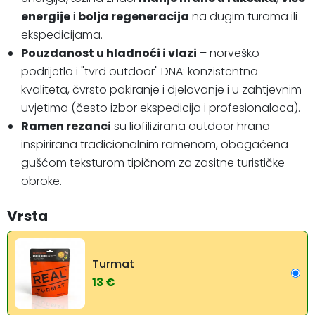
energije
i
bolja regeneracija
na dugim turama ili
ekspedicijama.
Pouzdanost u hladnoći i vlazi
– norveško
podrijetlo i "tvrd outdoor" DNA: konzistentna
kvaliteta, čvrsto pakiranje i djelovanje i u zahtjevnim
uvjetima (često izbor ekspedicija i profesionalaca).
Ramen rezanci
su liofilizirana outdoor hrana
inspirirana tradicionalnim ramenom, obogaćena
gušćom teksturom tipičnom za zasitne turističke
obroke.
Vrsta
Turmat
13 €