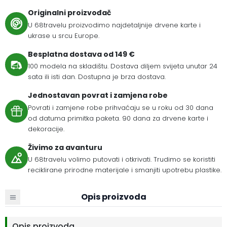
Originalni proizvođač
U 68travelu proizvodimo najdetaljnije drvene karte i
ukrase u srcu Europe.
Besplatna dostava od 149 €
100 modela na skladištu. Dostava diljem svijeta unutar 24
sata ili isti dan. Dostupna je brza dostava.
Jednostavan povrat i zamjena robe
Povrati i zamjene robe prihvaćaju se u roku od 30 dana
od datuma primitka paketa. 90 dana za drvene karte i
dekoracije.
Živimo za avanturu
U 68travelu volimo putovati i otkrivati. Trudimo se koristiti
reciklirane prirodne materijale i smanjiti upotrebu plastike.
Opis proizvoda
Opis proizvoda