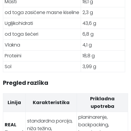
Masti
18,1 g
od toga zasićene masne kiseline
2,3 g
Ugljikohidrati
43,6 g
od toga šećeri
6,8 g
Vlakna
4,1 g
Proteini
18,8 g
Sol
3,99 g
Pregled razlika
Prikladna
Linija
Karakteristika
upotreba
planinarenje,
standardna porcija,
REAL
backpacking,
niža težina,