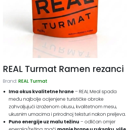
REAL Turmat Ramen rezanci
Brand:
REAL Turmat
Ima okus kvalitetne hrane
– REAL Meal spada
među najbolje ocijenjene turističke obroke
zahvaljujući izraženom okusu, kvalitetnom mesu,
ukusnim umacima i prirodnoj teksturi nakon preljeva.
Puno energije uz malu težinu
– odličan omjer
energija/težina znači
manje hrane u ruksaku
,
više