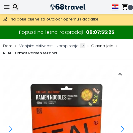
Besplatna dostava za narudžbe iznad 149 €.
Mogućnost slanja DHL Expressom (dostava unutar 24 sata)
0
30 dana za povrat, 90 dana za drvene karte i dekoracije.
Najbolje cijene za outdoor opremu i dodatke.
Traži
Popusti na ljetnoj rasprodaji
06
07
55
25
Dom
Vanjske aktivnosti i kampiranje
Glavna jela
REAL Turmat Ramen rezanci
Traži