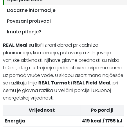
Dodatne informacije
Povezani proizvodi
Imate pitanje?
REAL Meal
su liofilizirani obroci prikladni za
planinarenje, kampiranje, putovanja i zahtjevnije
vanjske aktivnosti. Njihove glavne prednosti su niska
težina, dug rok trajanja i jednostavna priprema samo
uz pomoć vruće vode. U sklopu asortimana najčešće
se razlikuju linije
REAL Turmat
i
REAL Field Meal
, pri
čemu je glavna razlika u veličini porcije i ukupnoj
energetskoj vrijednosti.
Vrijednost
Po porciji
Energija
419 kcal / 1755 kJ