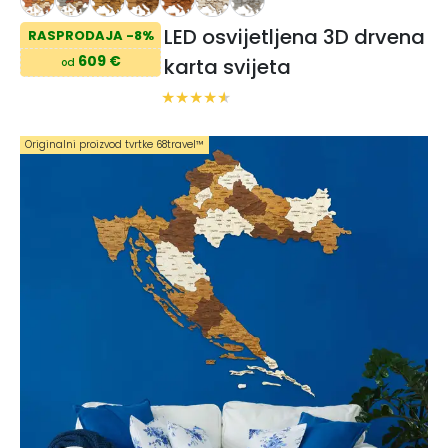
LED osvijetljena 3D drvena
RASPRODAJA -8%
609 €
karta svijeta
od
Originalni proizvod tvrtke 68travel™️