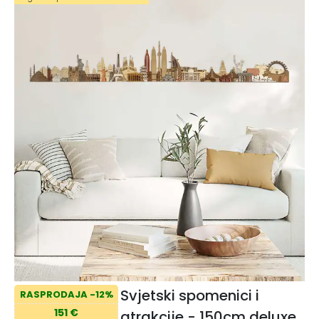
Svjetski spomenici i
RASPRODAJA -12%
151 €
atrakcije - 150cm deluxe