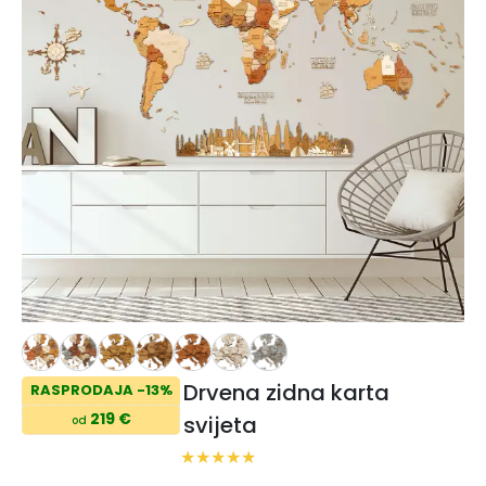
Drvena zidna karta
RASPRODAJA -13%
219 €
svijeta
od