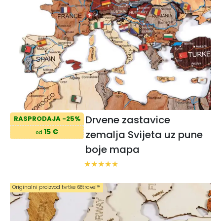
Drvene zastavice
RASPRODAJA -25%
15 €
zemalja Svijeta uz pune
od
boje mapa
Originalni proizvod tvrtke 68travel™️