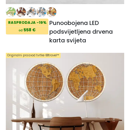
Punoobojena LED
RASPRODAJA -19%
558 €
podsvijetljena drvena
od
karta svijeta
Originalni proizvod tvrtke 68travel™️