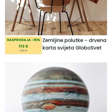
Zemljine polutke - drvena
RASPRODAJA -15%
172 €
karta svijeta GloboSvet
202 €