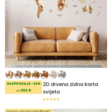
2D drvena zidna karta
RASPRODAJA -23%
202 €
svijeta
od
Originalni proizvod tvrtke 68travel™️