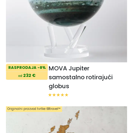
MOVA Jupiter
RASPRODAJA -8%
232 €
samostalno rotirajući
od
globus
Originalni proizvod tvrtke 68travel™️