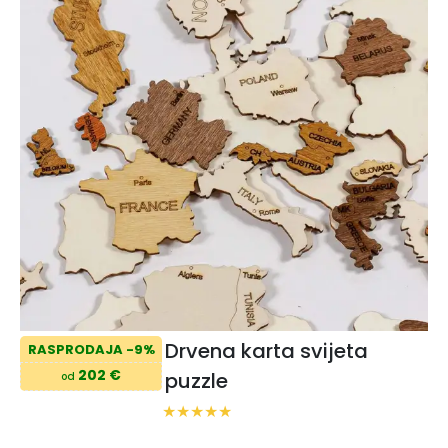
Drvena karta svijeta
RASPRODAJA -9%
202 €
puzzle
od