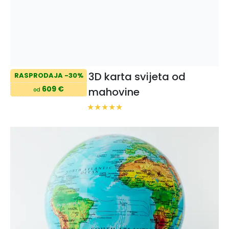
3D karta svijeta od
RASPRODAJA -30%
609 €
mahovine
od