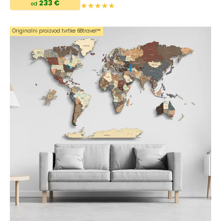
233 €
od
Originalni proizvod tvrtke 68travel™️