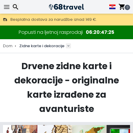
0
Besplatna dostava za narudžbe iznad 149 €.
Mogućnost slanja DHL Expressom (dostava unutar 24 sata)
Traži
30 dana za povrat, 90 dana za drvene karte i dekoracije.
Popusti na ljetnoj rasprodaji
06
20
47
23
Originalni proizvođač karata i dekoracija.
Dom
Zidne karte i dekoracije
Drvene zidne karte i
Traži
dekoracije - originalne
karte izrađene za
avanturiste