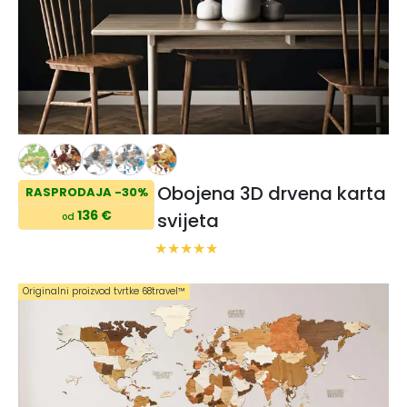
Obojena 3D drvena karta
RASPRODAJA -30%
136 €
svijeta
od
Originalni proizvod tvrtke 68travel™️