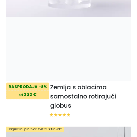
Zemlja s oblacima
RASPRODAJA -8%
232 €
samostalno rotirajući
od
globus
Originalni proizvod tvrtke 68travel™️