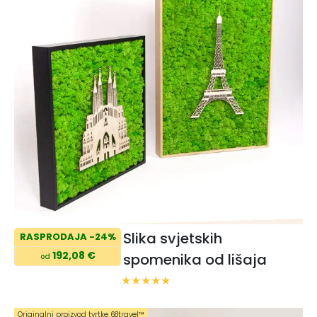
Slika svjetskih
RASPRODAJA -24%
192,08 €
spomenika od lišaja
od
Originalni proizvod tvrtke 68travel™️