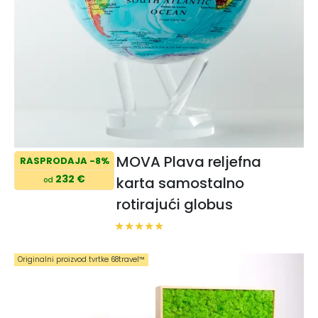
MOVA Plava reljefna
RASPRODAJA -8%
232 €
karta samostalno
od
rotirajući globus
Originalni proizvod tvrtke 68travel™️