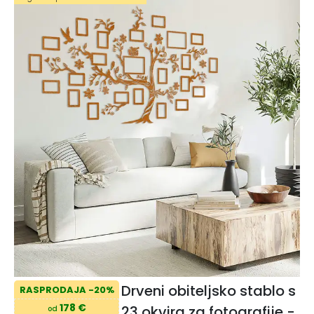
Drveni obiteljsko stablo s
RASPRODAJA -20%
178 €
23 okvira za fotografije -
od