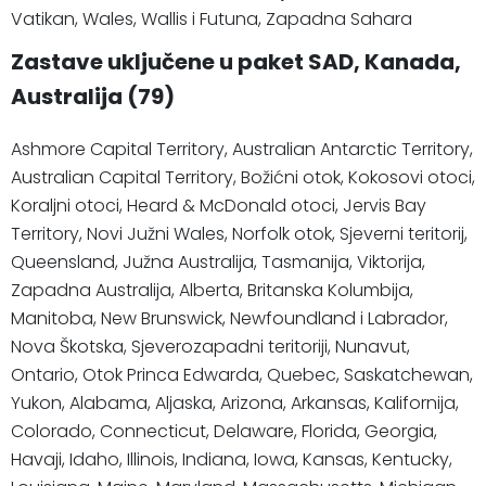
Vatikan, Wales, Wallis i Futuna, Zapadna Sahara
Zastave uključene u paket SAD, Kanada,
Australija (79)
Ashmore Capital Territory, Australian Antarctic Territory,
Australian Capital Territory, Božićni otok, Kokosovi otoci,
Koraljni otoci, Heard & McDonald otoci, Jervis Bay
Territory, Novi Južni Wales, Norfolk otok, Sjeverni teritorij,
Queensland, Južna Australija, Tasmanija, Viktorija,
Zapadna Australija, Alberta, Britanska Kolumbija,
Manitoba, New Brunswick, Newfoundland i Labrador,
Nova Škotska, Sjeverozapadni teritoriji, Nunavut,
Ontario, Otok Princa Edwarda, Quebec, Saskatchewan,
Yukon, Alabama, Aljaska, Arizona, Arkansas, Kalifornija,
Colorado, Connecticut, Delaware, Florida, Georgia,
Havaji, Idaho, Illinois, Indiana, Iowa, Kansas, Kentucky,