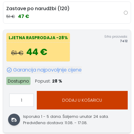
Zastave po narudžbi (120)
47 €
51 €
Šifra proizvoda:
LJETNA RASPRODAJA
-28%
7412
44 €
61 €
Garancija najpovoljnije cijene
Dostupno
Popust:
28 %
DODAJ U KOŠARICU
Isporuka 1 - 5 dana.
Šaljemo unutar 24 sata.
Predviđena dostava: 11.08. - 17.08.