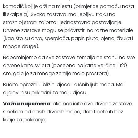
komadić koji je drži na mjestu (primjerice pomoću noža
ili skalpela). Svaka zastava ima ljepljivu traku na
stražnjoj strani za brzo i jednostavno postavljanje.
Drvene zastave mogu se pričvrstiti na razne materijale
(kao što su drvo, šperploča, papir, pluto, pjena, žbuka i
mnoge druge).
Napominjemo da sve zastave zemalja ne stanu na sve
drvene karte svijeta (posebno na karte veličine L 120
cm, gdje je za mnoge zemlje malo prostora).
Budite oprezni u blizini djece i kućnih ljubimaca. Mali
dijelovi nisu prikladni za malu djecu.
Važna napomena:
ako naručite ove drvene zastave
s nekom od naših drvenih mapa, dobit ćete ih bez
kutije za pakiranje.