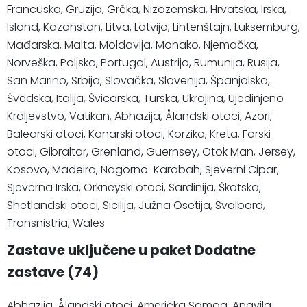
Francuska, Gruzija, Grčka, Nizozemska, Hrvatska, Irska,
Island, Kazahstan, Litva, Latvija, Lihtenštajn, Luksemburg,
Mađarska, Malta, Moldavija, Monako, Njemačka,
Norveška, Poljska, Portugal, Austrija, Rumunija, Rusija,
San Marino, Srbija, Slovačka, Slovenija, Španjolska,
Švedska, Italija, Švicarska, Turska, Ukrajina, Ujedinjeno
Kraljevstvo, Vatikan, Abhazija, Ålandski otoci, Azori,
Balearski otoci, Kanarski otoci, Korzika, Kreta, Farski
otoci, Gibraltar, Grenland, Guernsey, Otok Man, Jersey,
Kosovo, Madeira, Nagorno-Karabah, Sjeverni Cipar,
Sjeverna Irska, Orkneyski otoci, Sardinija, Škotska,
Shetlandski otoci, Sicilija, Južna Osetija, Svalbard,
Transnistria, Wales
Zastave uključene u paket Dodatne
zastave (74)
Abhazija, Ålandski otoci, Američka Samoa, Angvila,