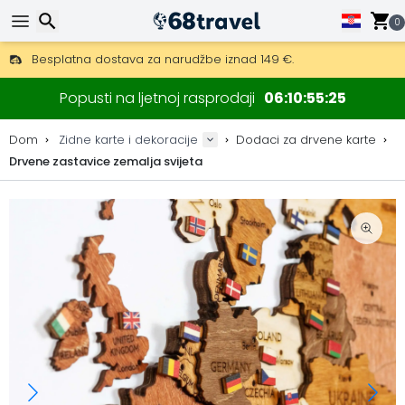
0
Besplatna dostava za narudžbe iznad 149 €.
Mogućnost slanja DHL Expressom (dostava unutar 24 sata)
Traži
30 dana za povrat, 90 dana za drvene karte i dekoracije.
Popusti na ljetnoj rasprodaji
06
10
55
24
Originalni proizvođač karata i dekoracija.
Dom
Zidne karte i dekoracije
Dodaci za drvene karte
Drvene zastavice zemalja svijeta
Traži