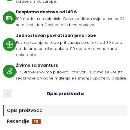
ukrase u srcu Europe.
Besplatna dostava od 149 €
100 modela na skladištu. Dostava diljem svijeta unutar 24
sata ili isti dan. Dostupna je brza dostava.
Jednostavan povrat i zamjena robe
Povrati i zamjene robe prihvaćaju se u roku od 30 dana
od datuma primitka paketa. 90 dana za drvene karte i
dekoracije.
Živimo za avanturu
U 68travelu volimo putovati i otkrivati. Trudimo se koristiti
reciklirane prirodne materijale i smanjiti upotrebu plastike.
Opis proizvoda
Opis proizvoda
Recenzije
111