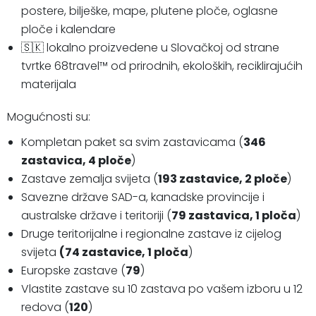
postere, bilješke, mape,
plutene ploče, oglasne
ploče i kalendare
🇸🇰 lokalno proizvedene u Slovačkoj od strane
tvrtke 68travel™️ od prirodnih, ekoloških, reciklirajućih
materijala
Mogućnosti su:
Kompletan paket sa svim zastavicama (
346
zastavica, 4 ploče
)
Zastave zemalja svijeta (
193 zastavice, 2 ploče
)
Savezne države SAD-a, kanadske provincije i
australske države i teritoriji (
79 zastavica, 1 ploča
)
Druge teritorijalne i regionalne zastave iz cijelog
svijeta
(74 zastavice, 1 ploča
)
Europske zastave (
79
)
Vlastite zastave su 10 zastava po vašem izboru u 12
redova (
120
)