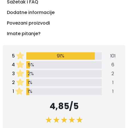
Sažetak i FAQ
Dodatne informacije
Povezani proizvodi
Imate pitanje?
5
91%
101
4
5%
6
3
2%
2
2
1%
1
1
1%
1
4,85/5