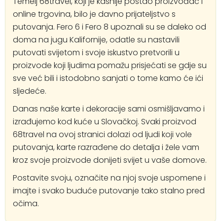
Temelj 68travel, koji je kasnije postao proizvođač i
online trgovina, bilo je davno prijateljstvo s
putovanja. Fero 6 i Fero 8 upoznali su se daleko od
doma na jugu Kalifornije, odatle su nastavili
putovati svijetom i svoje iskustvo pretvorili u
proizvode koji ljudima pomažu prisjećati se gdje su
sve već bili i istodobno sanjati o tome kamo će ići
sljedeće.
Danas naše karte i dekoracije sami osmišljavamo i
izrađujemo kod kuće u Slovačkoj. Svaki proizvod
68travel na ovoj stranici dolazi od ljudi koji vole
putovanja, karte razrađene do detalja i žele vam
kroz svoje proizvode donijeti svijet u vaše domove.
Postavite svoju, označite na njoj svoje uspomene i
imajte i svako buduće putovanje tako stalno pred
očima.