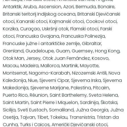
Antarktik, Aruba, Ascension, Azori, Bermuda, Bonaire,
Britanski teritorij Indijskog oceana, Britanski Djevičanski
otoci, Kanarski otoci, Kajmanski otoci, Cookovi otoci,
Korzika, Curaçao, Uskršnji otok, Flamski otoci, Farski
otoci, Francuska Gvajana, Francuska Polinezija,
Francuske južne i antarktičke zemlje, Gibraltar,
Grenland, Guadeloupe, Guam, Guernsey, Hong Kong,
Otok Man, Jersey, Otok Juan Fernández, Kosovo,
Macau, Madeira, Mallorca, Martinik, Mayotte,
Montserrat, Nagorno-Karabah, Nizozemski Antili, Nova
Kaledonija, Niue, Sjeverni Cipar, Sjeverna Irska, Sjeverna
Makedonija, Sjeverne Marijane, Palestina, Pitcairn,
Puerto Rico, Réunion, Saint Barthelemy, Sveta Helena,
Saint Martin, Saint Pierre i Miquelon, Sardinija, Škotska,
Sicilija, Sveti Eustach, Somaliland, Južna Georgia, Južna
Osetija, Tajvan, Tibet, Tokelau, Transnistria, Tristan da
Cunha, Turks i Caicos, Američki Djevičanski otoci,