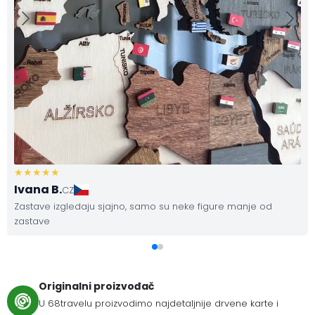
Ivana B.
CZ
Zastave izgledaju sjajno, samo su neke figure manje od
zastave
Originalni proizvođač
U 68travelu proizvodimo najdetaljnije drvene karte i