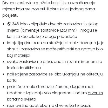
Drvene zastavice možete koristiti za označavanje
mjesta koja ste posjetili ili biste željeli jednog dana
posjetiti.
🌎 346 lako zaljepljivih drvenih zastavica iz cijelog
svijeta (dimenzije zastavice 12x8 mm) - mogu se
koristiti kao bilo koje druge pribadače
imaju ljepljivu traku na stražnjoj strani - dovoljno ju je
skinuti i zastavica se može pričvrstiti na gotovo bilo
koji materijal
svaka zastavica je prikazana s njezinim imenom za
lakšu identifikaciju
nalijepljene zastavice se lako uklanjaju, ne oštećuju
kartu
praktične male dimenzije,
šarene, dugotrajne i
udobne - izgledaju vrlo elegantno s našim
drvenim
kartama svijeta
raznovrsna upotreba:
na drvene karte,
papir,