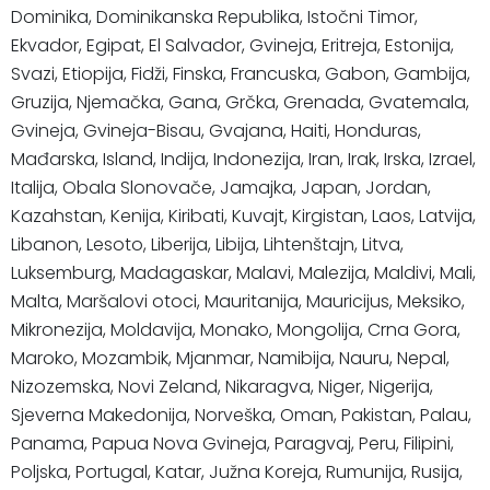
Dominika, Dominikanska Republika, Istočni Timor,
Ekvador, Egipat, El Salvador, Gvineja, Eritreja, Estonija,
Svazi, Etiopija, Fidži, Finska, Francuska, Gabon, Gambija,
Gruzija, Njemačka, Gana, Grčka, Grenada, Gvatemala,
Gvineja, Gvineja-Bisau, Gvajana, Haiti, Honduras,
Mađarska, Island, Indija, Indonezija, Iran, Irak, Irska, Izrael,
Italija, Obala Slonovače, Jamajka, Japan, Jordan,
Kazahstan, Kenija, Kiribati, Kuvajt, Kirgistan, Laos, Latvija,
Libanon, Lesoto, Liberija, Libija, Lihtenštajn, Litva,
Luksemburg, Madagaskar, Malavi, Malezija, Maldivi, Mali,
Malta, Maršalovi otoci, Mauritanija, Mauricijus, Meksiko,
Mikronezija, Moldavija, Monako, Mongolija, Crna Gora,
Maroko, Mozambik, Mjanmar, Namibija, Nauru, Nepal,
Nizozemska, Novi Zeland, Nikaragva, Niger, Nigerija,
Sjeverna Makedonija, Norveška, Oman, Pakistan, Palau,
Panama, Papua Nova Gvineja, Paragvaj, Peru, Filipini,
Poljska, Portugal, Katar, Južna Koreja, Rumunija, Rusija,