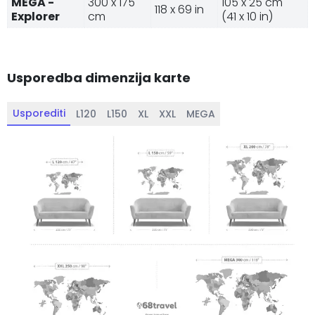
MEGA -
300 x 175
105 x 25 cm
118 x 69 in
Explorer
cm
(41 x 10 in)
Usporedba dimenzija karte
Usporediti
L120
L150
XL
XXL
MEGA