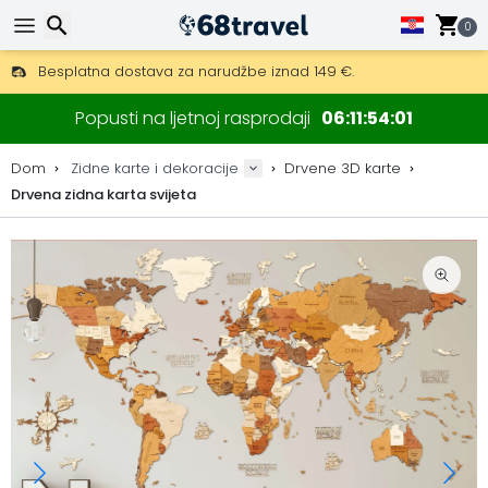
0
Besplatna dostava za narudžbe iznad 149 €.
Mogućnost slanja DHL Expressom (dostava unutar 24 sata)
Traži
30 dana za povrat, 90 dana za drvene karte i dekoracije.
Popusti na ljetnoj rasprodaji
06
11
54
00
Originalni proizvođač karata i dekoracija.
Dom
Zidne karte i dekoracije
Drvene 3D karte
Drvena zidna karta svijeta
Traži