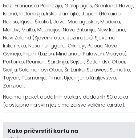
Fidži, Francuska Polinezija, Galapagos, Grenland, Havaji,
Island, Indonezija, Irska, Jamajka, Japan (Hokaido,
Honšu, Kjušu, Šikoku), Java, Madagaskar, Madeira,
Maldivi, Malta, Mauricijus, Nova Britanija, New Ireland,
Novi Zeland (Sjeverni otok, Južni otok), Sjeverna
Irska/Irska, Nusa Tenggara, Orkneyi, Papua Nova
Gvineja, Filipini (Luzon, Mindanao, Palawan, Visayas),
Portoriko, Réunion, Sardinija, Sejšeli, Šetlandski Otoci,
Sicilija, Salomonovi Otoci, Šri Lanka, Sulawesi, Sumatra,
Tajvan, Tasmanija, Timor, Ujedinjeno Kraljevstvo,
Zanzibar.
Nudimo i
paket dodatnih otoka
s dodatnih 50 otoka
(dostupno na svim jezicima za sve veličine karata).
Kako pričvrstiti kartu na