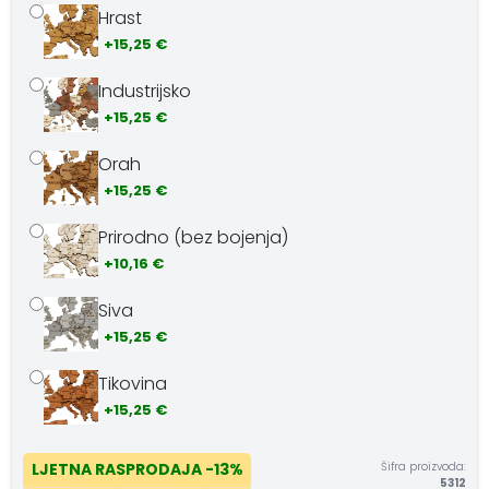
Hrast
+15,25 €
Industrijsko
+15,25 €
Orah
+15,25 €
Prirodno (bez bojenja)
+10,16 €
Siva
+15,25 €
Tikovina
+15,25 €
Šifra proizvoda:
LJETNA RASPRODAJA
-13%
5312