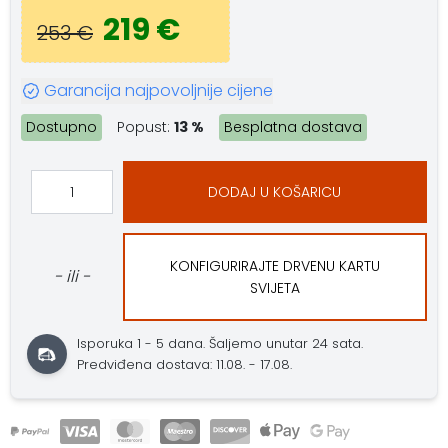
219 €
253 €
Garancija najpovoljnije cijene
Dostupno
Popust:
13 %
Besplatna dostava
DODAJ U KOŠARICU
KONFIGURIRAJTE DRVENU KARTU
- ili -
SVIJETA
Isporuka 1 - 5 dana.
Šaljemo unutar 24 sata.
Predviđena dostava: 11.08. - 17.08.