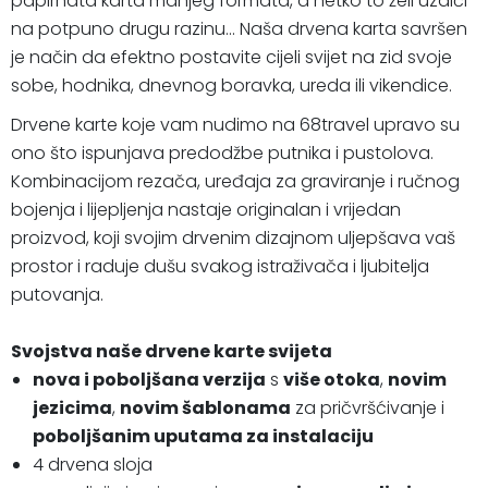
papirnata karta manjeg formata, a netko to želi uzdići
na potpuno drugu razinu... Naša drvena karta savršen
je način da efektno postavite cijeli svijet na zid svoje
sobe, hodnika, dnevnog boravka, ureda ili vikendice.
Drvene karte koje vam nudimo na 68travel upravo su
ono što ispunjava predodžbe putnika i pustolova.
Kombinacijom rezača, uređaja za graviranje i ručnog
bojenja i lijepljenja nastaje originalan i vrijedan
proizvod, koji svojim drvenim dizajnom uljepšava vaš
prostor i raduje dušu svakog istraživača i ljubitelja
putovanja.
Svojstva naše drvene karte svijeta
nova i poboljšana verzija
s
više otoka
,
novim
jezicima
,
novim šablonama
za pričvršćivanje i
poboljšanim uputama za instalaciju
4 drvena sloja