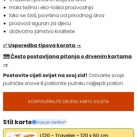
mala težina i eko-loška proizvodnja
lako se čisti, površina od prirodnog drva
proizvod siguran za djecu
doživotno jamstvo kvalitete
✅ Usporedba tipova karata →
🗺 Često postavljana pitanja o drvenim kartama
→
Postavite cijeli svijet na svoj zid!
Ostvarite svoje
putničke snove ili poklonite putniku najljepši poklon.
KONFIGURIRAJTE DRVENU KARTU SVIJETA
Stil karte
Koja je razlika?
L120 - Traveler - 120 x 60 cm