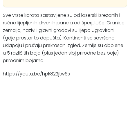
Sve vrste karata sastavljene su od laserski izrezanih i
ručno lijepljenih drvenih panela od šperploče. Granice
zemalja, nazivi i glavni gradovi su lijepo ugravirani
(gdje prostor to dopušta). Kontinenti se savršeno
uklapaju i pružaju prekrasan izgled. Zemlje su obojene
u 5 različitih boja (plus jedan sloj prirodne bez boje)
prirodnim bojama.
https://youtu.be/hpk82Bjtw6s