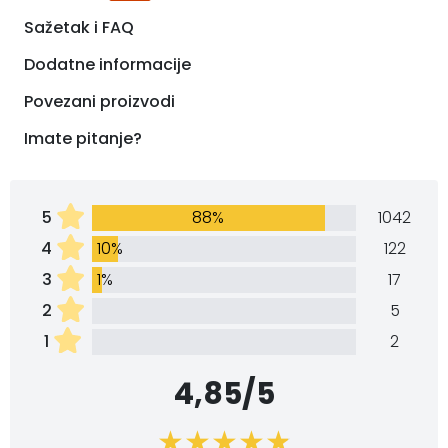
Sažetak i FAQ
Dodatne informacije
Povezani proizvodi
Imate pitanje?
5
88%
1042
4
10%
122
3
1%
17
2
5
1
2
4,85/5