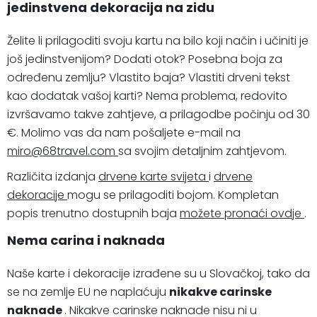
jedinstvena dekoracija na zidu
Želite li prilagoditi svoju kartu na bilo koji način i učiniti je
još jedinstvenijom? Dodati otok? Posebna boja za
određenu zemlju? Vlastito baja? Vlastiti drveni tekst
kao dodatak vašoj karti? Nema problema, redovito
izvršavamo takve zahtjeve, a prilagodbe počinju od 30
€. Molimo vas da nam pošaljete e-mail na
miro@68travel.com
sa svojim detaljnim zahtjevom.
Različita izdanja
drvene karte svijeta
i
drvene
dekoracije
mogu se prilagoditi bojom. Kompletan
popis trenutno dostupnih baja
možete pronaći ovdje
.
Nema carina i naknada
Naše karte i dekoracije izrađene su u Slovačkoj, tako da
se na zemlje EU ne naplaćuju
nikakve carinske
naknade
. Nikakve carinske naknade nisu ni u