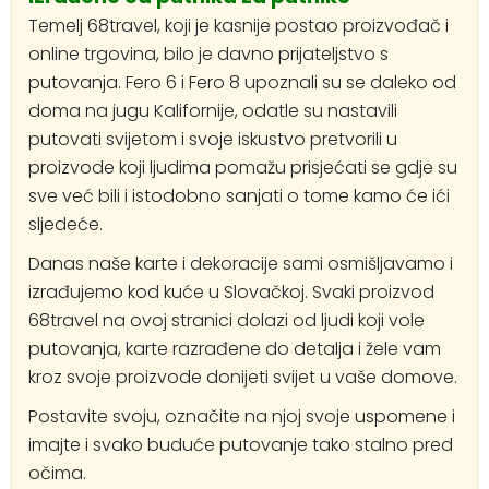
Temelj 68travel, koji je kasnije postao proizvođač i
online trgovina, bilo je davno prijateljstvo s
putovanja. Fero 6 i Fero 8 upoznali su se daleko od
doma na jugu Kalifornije, odatle su nastavili
putovati svijetom i svoje iskustvo pretvorili u
proizvode koji ljudima pomažu prisjećati se gdje su
sve već bili i istodobno sanjati o tome kamo će ići
sljedeće.
Danas naše karte i dekoracije sami osmišljavamo i
izrađujemo kod kuće u Slovačkoj. Svaki proizvod
68travel na ovoj stranici dolazi od ljudi koji vole
putovanja, karte razrađene do detalja i žele vam
kroz svoje proizvode donijeti svijet u vaše domove.
Postavite svoju, označite na njoj svoje uspomene i
imajte i svako buduće putovanje tako stalno pred
očima.