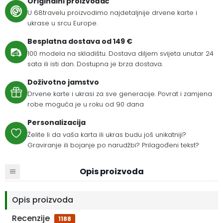
Originalni proizvođač
U 68travelu proizvodimo najdetaljnije drvene karte i
ukrase u srcu Europe.
Besplatna dostava od 149 €
100 modela na skladištu. Dostava diljem svijeta unutar 24
sata ili isti dan. Dostupna je brza dostava.
Doživotno jamstvo
Drvene karte i ukrasi za sve generacije. Povrat i zamjena
robe moguća je u roku od 90 dana
Personalizacija
Želite li da vaša karta ili ukras budu još unikatniji?
Graviranje ili bojanje po narudžbi? Prilagođeni tekst?
Opis proizvoda
Opis proizvoda
Recenzije
1188