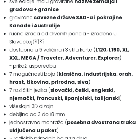
sve edicije imaju gravirane
nazive zemalja i
gradova + granice
gravirane
savezne države SAD-a i pokrajine
Kanade i Australije
ručna izrada od drvenih panela - izrađeno u
Slovačkoj 🇸🇰
dostupno u 5 veličina i 3 stila karte
(
L120, L150, XL,
XXL, MEGA / Traveler, Adventurer, Explorer
)
-
prikaži usporedbu
7 mogućnosti boja
(
klasična, industrijska, orah,
hrast, tikovina, prirodna, siva
)
7 različitih jezika (
slovački, češki, engleski,
njemački, francuski, španjolski, talijanski
)
višeslojni 3D dizajn
debljina od 3 do 18 mm
jednostavna montaža (
posebna dvostrana traka
uključena u paket
)
5 različitih prirodnih boja za drvo