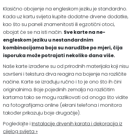
Klasično obojenje na engleskom jeziku je standardno.
Kada uz kartu svijeta kupite dodatne drvene dodatke,
kao što su paneli znamenitosti ili egzotični otoci,
obojat će se na isti način.
Sve karte na ne-
engleskom jeziku u nestandardnim
kombinacijama boja su narudžbe po mjeri, čija
isporuka može potrajati nekoliko dana više.
Naše karte izrađene su od prirodnih materijala koji nisu
savršeni i tekstura drva reagira na bojenje na različite
načine. Karte se izrađuju ručno i to je ono što ih čini
originalnima. Boje pojedinih zemalja na različitim
kartama tako se mogu razlikovati od onoga što vidite
na fotografijama online (ekrani telefona i monitora
također prikazuju boje drugačije).
Pogledajte i
Instalacije drvenih karata i dekoracija iz
cijelog svijeta »