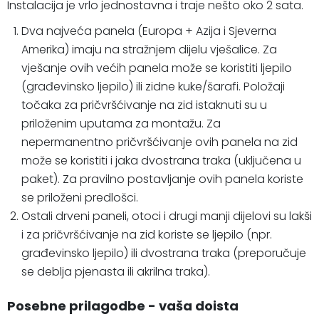
Instalacija je vrlo jednostavna i traje nešto oko 2 sata.
Dva najveća panela (Europa + Azija i Sjeverna
Amerika) imaju na stražnjem dijelu vješalice. Za
vješanje ovih većih panela može se koristiti ljepilo
(građevinsko ljepilo) ili zidne kuke/šarafi. Položaji
točaka za pričvršćivanje na zid istaknuti su u
priloženim uputama za montažu. Za
nepermanentno pričvršćivanje ovih panela na zid
može se koristiti i jaka dvostrana traka (uključena u
paket). Za pravilno postavljanje ovih panela koriste
se priloženi predlošci.
Ostali drveni paneli, otoci i drugi manji dijelovi su lakši
i za pričvršćivanje na zid koriste se ljepilo (npr.
građevinsko ljepilo) ili dvostrana traka (preporučuje
se deblja pjenasta ili akrilna traka).
Posebne prilagodbe - vaša doista