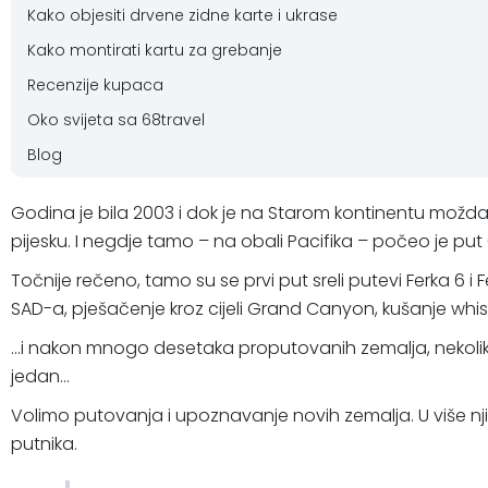
Kako objesiti drvene zidne karte i ukrase
Kako montirati kartu za grebanje
Recenzije kupaca
Oko svijeta sa 68travel
Blog
Godina je bila 2003 i dok je na Starom kontinentu možda j
pijesku. I negdje tamo – na obali Pacifika – počeo je put 
Točnije rečeno, tamo su se prvi put sreli putevi Ferka 6 i
SAD-a, pješačenje kroz cijeli Grand Canyon, kušanje whisky
...i nakon mnogo desetaka proputovanih zemalja, nekoliko
jedan...
Volimo putovanja i upoznavanje novih zemalja. U više njih smo
putnika.