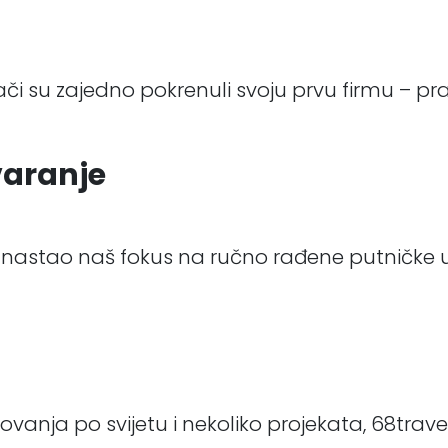
ači su zajedno pokrenuli svoju prvu firmu – prak
varanje
ije nastao naš fokus na ručno rađene putničk
vanja po svijetu i nekoliko projekata, 68trave