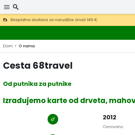
Besplatna dostava za narudžbe iznad 149 €.
Mogućnost slanja DHL Expressom (dostava unutar 24 sata)
Traži
30 dana za povrat, 90 dana za drvene karte i dekoracije.
Dom
O nama
Cesta 68travel
Od putnika za putnike
Izrađujemo karte od drveta, mahovi
2012
Osnovano