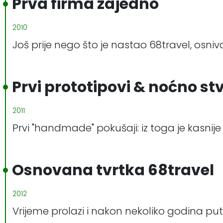
Prva firma zajedno
2010
Još prije nego što je nastao 68travel, osniv
Prvi prototipovi & noćno st
2011
Prvi "handmade" pokušaji: iz toga je kasn
Osnovana tvrtka 68travel
2012
Vrijeme prolazi i nakon nekoliko godina puto