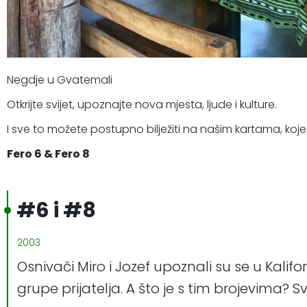
Negdje u Gvatemali
Otkrijte svijet, upoznajte nova mjesta, ljude i kulture.
I sve to možete postupno bilježiti na našim kartama, koje 
Fero 6 & Fero 8
#6 i #8
2003
Osnivači Miro i Jozef upoznali su se u Kali
grupe prijatelja. A što je s tim brojevima? 