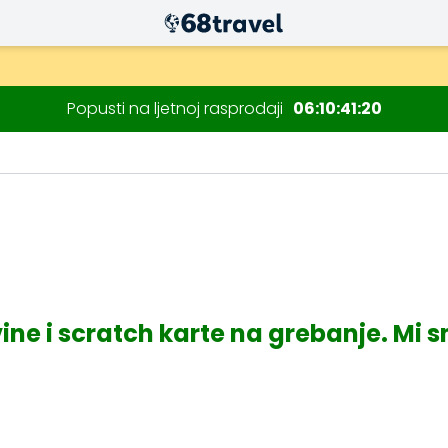
Popusti na ljetnoj rasprodaji
06
10
41
19
Traži
ne i scratch karte na grebanje. Mi 