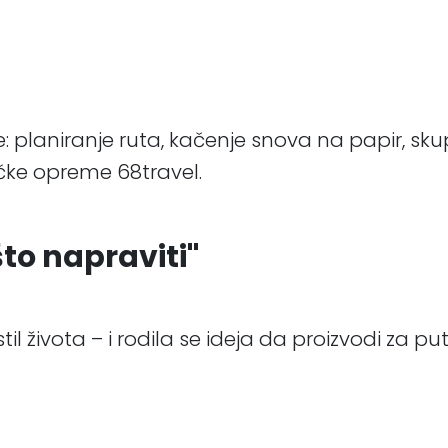
te: planiranje ruta, kačenje snova na papir, sk
ičke opreme 68travel.
što napraviti"
l života – i rodila se ideja da proizvodi za put