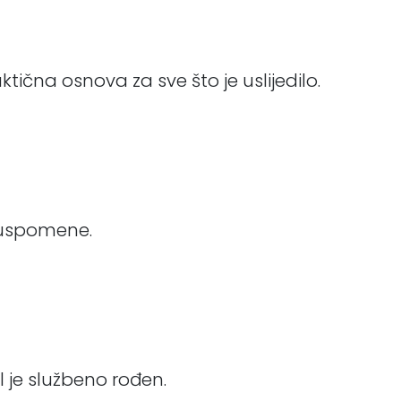
tična osnova za sve što je uslijedilo.
e uspomene.
l je službeno rođen.