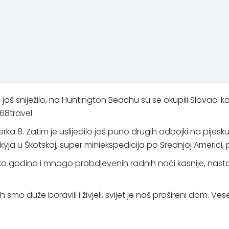
oš sniježilo, na Huntington Beachu su se okupili Slovaci k
68travel.
 Ferka 8. Zatim je uslijedilo još puno drugih odbojki na pij
ja u Škotskoj, super miniekspedicija po Srednjoj Americi, p
 godina i mnogo probdjevenih radnih noći kasnije, nastao je
 duže boravili i živjeli, svijet je naš prošireni dom. Veseli n