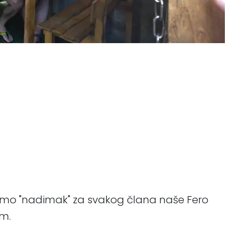
e samo "nadimak" za svakog člana naše Fero
em.