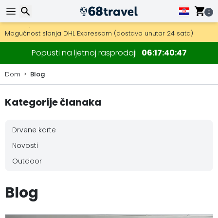
0
Besplatna dostava za narudžbe iznad 149 €.
Mogućnost slanja DHL Expressom (dostava unutar 24 sata)
30 dana za povrat, 90 dana za drvene karte i dekoracije.
Traži
Popusti na ljetnoj rasprodaji
06
17
40
45
Dom
Blog
Kategorije članaka
Traži
Drvene karte
Novosti
Outdoor
Blog