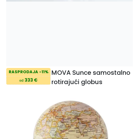
MOVA Sunce samostalno
RASPRODAJA -11%
333 €
rotirajući globus
od