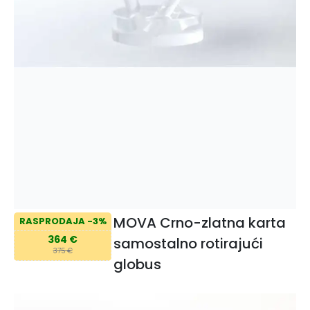
MOVA Crno-zlatna karta
RASPRODAJA -3%
364 €
samostalno rotirajući
375 €
globus