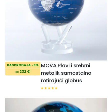
MOVA Plavi i srebrni
RASPRODAJA -8%
232 €
metalik samostalno
od
rotirajući globus