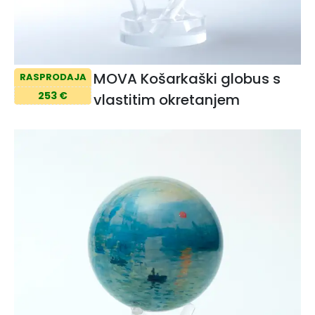
MOVA Košarkaški globus s
RASPRODAJA
253 €
vlastitim okretanjem