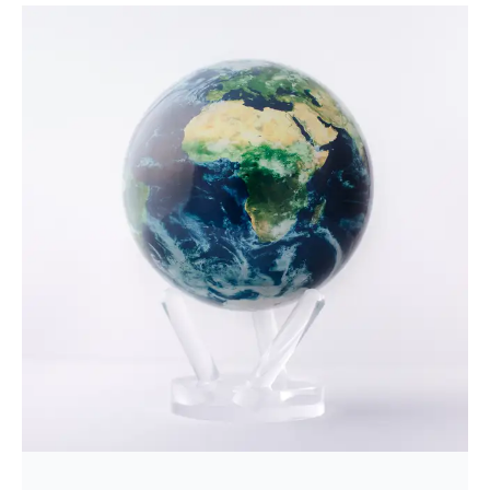
doma ili kao poklon
, spajaju funkcionalnost s
izvanrednim dizajnom. Pronađite
savršeni globus
koji će vas inspirirati na avanture i stvoriti jedinstveni
dodatak vašem domu ili uredu. Istražite sada i
donesite svijet na dohvat ruke!