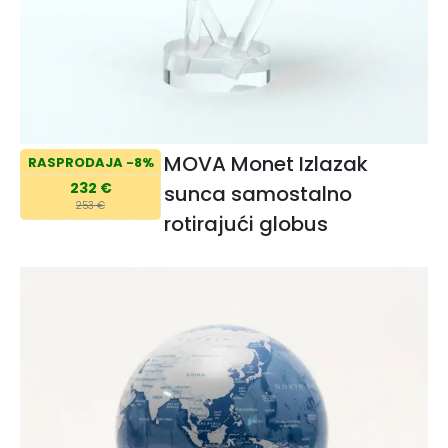
MOVA Monet Izlazak
RASPRODAJA -8%
232 €
sunca samostalno
253 €
rotirajući globus