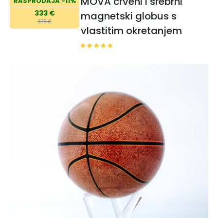
MOVA crveni i srebrni
RASPRODAJA -11%
333 €
magnetski globus s
375 €
vlastitim okretanjem