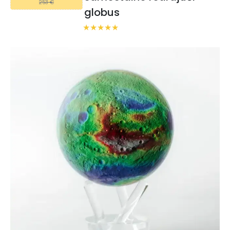
253 €
globus