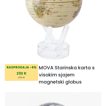
MOVA Starinska karta s
RASPRODAJA -8%
232 €
visokim sjajem
253 €
magnetski globus