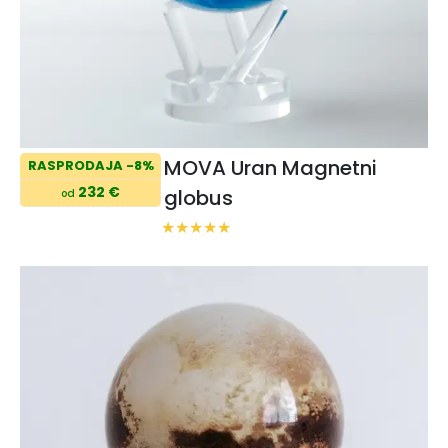
MOVA Uran Magnetni
RASPRODAJA -8%
232 €
globus
od