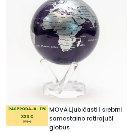
MOVA Ljubičasti i srebrni
RASPRODAJA -11%
333 €
samostalno rotirajući
375 €
globus