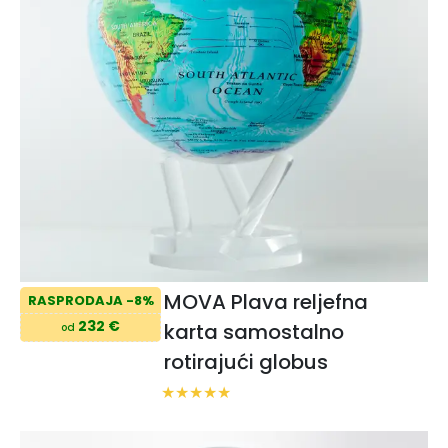
MOVA Plava reljefna
RASPRODAJA -8%
232 €
karta samostalno
od
rotirajući globus