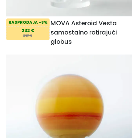
MOVA Asteroid Vesta
RASPRODAJA -8%
232 €
samostalno rotirajući
253 €
globus