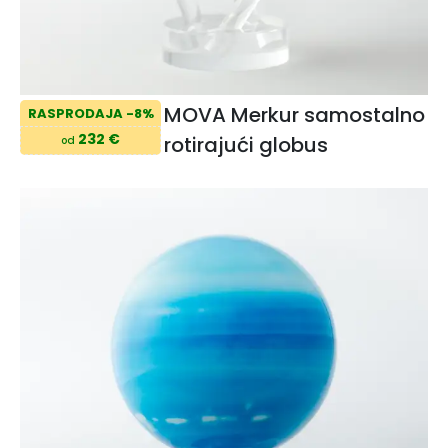
MOVA Merkur samostalno
RASPRODAJA -8%
232 €
rotirajući globus
od