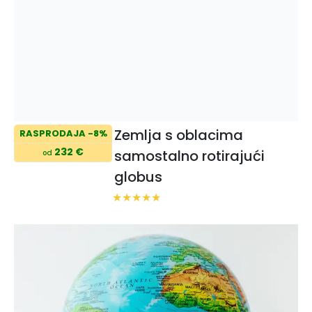
Zemlja s oblacima
RASPRODAJA -8%
232 €
samostalno rotirajući
od
globus