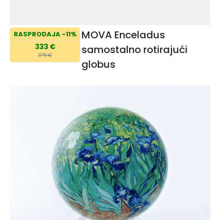
MOVA Enceladus
RASPRODAJA -11%
333 €
samostalno rotirajući
375 €
globus