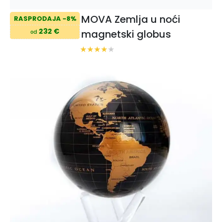
MOVA Zemlja u noći
RASPRODAJA -8%
232 €
magnetski globus
od