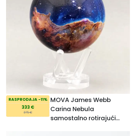
MOVA James Webb
RASPRODAJA -11%
333 €
Carina Nebula
375 €
samostalno rotirajući
globus