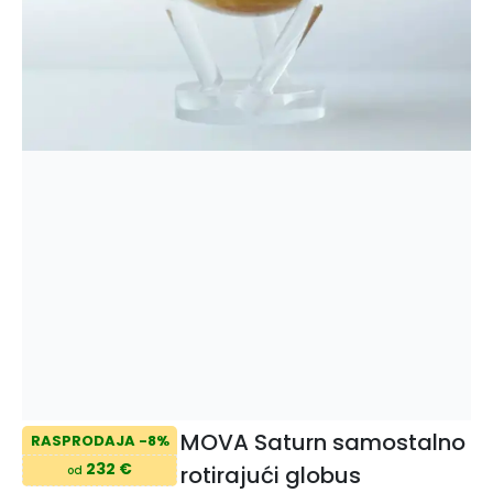
MOVA Saturn samostalno
RASPRODAJA -8%
232 €
rotirajući globus
od