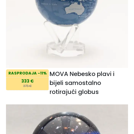
MOVA Nebesko plavi i
RASPRODAJA -11%
333 €
bijeli samostalno
375 €
rotirajući globus