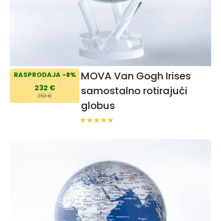
MOVA Van Gogh Irises
RASPRODAJA -8%
232 €
samostalno rotirajući
253 €
globus