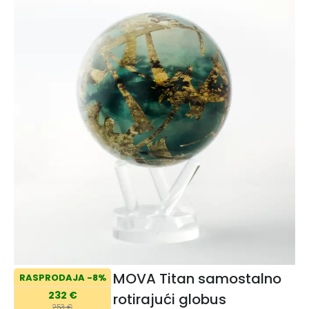
MOVA Titan samostalno
RASPRODAJA -8%
232 €
rotirajući globus
253 €