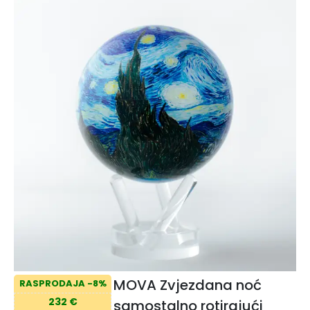
MOVA Zvjezdana noć
RASPRODAJA -8%
232 €
samostalno rotirajući