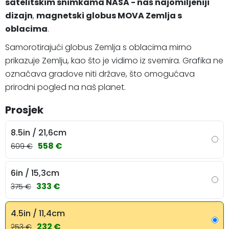
satelitskim snimkama NASA - naš najomiljeniji
dizajn
,
magnetski globus MOVA Zemlja s
oblacima
.
Samorotirajući globus Zemlja s oblacima mirno
prikazuje Zemlju, kao što je vidimo iz svemira. Grafika ne
označava gradove niti države, što omogućava
prirodni pogled na naš planet.
Prosjek
8.5in / 21,6cm
558 €
609 €
6in / 15,3cm
333 €
375 €
4.5in / 11,4cm
232 €
253 €