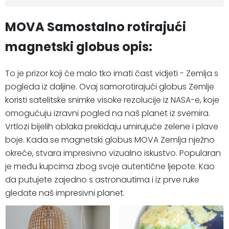
MOVA Samostalno rotirajući
magnetski globus opis:
To je prizor koji će malo tko imati čast vidjeti - Zemlja s
pogleda iz daljine. Ovaj samorotirajući globus Zemlje
koristi satelitske snimke visoke rezolucije iz NASA-e, koje
omogućuju izravni pogled na naš planet iz svemira.
Vrtlozi bijelih oblaka prekidaju umirujuće zelene i plave
boje. Kada se magnetski globus MOVA Zemlja nježno
okreće, stvara impresivno vizualno iskustvo. Popularan
je među kupcima zbog svoje autentične ljepote. Kao
da putujete zajedno s astronautima i iz prve ruke
gledate naš impresivni planet.