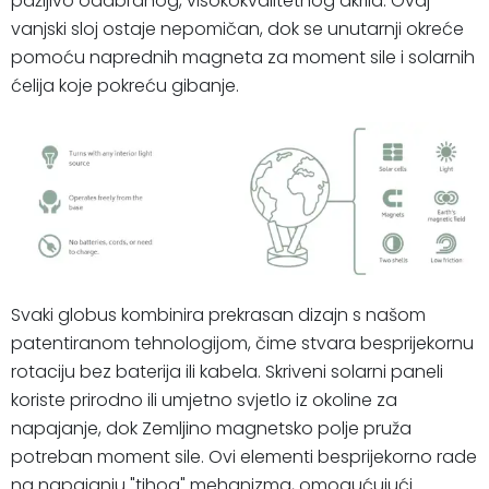
pažljivo odabranog, visokokvalitetnog akrila. Ovaj
vanjski sloj ostaje nepomičan, dok se unutarnji okreće
pomoću naprednih magneta za moment sile i solarnih
ćelija koje pokreću gibanje.
Svaki globus kombinira prekrasan dizajn s našom
patentiranom tehnologijom, čime stvara besprijekornu
rotaciju bez baterija ili kabela. Skriveni solarni paneli
koriste prirodno ili umjetno svjetlo iz okoline za
napajanje, dok Zemljino magnetsko polje pruža
potreban moment sile. Ovi elementi besprijekorno rade
na napajanju "tihog" mehanizma, omogućujući