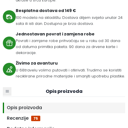
ukrase u srcu Europe.
Besplatna dostava od 149 €
100 modela na skladištu. Dostava diljem svijeta unutar 24
sata ili isti dan. Dostupna je brza dostava.
Jednostavan povrat i zamjena robe
Povrati i zamjene robe prihvaćaju se u roku od 30 dana
od datuma primitka paketa. 90 dana za drvene karte i
dekoracije.
Živimo za avanturu
U 68travelu volimo putovati i otkrivati. Trudimo se koristiti
reciklirane prirodne materijale i smanjiti upotrebu plastike.
Opis proizvoda
Opis proizvoda
Recenzije
75