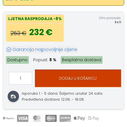
Šifra proizvoda:
LJETNA RASPRODAJA
-8%
8411
232 €
253 €
Garancija najpovoljnije cijene
Dostupno
Popust:
8 %
Besplatna dostava
DODAJ U KOŠARICU
Isporuka 1 - 5 dana.
Šaljemo unutar 24 sata.
Predviđena dostava: 12.08. - 18.08.