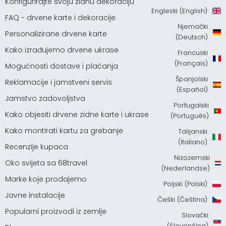
Konfigurirajte svoju zidnu dekoraciju
Engleski (English)
FAQ - drvene karte i dekoracije
Njemački
Personalizirane drvene karte
(Deutsch)
Kako izrađujemo drvene ukrase
Francuski
(Français)
Mogućnosti dostave i plaćanja
Španjolski
Reklamacije i jamstveni servis
(Español)
Jamstvo zadovoljstva
Portugalski
Kako objesiti drvene zidne karte i ukrase
(Português)
Kako montirati kartu za grebanje
Talijanski
(Italiano)
Recenzije kupaca
Nizozemski
Oko svijeta sa 68travel
(Nederlandse)
Marke koje prodajemo
Poljski (Polski)
Javne instalacije
Češki (Čeština)
Popularni proizvodi iz zemlje
Slovački
(Slovenčina)