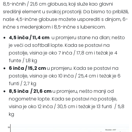
8,5-inčnih / 21,6 cm globusa, koji služe kao glavni
središnji element u svakoj prostoriji. Da bismo to približili,
naše 4,5-inčne globuse možete usporediti s dinjom, 6-
inčne s medenjakom i 8,5-inčne s lubenicom.
4,5 inča / 11,4 cm
u promjeru stane na dlan; nešto
je veći od softball lopte. Kada se postavi na
postolje, visina je oko 7 inča / 17,8 cm i težak je 4
funte / 1,8 kg
6 inča / 15,2 cm
u promjeru. Kada se postavi na
postolje, visina je oko 10 inča / 25,4 cm i težak je 6
funti / 2,7 kg
8,5 inča / 21,6 cm
u promjeru, nešto manji od
nogometne lopte. Kada se postavi na postolje,
visina je oko 12 inča / 30,5 cm i težak je 13 funti / 5,8
kg