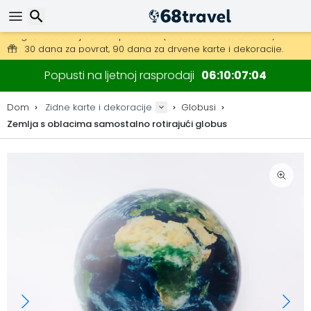
Besplatna dostava za narudžbe iznad 149 €.
Mogućnost slanja DHL Expressom (dostava unutar 24 sata)
Traži
30 dana za povrat, 90 dana za drvene karte i dekoracije.
Popusti na ljetnoj rasprodaji
06
10
07
03
Originalni proizvođač karata i dekoracija.
Dom
Zidne karte i dekoracije
Globusi
Zemlja s oblacima samostalno rotirajući globus
Traži