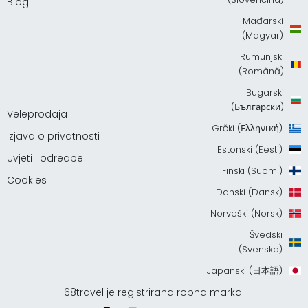
Blog
Mađarski
(Magyar)
Rumunjski
(Română)
Bugarski
(Български)
Veleprodaja
Grčki (Ελληνική)
Izjava o privatnosti
Estonski (Eesti)
Uvjeti i odredbe
Finski (Suomi)
Cookies
Danski (Dansk)
Norveški (Norsk)
Švedski
(Svenska)
Japanski (日本語)
68travel je registrirana robna marka.