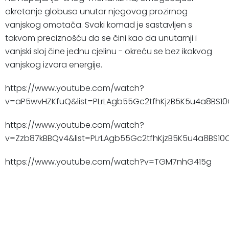
okretanje globusa unutar njegovog prozirnog
vanjskog omotača. Svaki komad je sastavljen s
takvom preciznošću da se čini kao da unutarnji i
vanjski sloj čine jednu cjelinu - okreću se bez ikakvog
vanjskog izvora energije.
https://www.youtube.com/watch?
v=aP5wvHZKfuQ&list=PLrLAgb55Gc2tfhKjzB5K5u4a8BS10
https://www.youtube.com/watch?
v=Zzb87kBBQv4&list=PLrLAgb55Gc2tfhKjzB5K5u4a8BS10C
https://www.youtube.com/watch?v=TGM7nhG415g