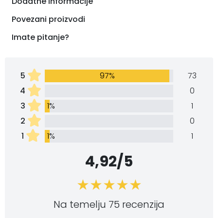
Dodatne informacije
Povezani proizvodi
Imate pitanje?
5
97%
73
4
0
3
1%
1
2
0
1
1%
1
4,92/5
Na temelju 75 recenzija