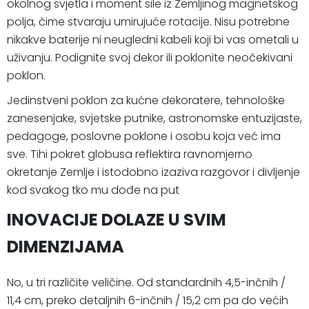
okolnog svjetla i moment sile iz Zemljinog magnetskog
polja, čime stvaraju umirujuće rotacije. Nisu potrebne
nikakve baterije ni neugledni kabeli koji bi vas ometali u
uživanju. Podignite svoj dekor ili poklonite neočekivani
poklon.
Jedinstveni poklon za kućne dekoratere, tehnološke
zanesenjake, svjetske putnike, astronomske entuzijaste,
pedagoge, poslovne poklone i osobu koja već ima
sve. Tihi pokret globusa reflektira ravnomjerno
okretanje Zemlje i istodobno izaziva razgovor i divljenje
kod svakog tko mu dođe na put
INOVACIJE DOLAZE U SVIM
DIMENZIJAMA
No, u tri različite veličine. Od standardnih 4,5-inčnih /
11,4 cm, preko detaljnih 6-inčnih / 15,2 cm pa do većih