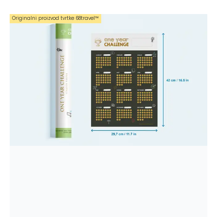
Originalni proizvod tvrtke 68travel™️