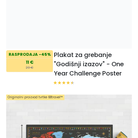
Plakat za grebanje
RASPRODAJA -45%
11 €
"Godišnji izazov" - One
20 €
Year Challenge Poster
Originalni proizvod tvrtke 68travel™️