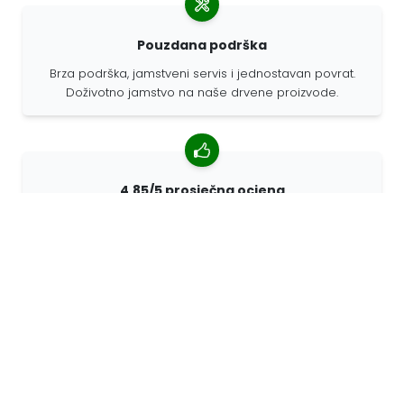
Pouzdana podrška
Brza podrška, jamstveni servis i jednostavan povrat.
Doživotno jamstvo na naše drvene proizvode.
4,85/5 prosječna ocjena
Više od 7400 recenzija kupaca iz cijelog svijeta. 98%
kupaca nas preporučuje.
Personalizirane narudžbe
68travel je originalni proizvođač, što znači da možemo
brzo izraditi individualne narudžbe prema vašim
željama.