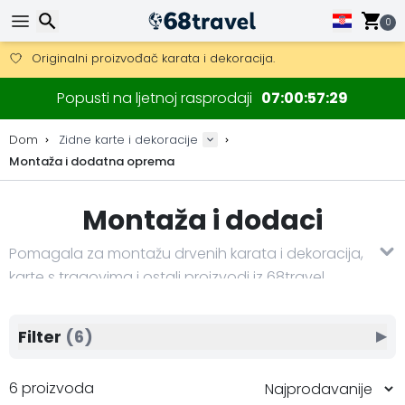
Besplatna dostava za narudžbe iznad 149 €.
Mogućnost slanja DHL Expressom (dostava unutar 24 sata)
0
30 dana za povrat, 90 dana za drvene karte i dekoracije.
Originalni proizvođač karata i dekoracija.
Traži
Popusti na ljetnoj rasprodaji
07
00
57
28
Dom
Zidne karte i dekoracije
Montaža i dodatna oprema
Traži
Montaža i dodaci
Pomagala za montažu drvenih karata i dekoracija,
karte s tragovima i ostali proizvodi iz 68travel.
Filter
(6)
▶
6 proizvoda