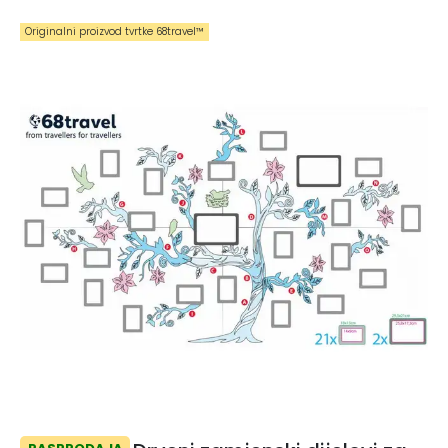
Originalni proizvod tvrtke 68travel™️