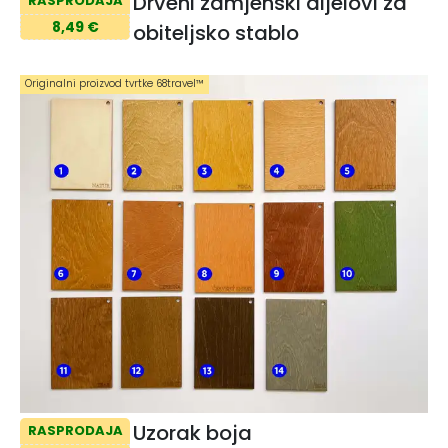
Drveni zamjenski dijelovi za
RASPRODAJA
8,49 €
obiteljsko stablo
Originalni proizvod tvrtke 68travel™️
Uzorak boja
RASPRODAJA