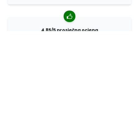
4,85/5 prosječna ocjena
Više od 7400 recenzija kupaca iz cijelog svijeta. 98%
kupaca nas preporučuje.
Personalizirane narudžbe
68travel je originalni proizvođač, što znači da možemo
brzo izraditi individualne narudžbe prema vašim
željama.
Živimo za avanturu