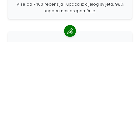
Više od 7400 recenzija kupaca iz cijelog svijeta. 98%
kupaca nas preporučuje.
Personalizirane narudžbe
68travel je originalni proizvođač, što znači da možemo
brzo izraditi individualne narudžbe prema vašim
željama.
Živimo za avanturu
U 68travelu volimo putovati i otkrivati. Trudimo se
koristiti reciklirane prirodne materijale i smanjiti
upotrebu plastike.
68travel oko svijeta »