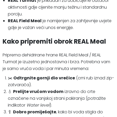
REAL Turmat
je prikladan za uobičajene outdoor
aktivnosti gdje cijenite manju težinu i standardnu
porciju.
REAL Field Meal
je namijenjen za zahtjevnije uvjete
gdje je važan veći unos energije.
Kako pripremiti obrok REAL Meal
Priprema dehidrirane hrane REAL Field Meal / REAL
Turmat je izuzetno jednostavna i brza. Potrebna vam
je samo vruća voda i par minuta vremena:
✂️
Odtrgnite gornji dio vrećice
(crni rub iznad zip-
zatvarača).
💧
Prelijte vrućom vodom
izravno do crte
označene na vanjskoj strani pakiranja (potražite
indikator
Water level
).
🥄
Dobro promiješajte
, kako bi voda stigla do