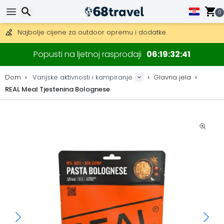
Besplatna dostava za narudžbe iznad 149 €.
Mogućnost slanja DHL Expressom (dostava unutar 24 sata)
0
30 dana za povrat, 90 dana za drvene karte i dekoracije.
Najbolje cijene za outdoor opremu i dodatke.
Traži
Popusti na ljetnoj rasprodaji
06
19
32
41
Dom
Vanjske aktivnosti i kampiranje
Glavna jela
REAL Meal Tjestenina Bolognese
Traži