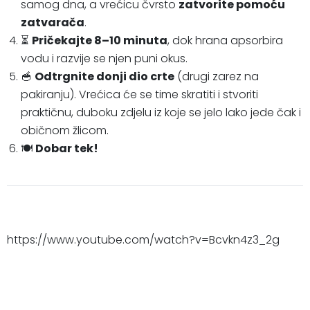
samog dna, a vrećicu čvrsto
zatvorite pomoću
zatvarača
.
⏳
Pričekajte 8–10 minuta
, dok hrana apsorbira
vodu i razvije se njen puni okus.
🥣
Odtrgnite donji dio crte
(drugi zarez na
pakiranju). Vrećica će se time skratiti i stvoriti
praktičnu, duboku zdjelu iz koje se jelo lako jede čak i
običnom žlicom.
🍽️
Dobar tek!
https://www.youtube.com/watch?v=Bcvkn4z3_2g