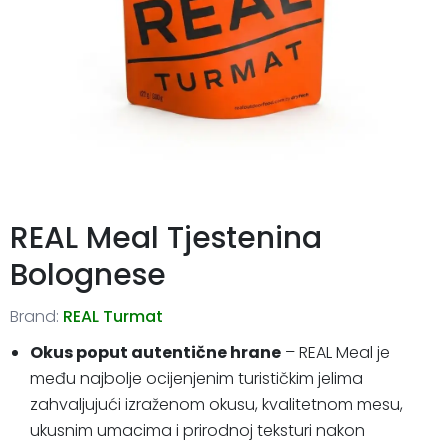
REAL Meal Tjestenina
Bolognese
Brand:
REAL Turmat
Okus poput autentične hrane
– REAL Meal je
među najbolje ocijenjenim turističkim jelima
zahvaljujući izraženom okusu, kvalitetnom mesu,
ukusnim umacima i prirodnoj teksturi nakon