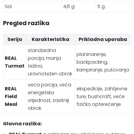
Sol
4,6 g
5 g
Pregled razlika
Serija
Karakteristika
Prikladna uporaba
standardna
planinarenje,
REAL
porcija, manja
backpacking,
Turmat
težina,
kampiranje, putovanja
uravnotežen obrok
veća porcija, veća
REAL
ekspedicije, zahtjevne
energetska
Field
ture, bushcraft, veće
vrijednost, zasitniji
Meal
fizičko opterećenje
obrok
Glavna razlika: