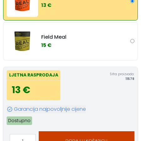
13 €
Field Meal
15 €
Šifra proizvoda:
LJETNA RASPRODAJA
11578
13 €
Garancija najpovoljnije cijene
Dostupno
DODAJ U KOŠARICU