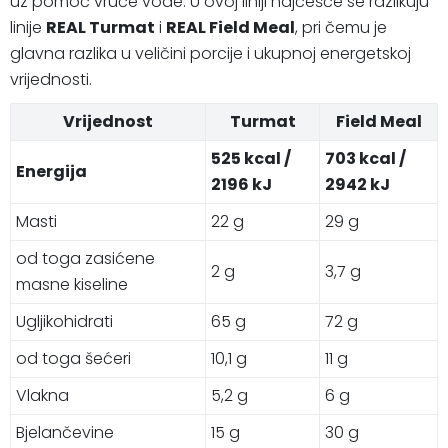
uz pomoć vruće vode. U ovoj liniji najčešće se razlikuju
linije
REAL Turmat
i
REAL Field Meal
, pri čemu je
glavna razlika u veličini porcije i ukupnoj energetskoj
vrijednosti.
Vrijednost
Turmat
Field Meal
525 kcal /
703 kcal /
Energija
2196 kJ
2942 kJ
Masti
22 g
29 g
od toga zasićene
2 g
3,7 g
masne kiseline
Ugljikohidrati
65 g
72 g
od toga šećeri
10,1 g
11 g
Vlakna
5,2 g
6 g
Bjelančevine
15 g
30 g