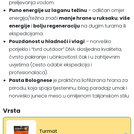
prelijevanja vodom.
Puno energije uz laganu težinu
– odličan omjer
energija/težina znači
manje hrane u ruksaku
,
više
energije
i
bolju regeneraciju
na dugim turama ili
ekspedicijama.
Pouzdanost u hladnoći i vlagi
– norveško
porijeklo i “tvrd outdoor” DNA: dosljedna kvaliteta,
čvrsto pakiranje i učinkovitost čak i u zahtjevnim
uvjetima (često odabir ekspedicija i
profesionalaca).
Pasta Bolognese
je praktična liofilizirana hrana za
prirodu, koja spaja tjesteninu, blag paradajz umak i
norveško juneće meso u omiljenom talijanskom stilu
Vrsta
Turmat