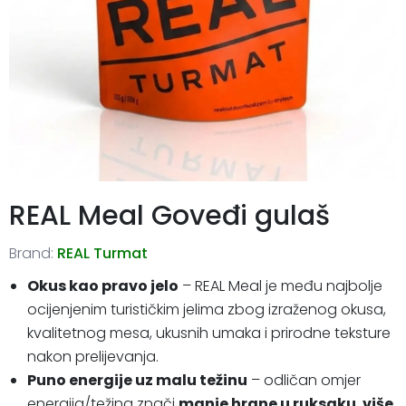
REAL Meal Goveđi gulaš
Brand:
REAL Turmat
Okus kao pravo jelo
– REAL Meal je među najbolje
ocijenjenim turističkim jelima zbog izraženog okusa,
kvalitetnog mesa, ukusnih umaka i prirodne teksture
nakon prelijevanja.
Puno energije uz malu težinu
– odličan omjer
energija/težina znači
manje hrane u ruksaku
,
više