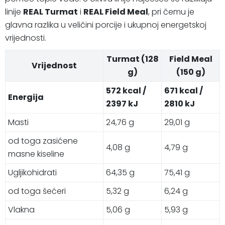
linije
REAL Turmat
i
REAL Field Meal
, pri čemu je
glavna razlika u veličini porcije i ukupnoj energetskoj
vrijednosti.
Turmat (128
Field Meal
Vrijednost
g)
(150 g)
572 kcal /
671 kcal /
Energija
2397 kJ
2810 kJ
Masti
24,76 g
29,01 g
od toga zasićene
4,08 g
4,79 g
masne kiseline
Ugljikohidrati
64,35 g
75,41 g
od toga šećeri
5,32 g
6,24 g
Vlakna
5,06 g
5,93 g