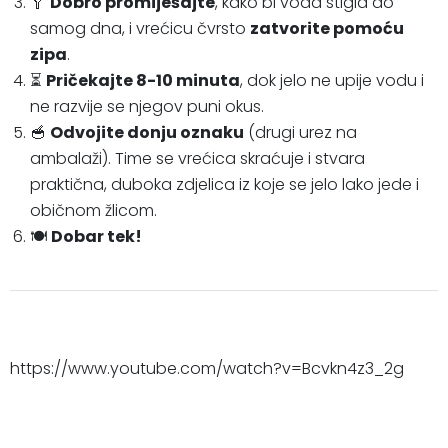
🥄
Dobro promiješajte
, kako bi voda stigla do
samog dna, i vrećicu čvrsto
zatvorite pomoću
zipa
.
⏳
Pričekajte 8-10 minuta
, dok jelo ne upije vodu i
ne razvije se njegov puni okus.
🥣
Odvojite donju oznaku
(drugi urez na
ambalaži). Time se vrećica skraćuje i stvara
praktična, duboka zdjelica iz koje se jelo lako jede i
običnom žlicom.
🍽️
Dobar tek!
https://www.youtube.com/watch?v=Bcvkn4z3_2g