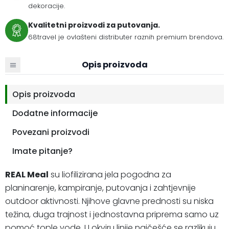
dekoracije.
Kvalitetni proizvodi za putovanja.
68travel je ovlašteni distributer raznih premium brendova.
Opis proizvoda
Opis proizvoda
Dodatne informacije
Povezani proizvodi
Imate pitanje?
REAL Meal
su liofilizirana jela pogodna za
planinarenje, kampiranje, putovanja i zahtjevnije
outdoor aktivnosti. Njihove glavne prednosti su niska
težina, duga trajnost i jednostavna priprema samo uz
pomoć tople vode. U okviru linije najčešće se razlikuju