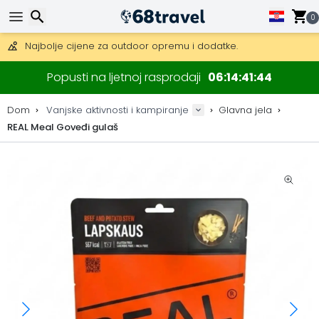
Besplatna dostava za narudžbe iznad 149 €.
Mogućnost slanja DHL Expressom (dostava unutar 24 sata)
0
30 dana za povrat, 90 dana za drvene karte i dekoracije.
Najbolje cijene za outdoor opremu i dodatke.
Traži
Popusti na ljetnoj rasprodaji
06
14
41
43
Dom
Vanjske aktivnosti i kampiranje
Glavna jela
REAL Meal Goveđi gulaš
Traži