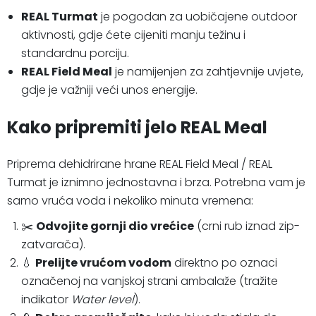
REAL Turmat
je pogodan za uobičajene outdoor
aktivnosti, gdje ćete cijeniti manju težinu i
standardnu porciju.
REAL Field Meal
je namijenjen za zahtjevnije uvjete,
gdje je važniji veći unos energije.
Kako pripremiti jelo REAL Meal
Priprema dehidrirane hrane REAL Field Meal / REAL
Turmat je iznimno jednostavna i brza. Potrebna vam je
samo vruća voda i nekoliko minuta vremena:
✂️
Odvojite gornji dio vrećice
(crni rub iznad zip-
zatvarača).
💧
Prelijte vrućom vodom
direktno po oznaci
označenoj na vanjskoj strani ambalaže (tražite
indikator
Water level
).