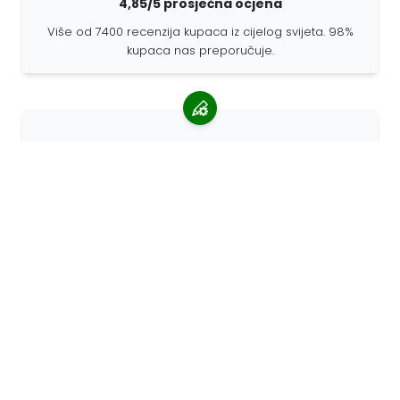
4,85/5 prosječna ocjena
Više od 7400 recenzija kupaca iz cijelog svijeta. 98%
kupaca nas preporučuje.
Personalizirane narudžbe
68travel je originalni proizvođač, što znači da možemo
brzo izraditi individualne narudžbe prema vašim
željama.
Živimo za avanturu
U 68travelu volimo putovati i otkrivati. Trudimo se
koristiti reciklirane prirodne materijale i smanjiti
upotrebu plastike.
68travel oko svijeta »