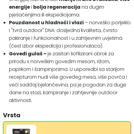
energije
i
bolja regeneracija
na dugim
pješačenjima ili ekspedicijama.
Pouzdanost u hladnoći i vlazi
– norveško porijeklo
i "tvrd outdoor" DNA: dosljedna kvaliteta, čvrsto
pakiranje i funkcionalnost i u zahtjevnim uvjetima
(čest izbor ekspedicija i profesionalaca).
Goveđi gulaš –
je zasitan liofilizirani obrok za
prirodu s norveškim goveđim mesom, rižom,
paprikom i šampinjonima. U usporedbi sa starijom
recepturom nudi više goveđeg mesa, više povrća i
veći sadržaj bjelančevina, pa je pogodan za duge
dane na stazi, kampiranje i zahtjevnije outdoor
aktivnosti.
Vrsta