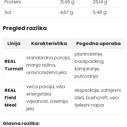
Proteini
21,45 g
25,14 g
Sol
4,67 g
5,48 g
Pregled razlika
Linija
Karakteristika
Pogodna uporaba
planinarenje,
standardna porcija,
REAL
backpacking,
manja težina,
Turmat
kampiranje,
uravnotežena jela
putovanja
veća porcija, viša
REAL
ekspedicije, zahtjevni
energetska
Field
izleti, bushcraft, veći
vrijednost, zasitnija
Meal
tjelesni napor
jela
Glavna razlika: