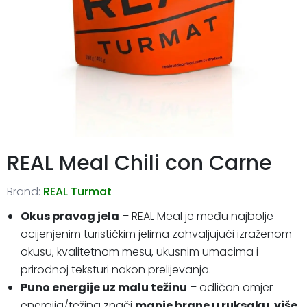
REAL Meal Chili con Carne
Brand:
REAL Turmat
Okus pravog jela
– REAL Meal je među najbolje
ocijenjenim turističkim jelima zahvaljujući izraženom
okusu, kvalitetnom mesu, ukusnim umacima i
prirodnoj teksturi nakon prelijevanja.
Puno energije uz malu težinu
– odličan omjer
energija/težina znači
manje hrane u ruksaku
,
više