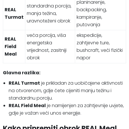
planinarenje,
standardna porcija,
REAL
backpacking,
manja težina,
Turmat
kampiranje,
uravnoteženi obrok
putovanja
veća porcija, viša
ekspedicije,
REAL
energetska
zahtjevne ture,
Field
vrijednost, zasitniji
bushcraft, veći fizički
Meal
obrok
napor
Glavna razlika:
REAL Turmat
je prikladan za uobičajene aktivnosti
na otvorenom, gdje ćete cijeniti manju težinu i
standardnu porciju.
REAL Field Meal
je namijenjen za zahtjevnije uvjete,
gdje je važan veći unos energije.
Kako pripremiti obrok REAL Meal