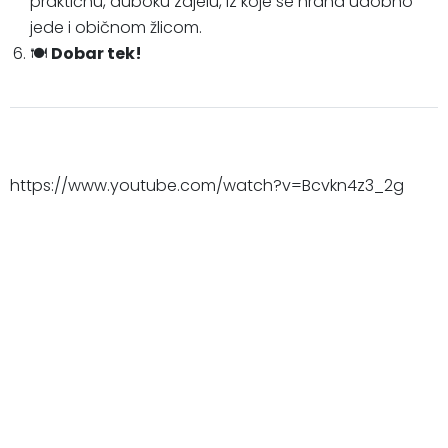
praktičnu, duboku zdjelu, iz koje se hrana udobno
jede i običnom žlicom.
🍽️
Dobar tek!
https://www.youtube.com/watch?v=Bcvkn4z3_2g