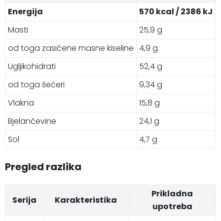
Energija
570 kcal / 2386 kJ
Masti
25,9 g
od toga zasićene masne kiseline
4,9 g
Ugljikohidrati
52,4 g
od toga šećeri
9,34 g
Vlakna
15,8 g
Bjelančevine
24,1 g
Sol
4,7 g
Pregled razlika
Prikladna
Serija
Karakteristika
upotreba