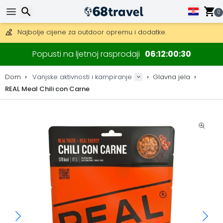
Besplatna dostava za narudžbe iznad 149 €.
Mogućnost slanja DHL Expressom (dostava unutar 24 sata)
0
30 dana za povrat, 90 dana za drvene karte i dekoracije.
Najbolje cijene za outdoor opremu i dodatke.
Traži
Popusti na ljetnoj rasprodaji
06
12
00
30
Dom
Vanjske aktivnosti i kampiranje
Glavna jela
REAL Meal Chili con Carne
Traži