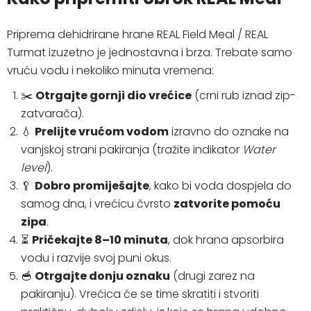
Priprema dehidrirane hrane REAL Field Meal / REAL
Turmat izuzetno je jednostavna i brza. Trebate samo
vruću vodu i nekoliko minuta vremena:
✂️
Otrgajte gornji dio vrećice
(crni rub iznad zip-
zatvarača).
💧
Prelijte vrućom vodom
izravno do oznake na
vanjskoj strani pakiranja (tražite indikator
Water
level
).
🥄
Dobro promiješajte
, kako bi voda dospjela do
samog dna, i vrećicu čvrsto
zatvorite pomoću
zipa
.
⏳
Pričekajte 8–10 minuta
, dok hrana apsorbira
vodu i razvije svoj puni okus.
🥣
Otrgajte donju oznaku
(drugi zarez na
pakiranju). Vrećica će se time skratiti i stvoriti