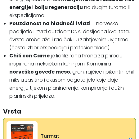
energije
i
bolju regeneraciju
na dugim turama ili
ekspedicijama.
Pouzdanost na hladnoći i vlazi
– norveško
podrijetlo i “tvrd outdoor” DNA: dosljedna kvaliteta,
čvrsta ambalaža i rad čak i u zahtjevnim uvjetima
(često izbor ekspedicija i profesionalaca).
Chili con Carne
je liofilizirana hrana za prirodu
inspirirana meksičkom kuhinjom. Kombinira
norveško goveđe meso
, grah, rajčice i pikantni chili
miks u zasitno i okusom bogato jelo koje daje
energiju tijekom planinarenja, kampiranja i dužih
planinskih prijelaza.
Vrsta
Turmat