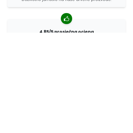
4,85/5 prosječna ocjena
Više od 7400 recenzija kupaca iz cijelog svijeta. 98%
kupaca nas preporučuje.
Personalizirane narudžbe
68travel je originalni proizvođač, što znači da možemo
brzo izraditi individualne narudžbe prema vašim
željama.