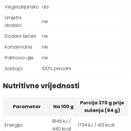
Vegetarijansko
da
Umjetni
ne
dodaci
Dodani šećeri
ne
Konzervansi
ne
Palmovo ulje
ne
Sastojci
100% prirodni
Nutritivne vrijednosti
Porcija 370 g prije
Parametar
Na 100 g
sušenja (94 g)
1845 kJ /
Energija
1734 kJ / 413 kcal
440 kcal