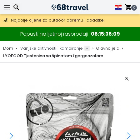
Besplatna dostava za narudžbe iznad 149 €.
Mogućnost slanja DHL Expressom (dostava unutar 24 sata)
0
30 dana za povrat, 90 dana za drvene karte i dekoracije.
Najbolje cijene za outdoor opremu i dodatke.
Traži
Popusti na ljetnoj rasprodaji
06
15
36
09
Dom
Vanjske aktivnosti i kampiranje
Glavna jela
LYOFOOD Tjestenina sa špinatom i gorgonzolom
Traži