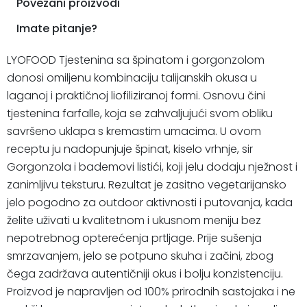
Povezani proizvodi
Imate pitanje?
LYOFOOD Tjestenina sa špinatom i gorgonzolom
donosi omiljenu kombinaciju talijanskih okusa u
laganoj i praktičnoj liofiliziranoj formi. Osnovu čini
tjestenina farfalle, koja se zahvaljujući svom obliku
savršeno uklapa s kremastim umacima. U ovom
receptu ju nadopunjuje špinat, kiselo vrhnje, sir
Gorgonzola i bademovi listići, koji jelu dodaju nježnost i
zanimljivu teksturu. Rezultat je zasitno vegetarijansko
jelo pogodno za outdoor aktivnosti i putovanja, kada
želite uživati u kvalitetnom i ukusnom meniju bez
nepotrebnog opterećenja prtljage. Prije sušenja
smrzavanjem, jelo se potpuno skuha i začini, zbog
čega zadržava autentičniji okus i bolju konzistenciju.
Proizvod je napravljen od 100% prirodnih sastojaka i ne