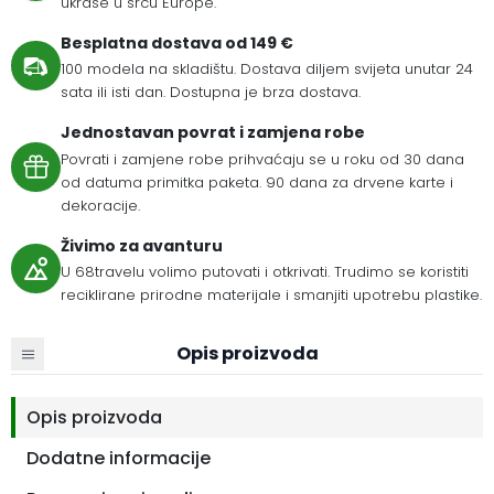
ukrase u srcu Europe.
Besplatna dostava od 149 €
100 modela na skladištu. Dostava diljem svijeta unutar 24
sata ili isti dan. Dostupna je brza dostava.
Jednostavan povrat i zamjena robe
Povrati i zamjene robe prihvaćaju se u roku od 30 dana
od datuma primitka paketa. 90 dana za drvene karte i
dekoracije.
Živimo za avanturu
U 68travelu volimo putovati i otkrivati. Trudimo se koristiti
reciklirane prirodne materijale i smanjiti upotrebu plastike.
Opis proizvoda
Opis proizvoda
Dodatne informacije