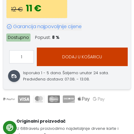
11 €
12 €
Garancija najpovoljnije cijene
Dostupno
Popust:
8 %
DODAJ U KOŠARICU
Isporuka 1 - 5 dana.
Šaljemo unutar 24 sata.
Predviđena dostava: 07.08. - 13.08.
Originalni proizvođač
U 68travelu proizvodimo najdetaljnije drvene karte i