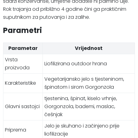
sadrži konzervanse, umjetne dodatke ni palmino ulje.
Rok trajanja od približno 4 godine čini ga praktičnim
suputnikom za putovanja i za zalihe.
Parametri
Parametar
Vrijednost
Vrsta
Liofilizirana outdoor hrana
proizvoda
Vegetarijansko jelo s tjesteninom,
Karakteristike
špinatom i sirom Gorgonzola
tjestenina, špinat, kiselo vrhnje,
Glavni sastojci
Gorgonzola, bademi, maslac,
češnjak
Jelo je skuhano i začinjeno prije
Priprema
liofilizacije