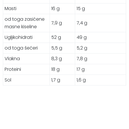
Masti
16 g
15 g
od toga zasićene
7,9 g
7,4 g
masne kiseline
Ugljikohidrati
52 g
49 g
od toga šećeri
5,5 g
5,2 g
Vlakna
8,3 g
7,8 g
Proteini
18 g
17 g
Sol
1,7 g
1,6 g