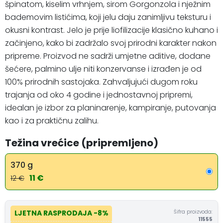
špinatom, kiselim vrhnjem, sirom Gorgonzola i nježnim
bademovim listićima, koji jelu daju zanimljivu teksturu i
okusni kontrast. Jelo je prije liofilizacije klasično kuhano i
začinjeno, kako bi zadržalo svoj prirodni karakter nakon
pripreme. Proizvod ne sadrži umjetne aditive, dodane
šećere, palmino ulje niti konzervanse i izrađen je od
100% prirodnih sastojaka. Zahvaljujući dugom roku
trajanja od oko 4 godine i jednostavnoj pripremi,
idealan je izbor za planinarenje, kampiranje, putovanja
kao i za praktičnu zalihu.
Težina vrećice (pripremljeno)
370 g
11 €
12 €
Šifra proizvoda:
LJETNA RASPRODAJA
-8%
11555