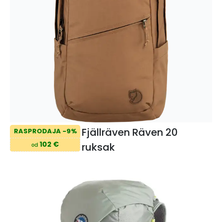
Fjällräven Räven 20
RASPRODAJA -9%
102 €
ruksak
od