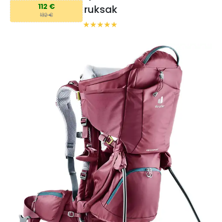
112 €
ruksak
132 €