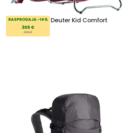
Deuter Kid Comfort
RASPRODAJA -14%
305 €
356 €