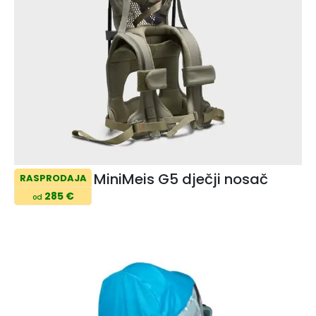
MiniMeis G5 dječji nosač
RASPRODAJA
285 €
od