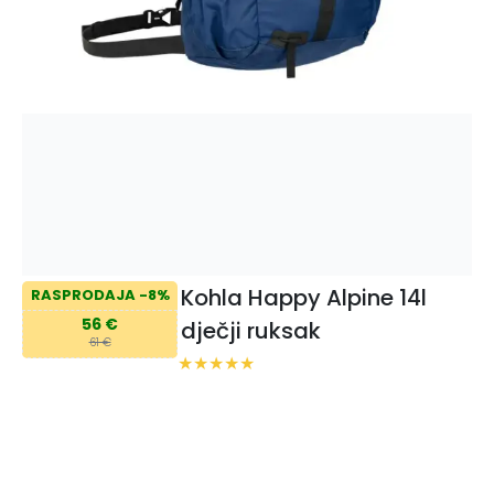
Kohla Happy Alpine 14l
RASPRODAJA -8%
56 €
dječji ruksak
61 €