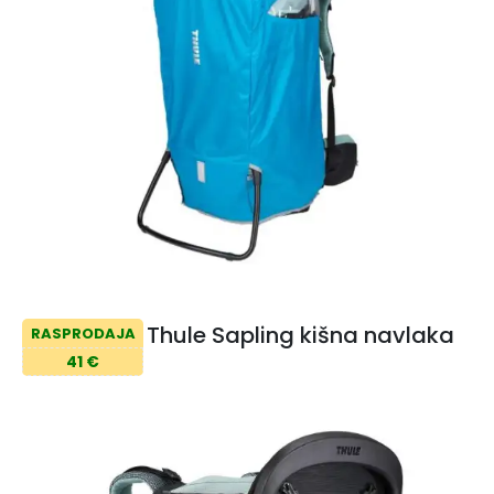
Thule Sapling kišna navlaka
RASPRODAJA
41 €