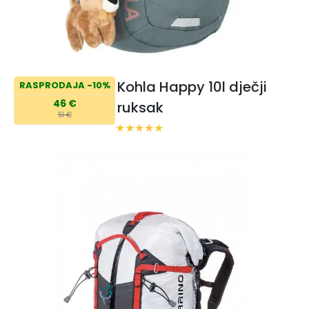
Kohla Happy 10l dječji
RASPRODAJA -10%
46 €
ruksak
51 €