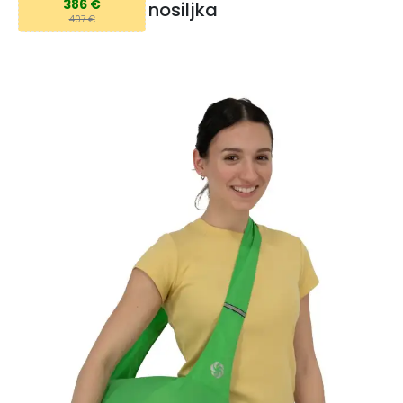
386 €
nosiljka
407 €