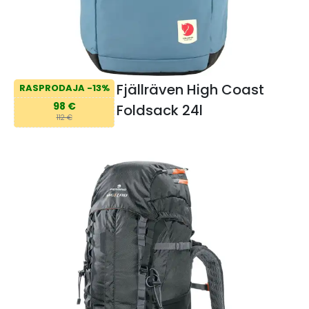
Fjällräven High Coast
RASPRODAJA -13%
98 €
Foldsack 24l
112 €