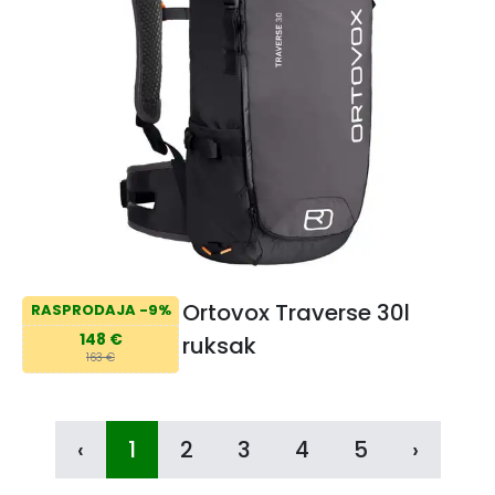
Ortovox Traverse 30l
RASPRODAJA -9%
148 €
ruksak
163 €
‹
1
2
3
4
5
›