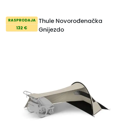
Thule Novorođenačka
RASPRODAJA
132 €
Gnijezdo