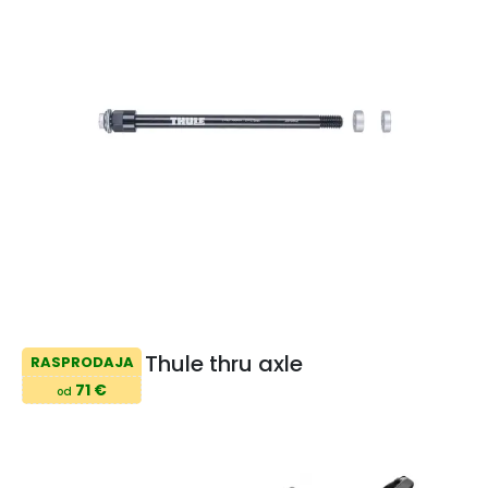
Thule thru axle
RASPRODAJA
71 €
od