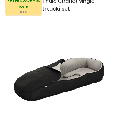
Thule Chariot single
RASPRODAJA -1%
152 €
trkački set
154 €