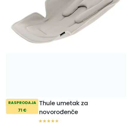
Thule umetak za
RASPRODAJA
71 €
novorođenče