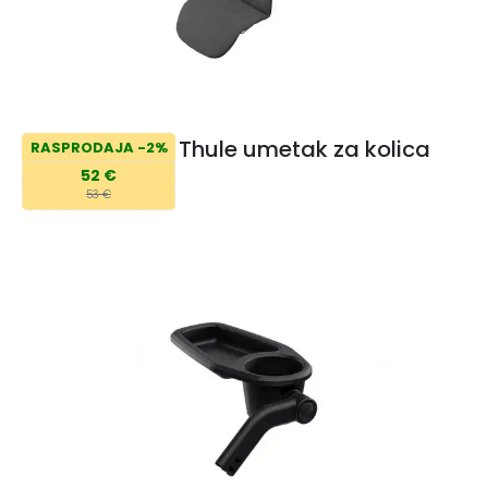
Thule umetak za kolica
RASPRODAJA -2%
52 €
53 €