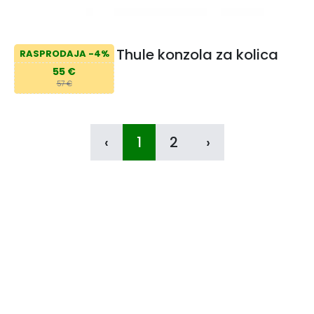
Thule konzola za kolica
RASPRODAJA -4%
55 €
57 €
‹
1
2
›