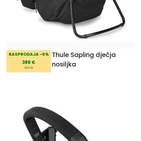
Thule Sapling dječja
RASPRODAJA -5%
386 €
nosiljka
407 €