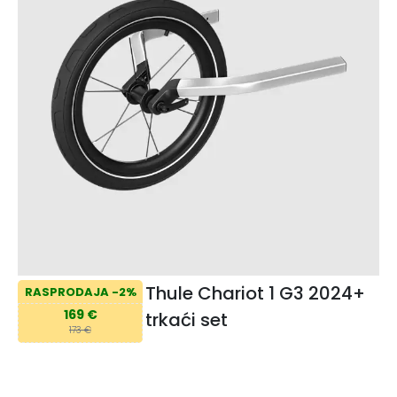
Thule Chariot 1 G3 2024+
RASPRODAJA -2%
169 €
trkaći set
173 €