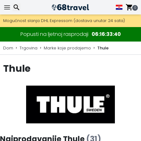
0
Besplatna dostava za narudžbe iznad 149 €.
Mogućnost slanja DHL Expressom (dostava unutar 24 sata)
30 dana za povrat, 90 dana za drvene karte i dekoracije.
Traži
Popusti na ljetnoj rasprodaji
06
16
33
38
Dom
Trgovina
Marke koje prodajemo
Thule
Thule
Traži
Najprodavanije Thule
(31)