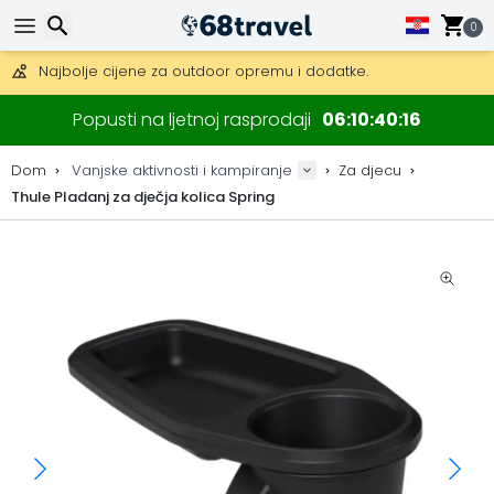
Besplatna dostava za narudžbe iznad 149 €.
Mogućnost slanja DHL Expressom (dostava unutar 24 sata)
0
30 dana za povrat, 90 dana za drvene karte i dekoracije.
Najbolje cijene za outdoor opremu i dodatke.
Traži
Popusti na ljetnoj rasprodaji
06
10
40
15
Dom
Vanjske aktivnosti i kampiranje
Za djecu
Thule Pladanj za dječja kolica Spring
Traži