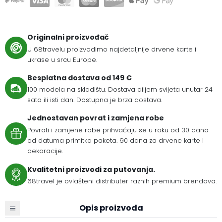
Originalni proizvođač
U 68travelu proizvodimo najdetaljnije drvene karte i
ukrase u srcu Europe.
Besplatna dostava od 149 €
100 modela na skladištu. Dostava diljem svijeta unutar 24
sata ili isti dan. Dostupna je brza dostava.
Jednostavan povrat i zamjena robe
Povrati i zamjene robe prihvaćaju se u roku od 30 dana
od datuma primitka paketa. 90 dana za drvene karte i
dekoracije.
Kvalitetni proizvodi za putovanja.
68travel je ovlašteni distributer raznih premium brendova.
Opis proizvoda