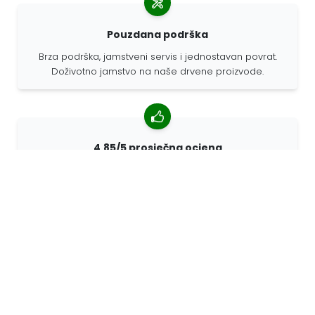
Pouzdana podrška
Brza podrška, jamstveni servis i jednostavan povrat.
Doživotno jamstvo na naše drvene proizvode.
4,85/5 prosječna ocjena
Više od 7400 recenzija kupaca iz cijelog svijeta. 98%
kupaca nas preporučuje.
Personalizirane narudžbe
68travel je originalni proizvođač, što znači da možemo
brzo izraditi individualne narudžbe prema vašim
željama.