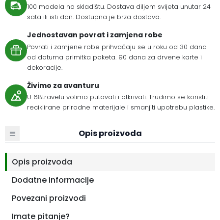
100 modela na skladištu. Dostava diljem svijeta unutar 24
sata ili isti dan. Dostupna je brza dostava.
Jednostavan povrat i zamjena robe
Povrati i zamjene robe prihvaćaju se u roku od 30 dana
od datuma primitka paketa. 90 dana za drvene karte i
dekoracije.
Živimo za avanturu
U 68travelu volimo putovati i otkrivati. Trudimo se koristiti
reciklirane prirodne materijale i smanjiti upotrebu plastike.
Opis proizvoda
Opis proizvoda
Dodatne informacije
Povezani proizvodi
Imate pitanje?