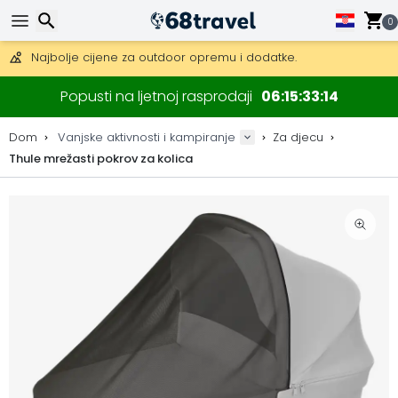
Besplatna dostava za narudžbe iznad 149 €.
Mogućnost slanja DHL Expressom (dostava unutar 24 sata)
0
30 dana za povrat, 90 dana za drvene karte i dekoracije.
Najbolje cijene za outdoor opremu i dodatke.
Traži
Popusti na ljetnoj rasprodaji
06
15
33
14
Dom
Vanjske aktivnosti i kampiranje
Za djecu
Thule mrežasti pokrov za kolica
Traži