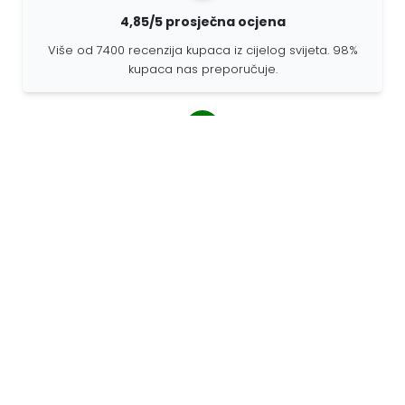
4,85/5 prosječna ocjena
Više od 7400 recenzija kupaca iz cijelog svijeta. 98%
kupaca nas preporučuje.
Personalizirane narudžbe
68travel je originalni proizvođač, što znači da možemo
brzo izraditi individualne narudžbe prema vašim
željama.
Živimo za avanturu
U 68travelu volimo putovati i otkrivati. Trudimo se
koristiti reciklirane prirodne materijale i smanjiti
upotrebu plastike.
68travel oko svijeta »