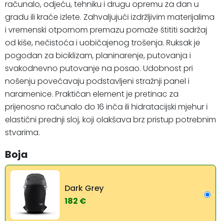
računalo, odjeću, tehniku i drugu opremu za dan u
gradu ili kraće izlete. Zahvaljujući izdržljivim materijalima
i vremenski otpornom premazu pomaže štititi sadržaj
od kiše, nečistoća i uobičajenog trošenja. Ruksak je
pogodan za biciklizam, planinarenje, putovanja i
svakodnevno putovanje na posao. Udobnost pri
nošenju povećavaju podstavljeni stražnji panel i
naramenice. Praktičan element je pretinac za
prijenosno računalo do 16 inča ili hidratacijski mjehur i
elastični prednji sloj, koji olakšava brz pristup potrebnim
stvarima.
Boja
Dark Grey
182 €