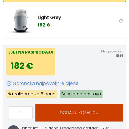
Light Grey
182 €
Šifra proizvoda:
LJETNA RASPRODAJA
11691
182 €
Garancija najpovoljnije cijene
Na zalihama za 5 dana
Besplatna dostava
DODAJ U KOŠARICU
Isporuka 1 - 5 dana.
Predviđena dostava: 18.08. -