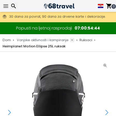
0
Besplatna dostava za narudžbe iznad 149 €.
Mogućnost slanja DHL Expressom (dostava unutar 24 sata)
Traži
30 dana za povrat, 90 dana za drvene karte i dekoracije.
Popusti na ljetnoj rasprodaji
07
00
54
44
Najbolje cijene za outdoor opremu i dodatke.
Dom
Vanjske aktivnosti i kampiranje
Ruksaci
Heimplanet Motion Ellipse 25L ruksak
Traži