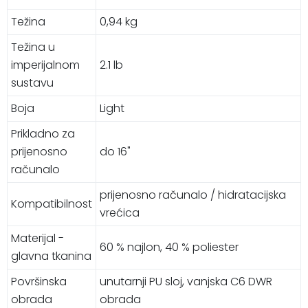
Težina
0,94 kg
Težina u
imperijalnom
2.1 lb
sustavu
Boja
Light
Prikladno za
prijenosno
do 16"
računalo
prijenosno računalo / hidratacijska
Kompatibilnost
vrećica
Materijal -
60 % najlon, 40 % poliester
glavna tkanina
Površinska
unutarnji PU sloj, vanjska C6 DWR
obrada
obrada