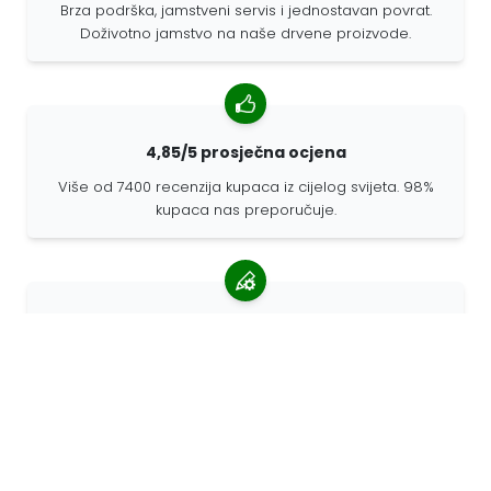
Brza podrška, jamstveni servis i jednostavan povrat.
Doživotno jamstvo na naše drvene proizvode.
4,85/5 prosječna ocjena
Više od 7400 recenzija kupaca iz cijelog svijeta. 98%
kupaca nas preporučuje.
Personalizirane narudžbe
68travel je originalni proizvođač, što znači da možemo
brzo izraditi individualne narudžbe prema vašim
željama.