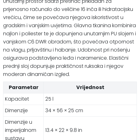
Unutarnji prostor sadrži pretinac prikladan za
prijenosno računalo do veličine 16 inča ili hidratacijsku
vrećicu, čime se povećava njegova iskoristivost u
gradskim i vanjskim uvjetima. Glavna tkanina kombinira
najlon i poliester te je dopunjena unutarnjim PU slojem i
vanjskom C6 DWR obradom, što povećava otpornost
na vlagu, prljavštinu i habanje. Udobnost pri nošenju
osigurava podstavljena leđa i naramenice. Elastični
prednji sloj dopunjuje praktičnost ruksaka i njegov
moderan dinamičan izgled.
Parametar
Vrijednost
Kapacitet
25 l
Dimenzije
34 × 56 × 25 cm
Dimenzije u
imperijalnom
13.4 × 22 × 9.8 in
sustavu