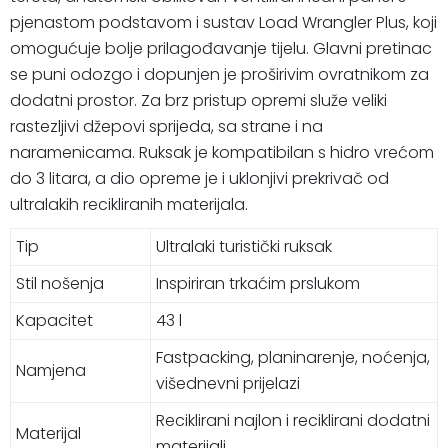
pjenastom podstavom i sustav Load Wrangler Plus, koji
omogućuje bolje prilagođavanje tijelu. Glavni pretinac
se puni odozgo i dopunjen je proširivim ovratnikom za
dodatni prostor. Za brz pristup opremi služe veliki
rastezljivi džepovi sprijeda, sa strane i na
naramenicama. Ruksak je kompatibilan s hidro vrećom
do 3 litara, a dio opreme je i uklonjivi prekrivač od
ultralakih recikliranih materijala.
Tip
Ultralaki turistički ruksak
Stil nošenja
Inspiriran trkaćim prslukom
Kapacitet
43 l
Fastpacking, planinarenje, noćenja,
Namjena
višednevni prijelazi
Reciklirani najlon i reciklirani dodatni
Materijal
materijali