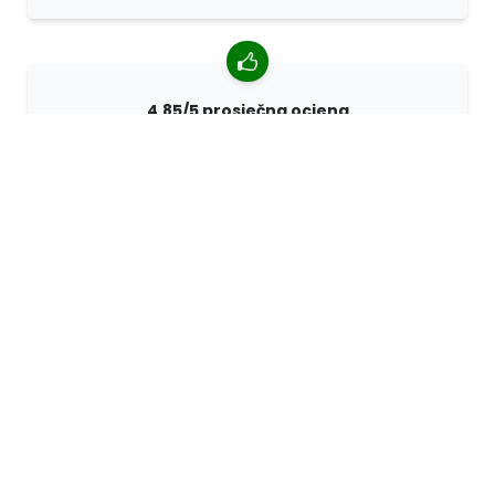
4,85/5 prosječna ocjena
Više od 7400 recenzija kupaca iz cijelog svijeta. 98%
kupaca nas preporučuje.
Personalizirane narudžbe
68travel je originalni proizvođač, što znači da možemo
brzo izraditi individualne narudžbe prema vašim
željama.
Živimo za avanturu