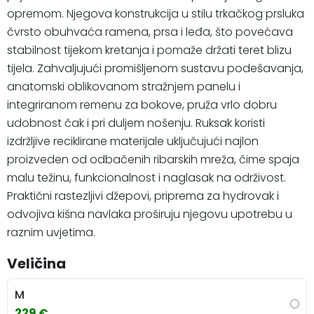
opremom. Njegova konstrukcija u stilu trkačkog prsluka
čvrsto obuhvaća ramena, prsa i leđa, što povećava
stabilnost tijekom kretanja i pomaže držati teret blizu
tijela. Zahvaljujući promišljenom sustavu podešavanja,
anatomski oblikovanom stražnjem panelu i
integriranom remenu za bokove, pruža vrlo dobru
udobnost čak i pri duljem nošenju. Ruksak koristi
izdržljive reciklirane materijale uključujući najlon
proizveden od odbačenih ribarskih mreža, čime spaja
malu težinu, funkcionalnost i naglasak na održivost.
Praktični rastezljivi džepovi, priprema za hydrovak i
odvojiva kišna navlaka proširuju njegovu upotrebu u
raznim uvjetima.
Veličina
M
229 €