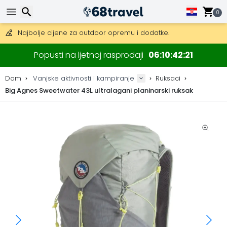
Besplatna dostava za narudžbe iznad 149 €.
Mogućnost slanja DHL Expressom (dostava unutar 24 sata)
0
30 dana za povrat, 90 dana za drvene karte i dekoracije.
Najbolje cijene za outdoor opremu i dodatke.
Traži
Popusti na ljetnoj rasprodaji
06
10
42
21
Dom
Vanjske aktivnosti i kampiranje
Ruksaci
Big Agnes Sweetwater 43L ultralagani planinarski ruksak
Traži