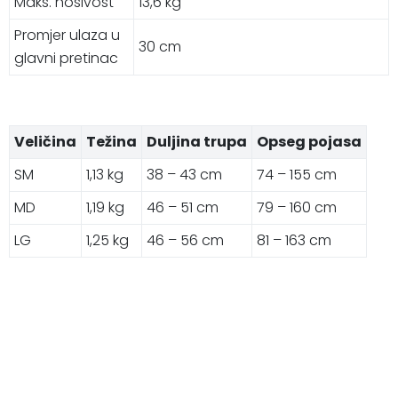
Maks. nosivost
13,6 kg
Promjer ulaza u
30 cm
glavni pretinac
Veličina
Težina
Duljina trupa
Opseg pojasa
SM
1,13 kg
38 – 43 cm
74 – 155 cm
MD
1,19 kg
46 – 51 cm
79 – 160 cm
LG
1,25 kg
46 – 56 cm
81 – 163 cm