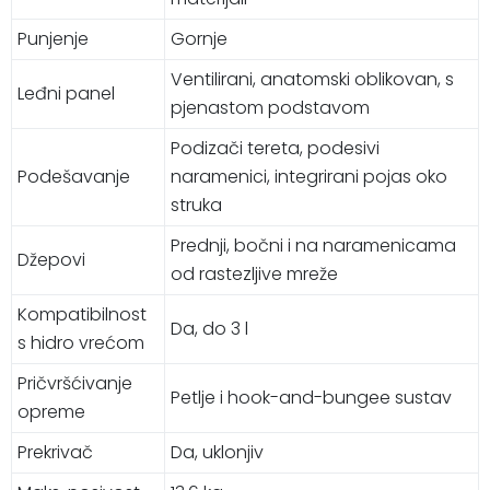
Punjenje
Gornje
Ventilirani, anatomski oblikovan, s
Leđni panel
pjenastom podstavom
Podizači tereta, podesivi
Podešavanje
naramenici, integrirani pojas oko
struka
Prednji, bočni i na naramenicama
Džepovi
od rastezljive mreže
Kompatibilnost
Da, do 3 l
s hidro vrećom
Pričvršćivanje
Petlje i hook-and-bungee sustav
opreme
Prekrivač
Da, uklonjiv