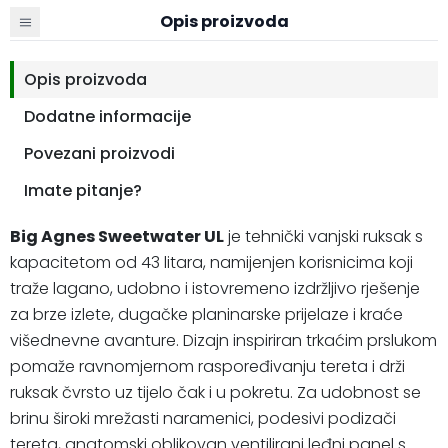
Opis proizvoda
Opis proizvoda
Dodatne informacije
Povezani proizvodi
Imate pitanje?
Big Agnes Sweetwater UL
je tehnički vanjski ruksak s
kapacitetom od 43 litara, namijenjen korisnicima koji
traže lagano, udobno i istovremeno izdržljivo rješenje
za brze izlete, dugačke planinarske prijelaze i kraće
višednevne avanture. Dizajn inspiriran trkaćim prslukom
pomaže ravnomjernom raspoređivanju tereta i drži
ruksak čvrsto uz tijelo čak i u pokretu. Za udobnost se
brinu široki mrežasti naramenici, podesivi podizači
tereta, anatomski oblikovan ventilirani leđni panel s