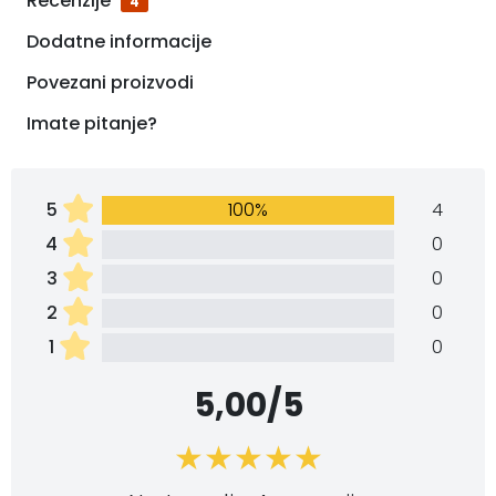
Recenzije
4
Dodatne informacije
Povezani proizvodi
Imate pitanje?
5
100%
4
4
0
3
0
2
0
1
0
5,00/5