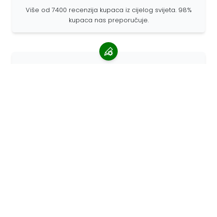
Više od 7400 recenzija kupaca iz cijelog svijeta. 98%
kupaca nas preporučuje.
Personalizirane narudžbe
68travel je originalni proizvođač, što znači da možemo
brzo izraditi individualne narudžbe prema vašim
željama.
Živimo za avanturu
U 68travelu volimo putovati i otkrivati. Trudimo se
koristiti reciklirane prirodne materijale i smanjiti
upotrebu plastike.
68travel oko svijeta »