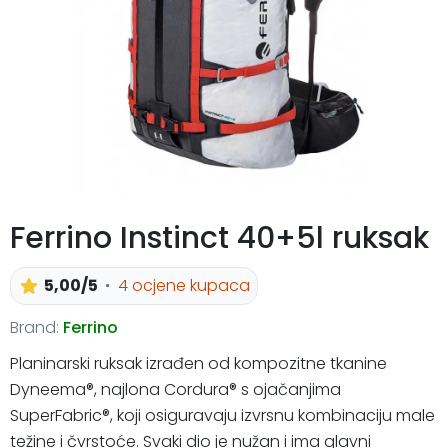
Ferrino Instinct 40+5l ruksak
5,00/5
4 ocjene kupaca
Brand:
Ferrino
Planinarski ruksak izrađen od kompozitne tkanine
Dyneema®, najlona Cordura® s ojačanjima
SuperFabric®, koji osiguravaju izvrsnu kombinaciju male
težine i čvrstoće. Svaki dio je nužan i ima glavni