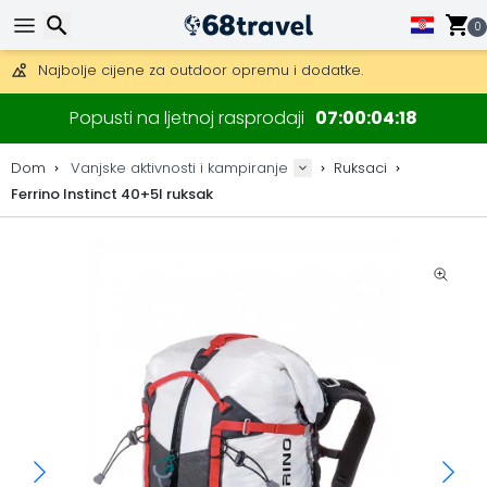
0
Besplatna dostava za narudžbe iznad 149 €.
Mogućnost slanja DHL Expressom (dostava unutar 24 sata)
30 dana za povrat, 90 dana za drvene karte i dekoracije.
Najbolje cijene za outdoor opremu i dodatke.
Traži
Popusti na ljetnoj rasprodaji
07
00
04
17
Dom
Vanjske aktivnosti i kampiranje
Ruksaci
Ferrino Instinct 40+5l ruksak
Traži