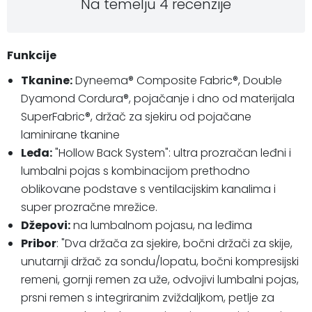
Na temelju 4 recenzije
Funkcije
Tkanine:
Dyneema® Composite Fabric®, Double
Dyamond Cordura®, pojačanje i dno od materijala
SuperFabric®, držač za sjekiru od pojačane
laminirane tkanine
Leđa:
"Hollow Back System": ultra prozračan leđni i
lumbalni pojas s kombinacijom prethodno
oblikovane podstave s ventilacijskim kanalima i
super prozračne mrežice.
Džepovi:
na lumbalnom pojasu, na leđima
Pribor
: "Dva držača za sjekire, bočni držači za skije,
unutarnji držač za sondu/lopatu, bočni kompresijski
remeni, gornji remen za uže, odvojivi lumbalni pojas,
prsni remen s integriranim zviždaljkom, petlje za