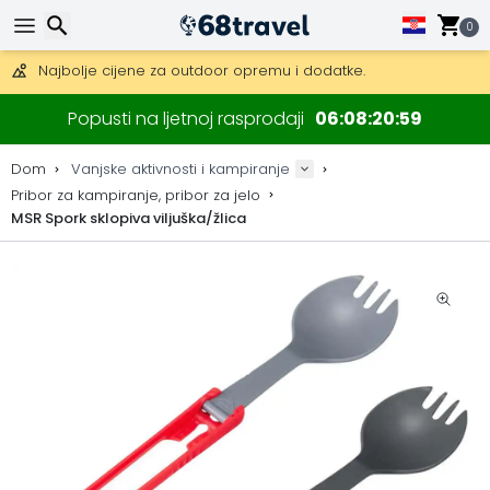
Besplatna dostava za narudžbe iznad 149 €.
Mogućnost slanja DHL Expressom (dostava unutar 24 sata)
0
30 dana za povrat, 90 dana za drvene karte i dekoracije.
Najbolje cijene za outdoor opremu i dodatke.
Traži
Popusti na ljetnoj rasprodaji
06
08
20
58
Dom
Vanjske aktivnosti i kampiranje
Pribor za kampiranje, pribor za jelo
MSR Spork sklopiva viljuška/žlica
Traži