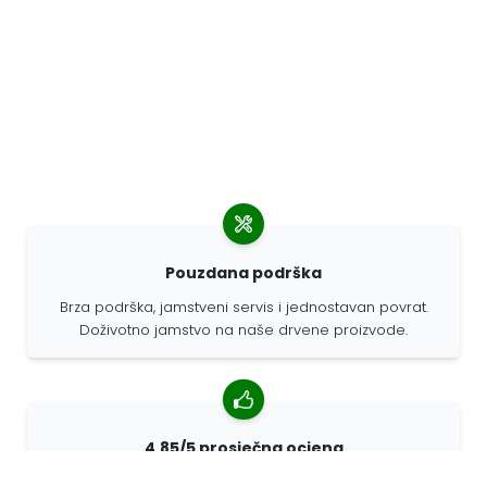
Pouzdana podrška
Brza podrška, jamstveni servis i jednostavan povrat.
Doživotno jamstvo na naše drvene proizvode.
4,85/5 prosječna ocjena
Više od 7400 recenzija kupaca iz cijelog svijeta. 98%