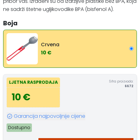
pribor vaš. Izrađeni su od izdržljive plastike bez BPA, koja
ne sadrži štetne ugljikovodike BPA (bisfenol A).
Boja
Crvena
10 €
Šifra proizvoda:
LJETNA RASPRODAJA
6672
10 €
Garancija najpovoljnije cijene
Dostupno