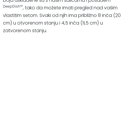
boja usklađene su s našim šalicama i posuđem
DeepDish™
, tako da možete imati pregled nad vašim
vlastitim setom. Svaki od njih ima približno 8 inča (20
cm) u otvorenom stanju i 4,5 inča (11,5 cm) u
zatvorenom stanju.