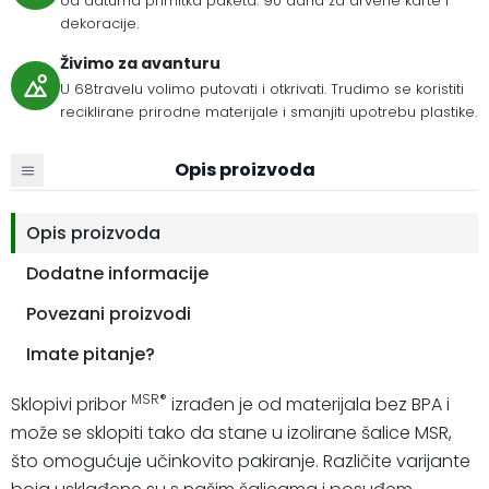
od datuma primitka paketa. 90 dana za drvene karte i
dekoracije.
Živimo za avanturu
U 68travelu volimo putovati i otkrivati. Trudimo se koristiti
reciklirane prirodne materijale i smanjiti upotrebu plastike.
Opis proizvoda
Opis proizvoda
Dodatne informacije
Povezani proizvodi
Imate pitanje?
MSR®
Sklopivi pribor
izrađen je od materijala bez BPA i
može se sklopiti tako da stane u izolirane šalice MSR,
što omogućuje učinkovito pakiranje. Različite varijante