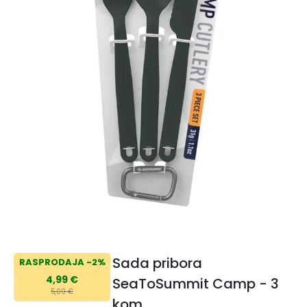
Sada pribora
RASPRODAJA -2%
4,99 €
SeaToSummit Camp - 3
5,09 €
kom.