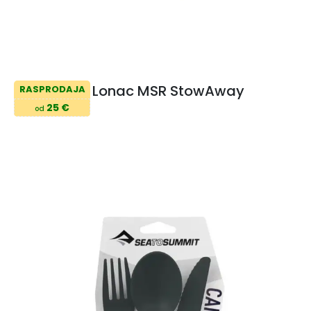
Lonac MSR StowAway
RASPRODAJA
25 €
od