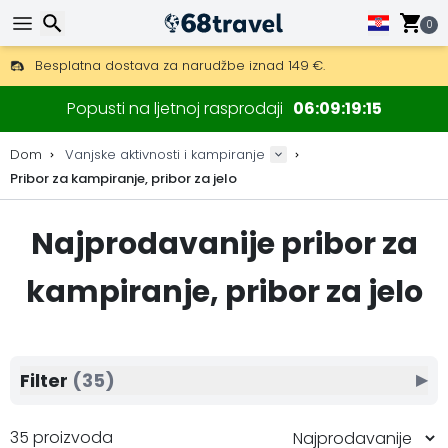
0
Besplatna dostava za narudžbe iznad 149 €.
Mogućnost slanja DHL Expressom (dostava unutar 24 sata)
Traži
30 dana za povrat, 90 dana za drvene karte i dekoracije.
Popusti na ljetnoj rasprodaji
06
09
19
14
Najbolje cijene za outdoor opremu i dodatke.
Dom
Vanjske aktivnosti i kampiranje
Pribor za kampiranje, pribor za jelo
Traži
Najprodavanije pribor za
kampiranje, pribor za jelo
Filter
(35)
▶
35 proizvoda