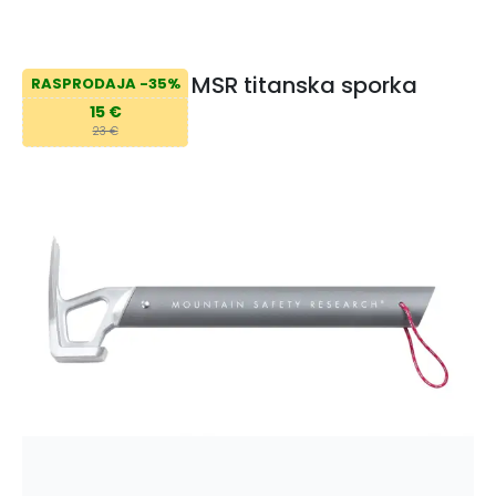
MSR titanska sporka
RASPRODAJA -35%
15 €
23 €