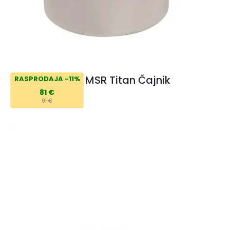
MSR Titan Čajnik
RASPRODAJA -11%
81 €
91 €