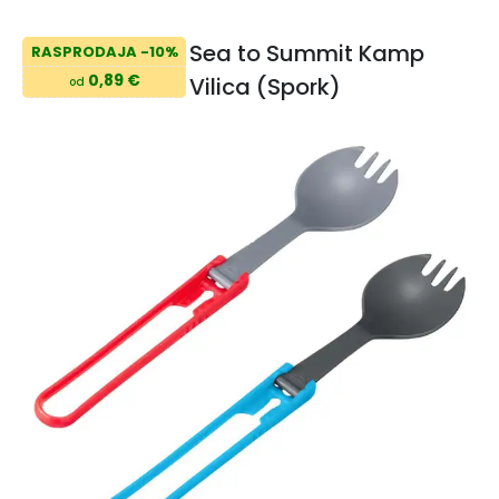
Sea to Summit Kamp
RASPRODAJA -10%
0,89 €
Vilica (Spork)
od