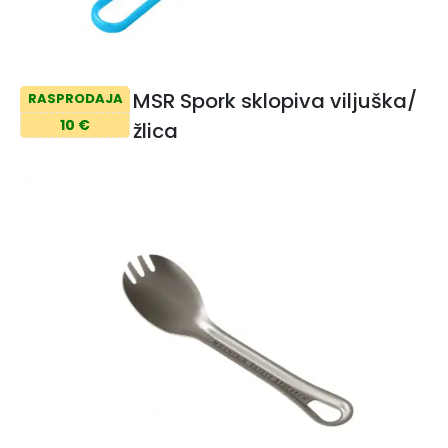
MSR Spork sklopiva viljuška/
RASPRODAJA
10 €
žlica