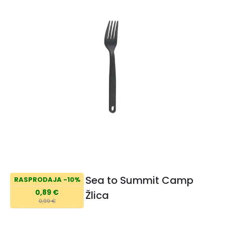
Sea to Summit Camp
RASPRODAJA -10%
0,89 €
Žlica
0,99 €