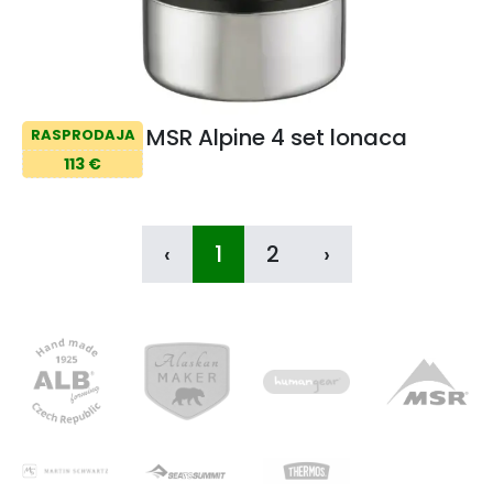
MSR Alpine 4 set lonaca
RASPRODAJA
113 €
‹
1
2
›