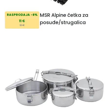
MSR Alpine četka za
RASPRODAJA -8%
11 €
posuđe/strugalica
12 €