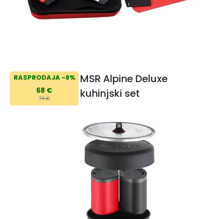
MSR Alpine Deluxe
RASPRODAJA -8%
68 €
kuhinjski set
74 €