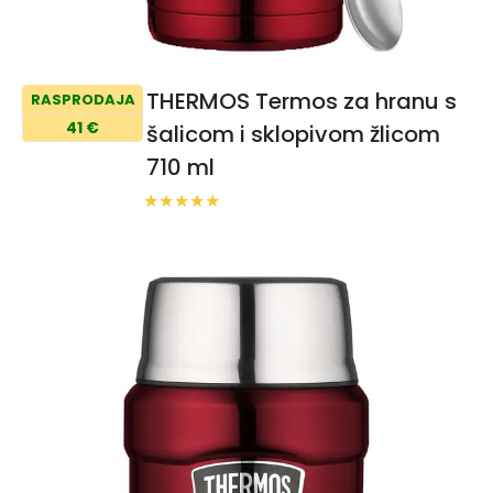
THERMOS Termos za hranu s
RASPRODAJA
41 €
šalicom i sklopivom žlicom
710 ml