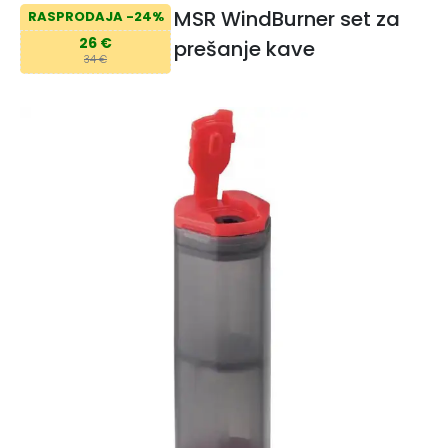
MSR WindBurner set za
RASPRODAJA -24%
26 €
prešanje kave
34 €