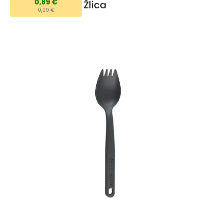
0,89 €
Žlica
0,99 €