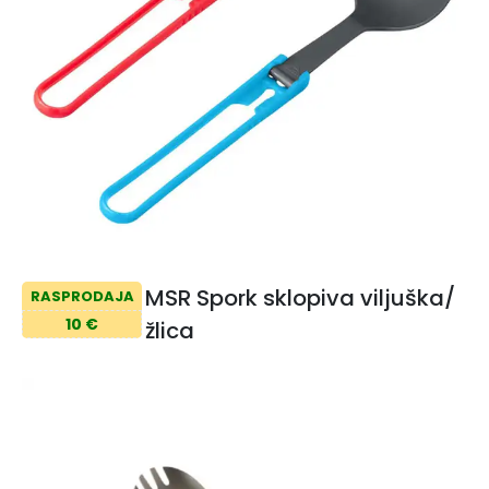
MSR Spork sklopiva viljuška/
RASPRODAJA
10 €
žlica