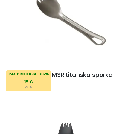
MSR titanska sporka
RASPRODAJA -35%
15 €
23 €