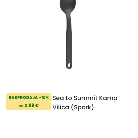
Sea to Summit Kamp
RASPRODAJA -10%
0,89 €
Vilica (Spork)
od