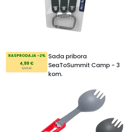
Sada pribora
RASPRODAJA -2%
4,99 €
SeaToSummit Camp - 3
5,09 €
kom.