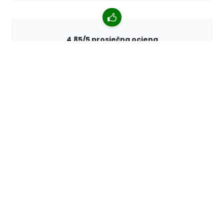
4,85/5 prosječna ocjena
Više od 7400 recenzija kupaca iz cijelog svijeta. 98%
kupaca nas preporučuje.
Personalizirane narudžbe
68travel je originalni proizvođač, što znači da možemo
brzo izraditi individualne narudžbe prema vašim
željama.
Živimo za avanturu