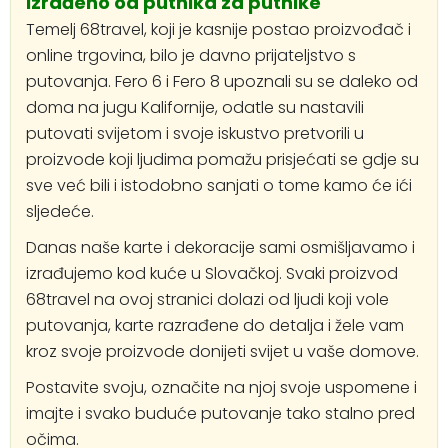
Izrađeno od putnika za putnike
Temelj 68travel, koji je kasnije postao proizvođač i
online trgovina, bilo je davno prijateljstvo s
putovanja. Fero 6 i Fero 8 upoznali su se daleko od
doma na jugu Kalifornije, odatle su nastavili
putovati svijetom i svoje iskustvo pretvorili u
proizvode koji ljudima pomažu prisjećati se gdje su
sve već bili i istodobno sanjati o tome kamo će ići
sljedeće.
Danas naše karte i dekoracije sami osmišljavamo i
izrađujemo kod kuće u Slovačkoj. Svaki proizvod
68travel na ovoj stranici dolazi od ljudi koji vole
putovanja, karte razrađene do detalja i žele vam
kroz svoje proizvode donijeti svijet u vaše domove.
Postavite svoju, označite na njoj svoje uspomene i
imajte i svako buduće putovanje tako stalno pred
očima.