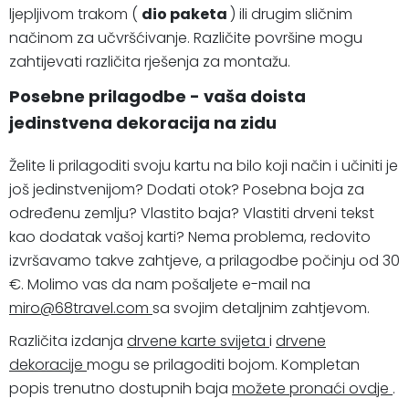
ljepljivom trakom (
dio paketa
) ili drugim sličnim
načinom za učvršćivanje. Različite površine mogu
zahtijevati različita rješenja za montažu.
Posebne prilagodbe - vaša doista
jedinstvena dekoracija na zidu
Želite li prilagoditi svoju kartu na bilo koji način i učiniti je
još jedinstvenijom? Dodati otok? Posebna boja za
određenu zemlju? Vlastito baja? Vlastiti drveni tekst
kao dodatak vašoj karti? Nema problema, redovito
izvršavamo takve zahtjeve, a prilagodbe počinju od 30
€. Molimo vas da nam pošaljete e-mail na
miro@68travel.com
sa svojim detaljnim zahtjevom.
Različita izdanja
drvene karte svijeta
i
drvene
dekoracije
mogu se prilagoditi bojom. Kompletan
popis trenutno dostupnih baja
možete pronaći ovdje
.