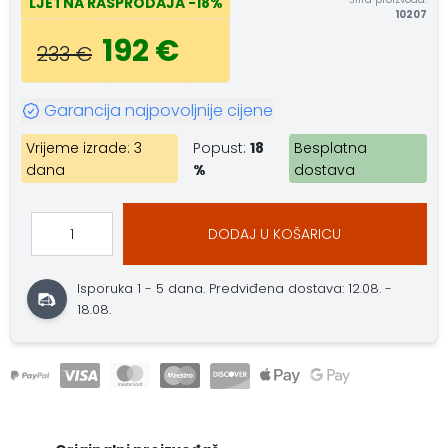
LJETNA RASPRODAJA
-18%
10207
192 €
233 €
Garancija najpovoljnije cijene
Vrijeme izrade: 3
Popust:
18
Besplatna
dana
%
dostava
DODAJ U KOŠARICU
Isporuka 1 - 5 dana.
Predviđena dostava: 12.08. -
18.08.