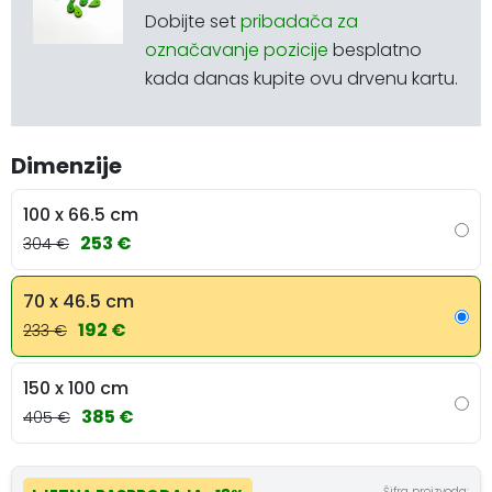
Dobijte set
pribadača za
označavanje pozicije
besplatno
kada danas kupite ovu drvenu kartu.
Dimenzije
100 x 66.5 cm
253 €
304 €
70 x 46.5 cm
192 €
233 €
150 x 100 cm
385 €
405 €
Šifra proizvoda: