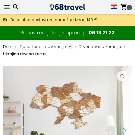
0
Besplatna dostava za narudžbe iznad 149 €.
Mogućnost slanja DHL Expressom (dostava unutar 24 sata)
Traži
30 dana za povrat, 90 dana za drvene karte i dekoracije.
Popusti na ljetnoj rasprodaji
06
13
21
21
Originalni proizvođač karata i dekoracija.
Dom
Zidne karte i dekoracije
Drvene karte zemalja
Ukrajina drvena karta
Traži