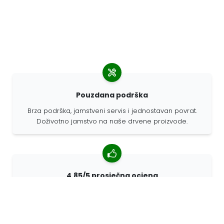
Pouzdana podrška
Brza podrška, jamstveni servis i jednostavan povrat.
Doživotno jamstvo na naše drvene proizvode.
4,85/5 prosječna ocjena
Više od 7400 recenzija kupaca iz cijelog svijeta. 98%
kupaca nas preporučuje.