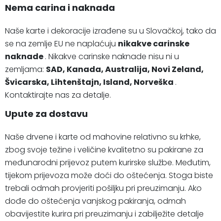
Nema carina i naknada
Naše karte i dekoracije izrađene su u Slovačkoj, tako da
se na zemlje EU ne naplaćuju
nikakve carinske
naknade
. Nikakve carinske naknade nisu ni u
zemljama:
SAD, Kanada, Australija, Novi Zeland,
Švicarska, Lihtenštajn, Island, Norveška
.
Kontaktirajte nas za detalje.
Upute za dostavu
Naše drvene i karte od mahovine relativno su krhke,
zbog svoje težine i veličine kvalitetno su pakirane za
međunarodni prijevoz putem kurirske službe. Međutim,
tijekom prijevoza može doći do oštećenja. Stoga biste
trebali odmah provjeriti pošiljku pri preuzimanju. Ako
dođe do oštećenja vanjskog pakiranja, odmah
obavijestite kurira pri preuzimanju i zabilježite detalje