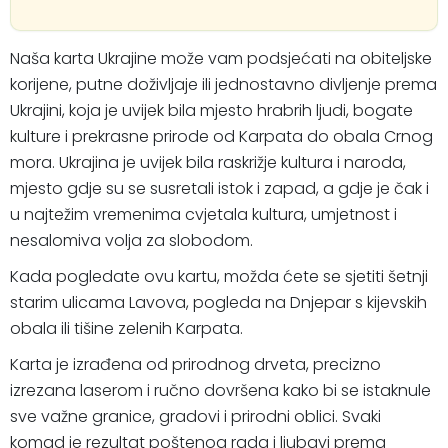
Naša karta Ukrajine može vam podsjećati na obiteljske
korijene, putne doživljaje ili jednostavno divljenje prema
Ukrajini, koja je uvijek bila mjesto hrabrih ljudi, bogate
kulture i prekrasne prirode od Karpata do obala Crnog
mora. Ukrajina je uvijek bila raskrižje kultura i naroda,
mjesto gdje su se susretali istok i zapad, a gdje je čak i
u najtežim vremenima cvjetala kultura, umjetnost i
nesalomiva volja za slobodom.
Kada pogledate ovu kartu, možda ćete se sjetiti šetnji
starim ulicama Lavova, pogleda na Dnjepar s kijevskih
obala ili tišine zelenih Karpata.
Karta je izrađena od prirodnog drveta, precizno
izrezana laserom i ručno dovršena kako bi se istaknule
sve važne granice, gradovi i prirodni oblici. Svaki
komad je rezultat poštenog rada i ljubavi prema