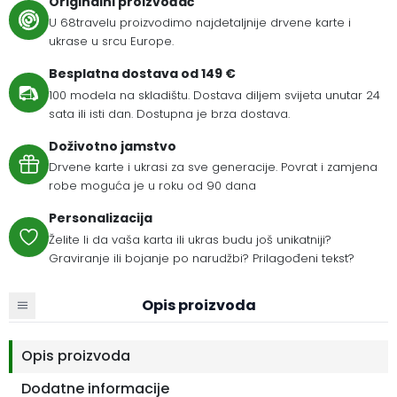
Originalni proizvođač
U 68travelu proizvodimo najdetaljnije drvene karte i
ukrase u srcu Europe.
Besplatna dostava od 149 €
100 modela na skladištu. Dostava diljem svijeta unutar 24
sata ili isti dan. Dostupna je brza dostava.
Doživotno jamstvo
Drvene karte i ukrasi za sve generacije. Povrat i zamjena
robe moguća je u roku od 90 dana
Personalizacija
Želite li da vaša karta ili ukras budu još unikatniji?
Graviranje ili bojanje po narudžbi? Prilagođeni tekst?
Opis proizvoda
Opis proizvoda
Dodatne informacije