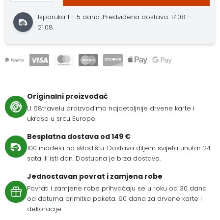
Isporuka 1 - 5 dana. Predviđena dostava: 17.08. -
21.08.
Originalni proizvođač
U 68travelu proizvodimo najdetaljnije drvene karte i
ukrase u srcu Europe.
Besplatna dostava od 149 €
100 modela na skladištu. Dostava diljem svijeta unutar 24
sata ili isti dan. Dostupna je brza dostava.
Jednostavan povrat i zamjena robe
Povrati i zamjene robe prihvaćaju se u roku od 30 dana
od datuma primitka paketa. 90 dana za drvene karte i
dekoracije.