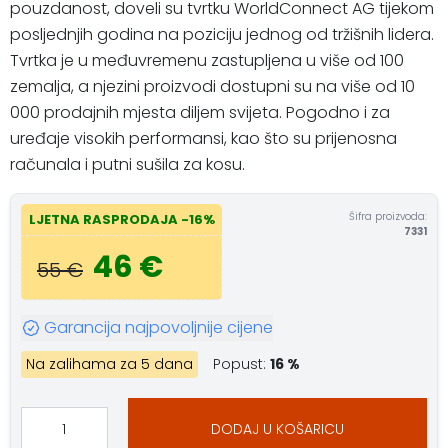
pouzdanost, doveli su tvrtku WorldConnect AG tijekom
posljednjih godina na poziciju jednog od tržišnih lidera.
Tvrtka je u međuvremenu zastupljena u više od 100
zemalja, a njezini proizvodi dostupni su na više od 10
000 prodajnih mjesta diljem svijeta. Pogodno i za
uređaje visokih performansi, kao što su prijenosna
računala i putni sušila za kosu.
Šifra proizvoda:
LJETNA RASPRODAJA -16%
7331
46 €
55 €
Garancija najpovoljnije cijene
Na zalihama za 5 dana
Popust:
16 %
DODAJ U KOŠARICU