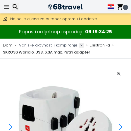
Besplatna dostava za narudžbe iznad 149 €.
Mogućnost slanja DHL Expressom (dostava unutar 24 sata)
0
30 dana za povrat, 90 dana za drvene karte i dekoracije.
Najbolje cijene za outdoor opremu i dodatke.
Traži
Popusti na ljetnoj rasprodaji
06
19
34
25
Dom
Vanjske aktivnosti i kampiranje
Elektronika
SKROSS World & USB, 6,3A max. Putni adapter
Traži