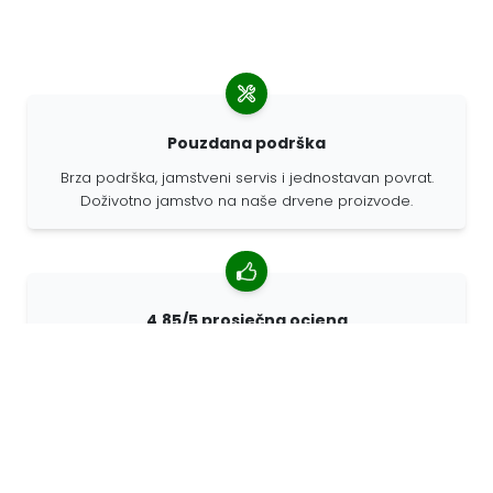
Pouzdana podrška
Brza podrška, jamstveni servis i jednostavan povrat.
Doživotno jamstvo na naše drvene proizvode.
4,85/5 prosječna ocjena
Više od 7400 recenzija kupaca iz cijelog svijeta. 98%
kupaca nas preporučuje.