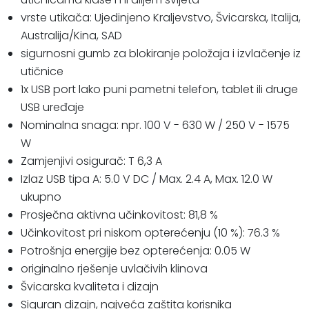
vrste utikača: Ujedinjeno Kraljevstvo, Švicarska, Italija,
Australija/Kina, SAD
sigurnosni gumb za blokiranje položaja i izvlačenje iz
utičnice
1x USB port lako puni pametni telefon, tablet ili druge
USB uređaje
Nominalna snaga: npr. 100 V - 630 W / 250 V - 1575
W
Zamjenjivi osigurač: T 6,3 A
Izlaz USB tipa A: 5.0 V DC / Max. 2.4 A, Max. 12.0 W
ukupno
Prosječna aktivna učinkovitost: 81,8 %
Učinkovitost pri niskom opterećenju (10 %): 76.3 %
Potrošnja energije bez opterećenja: 0.05 W
originalno rješenje uvlačivih klinova
Švicarska kvaliteta i dizajn
Siguran dizajn, najveća zaštita korisnika