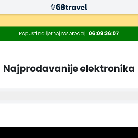
Popusti na ljetnoj rasprodaji
06
09
36
06
Najprodavanije elektronika
Traži