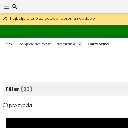
Besplatna dostava za narudžbe iznad 149 €.
Mogućnost slanja DHL Expressom (dostava unutar 24 sata)
30 dana za povrat, 90 dana za drvene karte i dekoracije.
Najbolje cijene za outdoor opremu i dodatke.
Traži
Dom
Vanjske aktivnosti i kampiranje
Elektronika
Filter
(33)
33 proizvoda