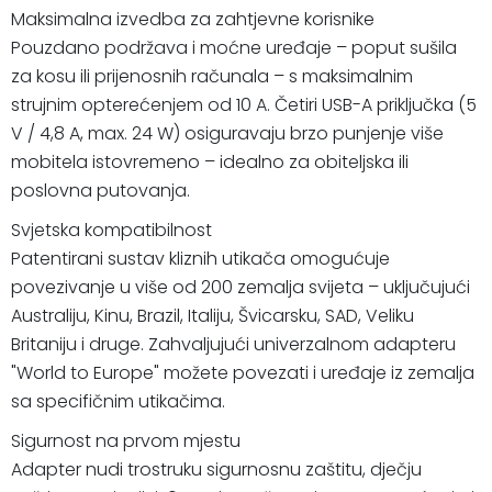
Maksimalna izvedba za zahtjevne korisnike
Pouzdano podržava i moćne uređaje – poput sušila
za kosu ili prijenosnih računala – s maksimalnim
strujnim opterećenjem od 10 A. Četiri USB-A priključka (5
V / 4,8 A, max. 24 W) osiguravaju brzo punjenje više
mobitela istovremeno – idealno za obiteljska ili
poslovna putovanja.
Svjetska kompatibilnost
Patentirani sustav kliznih utikača omogućuje
povezivanje u više od 200 zemalja svijeta – uključujući
Australiju, Kinu, Brazil, Italiju, Švicarsku, SAD, Veliku
Britaniju i druge. Zahvaljujući univerzalnom adapteru
"World to Europe" možete povezati i uređaje iz zemalja
sa specifičnim utikačima.
Sigurnost na prvom mjestu
Adapter nudi trostruku sigurnosnu zaštitu, dječju