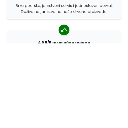
Brza podrška, jamstveni servis i jednostavan povrat.
Doživotno jamstvo na naše drvene proizvode.
4,85/5 prosječna ocjena
Više od 7400 recenzija kupaca iz cijelog svijeta. 98%
kupaca nas preporučuje.
Personalizirane narudžbe
68travel je originalni proizvođač, što znači da možemo
brzo izraditi individualne narudžbe prema vašim
željama.