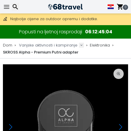
Besplatna dostava za narudžbe iznad 149 €.
Mogućnost slanja DHL Expressom (dostava unutar 24 sata)
0
30 dana za povrat, 90 dana za drvene karte i dekoracije.
Najbolje cijene za outdoor opremu i dodatke.
Traži
Popusti na ljetnoj rasprodaji
06
12
45
04
Dom
Vanjske aktivnosti i kampiranje
Elektronika
SKROSS Alpha - Premium Putni adapter
Traži