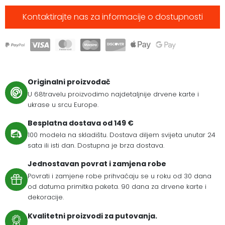
Kontaktirajte nas za informacije o dostupnosti
Originalni proizvođač
U 68travelu proizvodimo najdetaljnije drvene karte i
ukrase u srcu Europe.
Besplatna dostava od 149 €
100 modela na skladištu. Dostava diljem svijeta unutar 24
sata ili isti dan. Dostupna je brza dostava.
Jednostavan povrat i zamjena robe
Povrati i zamjene robe prihvaćaju se u roku od 30 dana
od datuma primitka paketa. 90 dana za drvene karte i
dekoracije.
Kvalitetni proizvodi za putovanja.