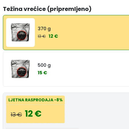
Težina vrećice (pripremljeno)
370 g
12 €
13 €
500 g
15 €
LJETNA RASPRODAJA
-8%
12 €
13 €