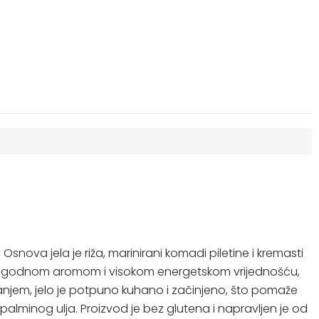
Osnova jela je riža, marinirani komadi piletine i kremasti
om, ugodnom aromom i visokom energetskom vrijednošću,
vanjem, jelo je potpuno kuhano i začinjeno, što pomaže
lminog ulja. Proizvod je bez glutena i napravljen je od