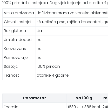
100% prirodnih sastojaka. Dug vijek trajanja od otprilike
Vrsta proizvoda
Liofilizirana hrana za vanjske aktivnost
Glavni sastojci
riža, pileća prsa, rajčica koncentrat, g
Bez glutena
da
Umjetni dodaci
ne
Konzervansi
ne
Palmovo ulje
ne
Sastojci
100% prirodni
Trajnost
otprilike 4 godine
Parametar
Na 100 g
Po
Energija
1630 kJ / 386 kcal
240