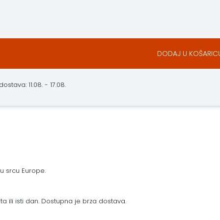
DODAJ U KOŠARIC
stava: 11.08. - 17.08.
 u srcu Europe.
a ili isti dan. Dostupna je brza dostava.