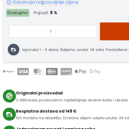
Garancija najpovoljnije cijene
Dostupno
Popust:
8 %
Isporuka 1 - 5 dana.
Šaljemo unutar 24 sata.
Predviđena do
Originalni proizvođač
U 68travelu proizvodimo najdetaljnije drvene karte i ukrase
Besplatna dostava od 149 €
100 modela na skladištu. Dostava diljem svijeta unutar 24 sat