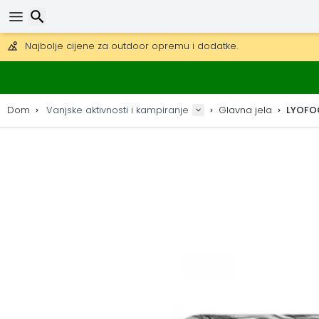
Besplatna dostava za narudžbe iznad 149 €.
Mogućnost slanja DHL Expressom (dostava unutar 24 sata)
30 dana za povrat, 90 dana za drvene karte i dekoracije.
Najbolje cijene za outdoor opremu i dodatke.
Traži
Dom
Vanjske aktivnosti i kampiranje
Glavna jela
LYOFOO