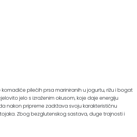
omadiće pilećih prsa mariniranih u jogurtu, rižu i bogat
lovito jelo s izraženim okusom, koje daje energiju
ko da nakon pripreme zadržava svoju karakterističnu
stojaka. Zbog bezglutenskog sastava, duge trajnosti i