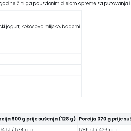
 4 godine čini ga pouzdanim dijelom opreme za putovanja i 
i
rčki jogurt, kokosovo mlijeko, bademi
rcija 500 g prije sušenja (128 g)
Porcija 370 g prije su
4 kJ / 574 kcal
1785 kJ / 426 kcal