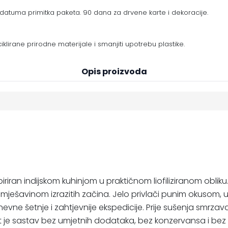
datuma primitka paketa. 90 dana za drvene karte i dekoracije.
eciklirane prirodne materijale i smanjiti upotrebu plastike.
Opis proizvoda
iran indijskom kuhinjom u praktičnom liofiliziranom obliku. 
i mješavinom izrazitih začina. Jelo privlači punim okus
vne šetnje i zahtjevnije ekspedicije. Prije sušenja smrza
je sastav bez umjetnih dodataka, bez konzervansa i bez pa