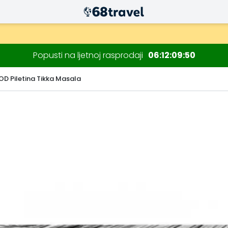
Popusti na ljetnoj rasprodaji
06
12
09
49
D Piletina Tikka Masala
Traži