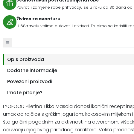
Jednostavan povrat i zamjena robe
Povrati i zamjene robe prihvaćaju se u roku od 30 dana od 
Živimo za avanturu
U 68travelu volimo putovati i otkrivati. Trudimo se koristiti r
Opis proizvoda
Dodatne informacije
Povezani proizvodi
Imate pitanje?
LYOFOOD Piletina Tikka Masala donosi ikonični recept inspir
umak od rajčice s grčkim jogurtom, kokosovim mlijekom 
što ga čini pogodnim za aktivnosti na otvorenom, višedne
očuvanju njegovog prirodnog karaktera. Velika prednost 