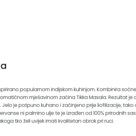
la
spirirano popularnom indijskom kuhinjom. Kombinira sočne k
omatičnom mješavinom začina Tikka Masala. Rezultat je cje
. Jelo je potpuno kuhano i začinjeno prije liofilizacije, ta
zervanse ni palmino ulje te je izrađen od 100% prirodnih sa
ga tko želi uvijek imati kvalitetan obrok pri ruci.