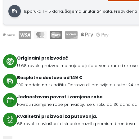
Isporuka 1 - 5 dana.
Šaljemo unutar 24 sata.
Predviđena do
Originalni proizvođač
U 68travelu proizvodimo najdetaljnije drvene karte i ukrase
Besplatna dostava od 149 €
100 modela na skladištu. Dostava diljem svijeta unutar 24 sat
Jednostavan povrat i zamjena robe
Povrati i zamjene robe prihvaćaju se u roku od 30 dana od 
Kvalitetni proizvodi za putovanja.
68travel je ovlašteni distributer raznih premium brendova.