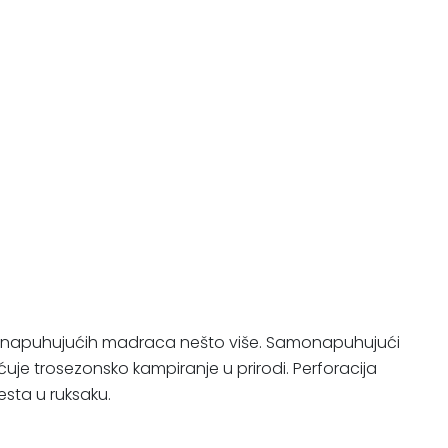
 samonapuhujućih madraca nešto više. Samonapuhujući
ćuje trosezonsko kampiranje u prirodi. Perforacija
esta u ruksaku.