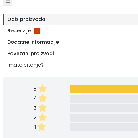
Opis proizvoda
Recenzije
1
Dodatne informacije
Povezani proizvodi
Imate pitanje?
5
4
3
2
1