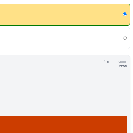
Šifra proizvoda:
7253
U