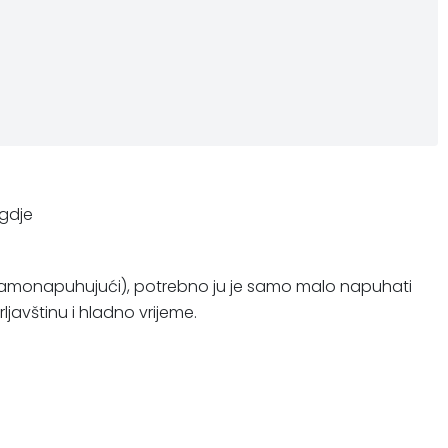
 gdje
u (samonapuhujući), potrebno ju je samo malo napuhati
avštinu i hladno vrijeme.