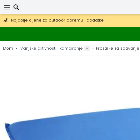
Besplatna dostava za narudžbe iznad 149 €.
Mogućnost slanja DHL Expressom (dostava unutar 24 sata)
30 dana za povrat, 90 dana za drvene karte i dekoracije.
Najbolje cijene za outdoor opremu i dodatke.
Traži
Dom
Vanjske aktivnosti i kampiranje
Prostirke za spavanje