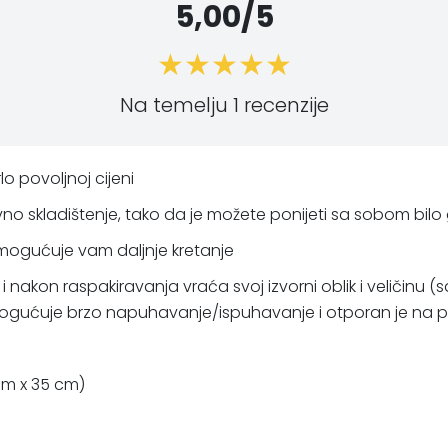
5,00/5
Na temelju 1 recenzije
o povoljnoj cijeni
o skladištenje, tako da je možete ponijeti sa sobom bilo
omogućuje vam daljnje kretanje
i nakon raspakiravanja vraća svoj izvorni oblik i veličin
gućuje brzo napuhavanje/ispuhavanje i otporan je na prlj
 cm x 35 cm)