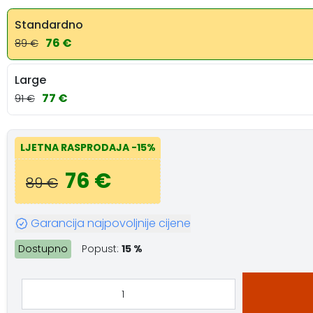
Standardno
76 €
89 €
Large
77 €
91 €
LJETNA RASPRODAJA
-15%
76 €
89 €
Garancija najpovoljnije cijene
Dostupno
Popust:
15 %