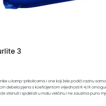
lite 3
putnike u kamp-prikolicama i one koji žele podići razinu
 cm debela pjena s koeficijentom vrijednosti R 4,1 R omogu
 stisnuti i spakirati u malu veličinu i ne zauzima puno mj