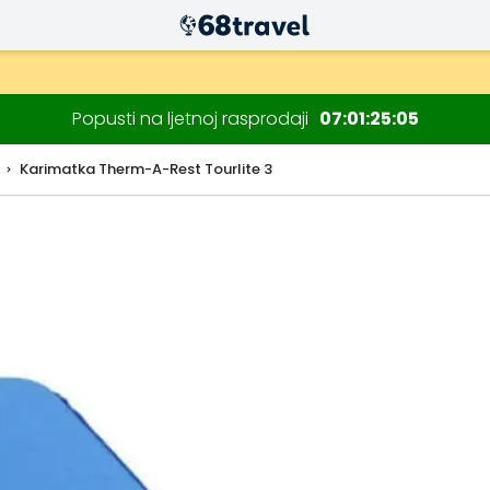
Popusti na ljetnoj rasprodaji
07
01
25
03
Karimatka Therm-A-Rest Tourlite 3
Traži