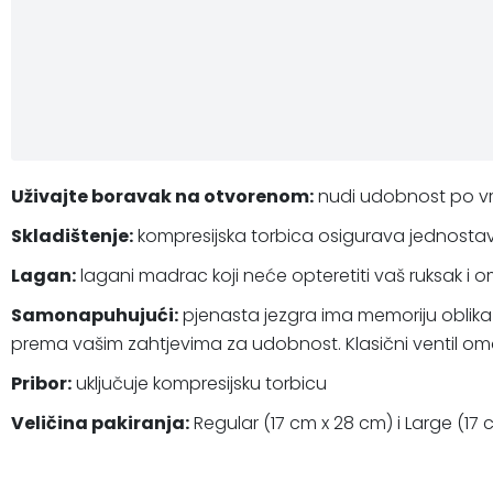
Uživajte boravak na otvorenom:
nudi udobnost po vrl
Skladištenje:
kompresijska torbica osigurava jednostavn
Lagan:
lagani madrac koji neće opteretiti vaš ruksak i 
Samonapuhujući:
pjenasta jezgra ima memoriju oblika 
prema vašim zahtjevima za udobnost. Klasični ventil omo
Pribor:
uključuje kompresijsku torbicu
Veličina pakiranja:
Regular (17 cm x 28 cm) i Large (17