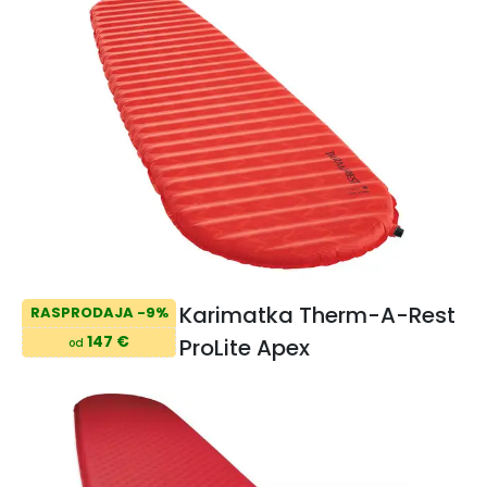
Karimatka Therm-A-Rest
RASPRODAJA -9%
147 €
ProLite Apex
od