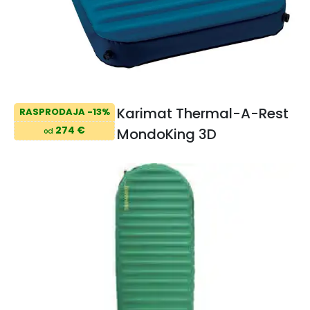
Karimat Thermal-A-Rest
RASPRODAJA -13%
274 €
MondoKing 3D
od