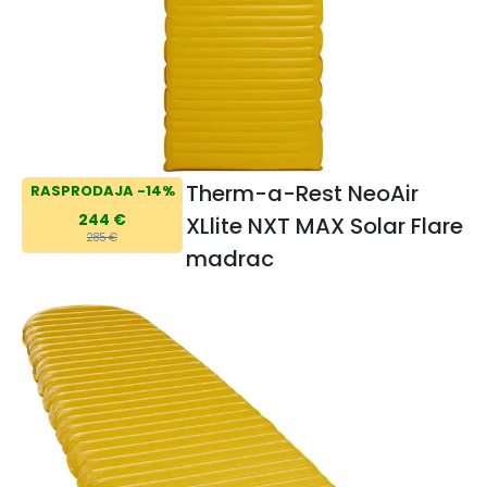
Therm-a-Rest NeoAir
RASPRODAJA -14%
244 €
XLlite NXT MAX Solar Flare
285 €
madrac