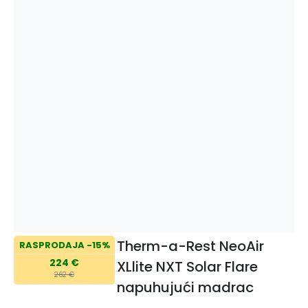
Therm-a-Rest NeoAir
RASPRODAJA -15%
224 €
XLlite NXT Solar Flare
262 €
napuhujući madrac