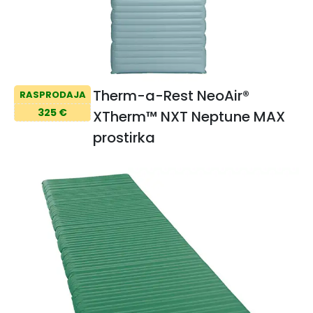
Therm-a-Rest NeoAir®
RASPRODAJA
325 €
XTherm™ NXT Neptune MAX
prostirka