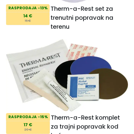
Therm-a-Rest set za
RASPRODAJA -13%
14 €
trenutni popravak na
16 €
terenu
Therm-a-Rest komplet
RASPRODAJA -15%
17 €
za trajni popravak kod
20 €