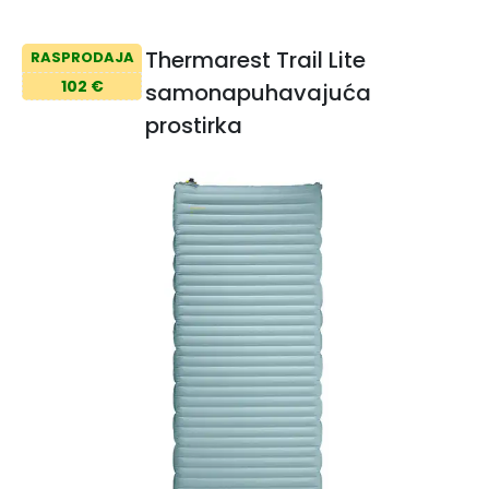
Thermarest Trail Lite
RASPRODAJA
102 €
samonapuhavajuća
prostirka