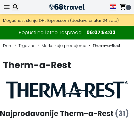
0
Besplatna dostava za narudžbe iznad 149 €.
Mogućnost slanja DHL Expressom (dostava unutar 24 sata)
30 dana za povrat, 90 dana za drvene karte i dekoracije.
Traži
Popusti na ljetnoj rasprodaji
06
07
54
02
Dom
Trgovina
Marke koje prodajemo
Therm-a-Rest
Therm-a-Rest
Traži
Najprodavanije Therm-a-Rest
(31)