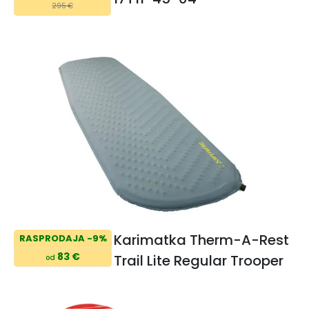
295 €
Karimatka Therm-A-Rest
RASPRODAJA -9%
83 €
Trail Lite Regular Trooper
od