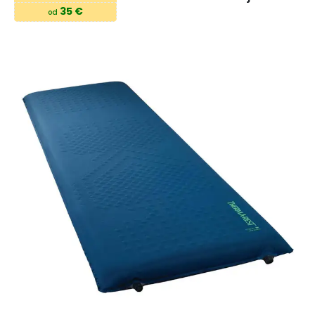
35 €
od