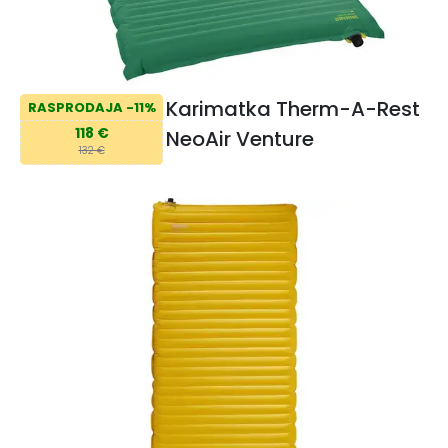
Karimatka Therm-A-Rest
RASPRODAJA -11%
118 €
NeoAir Venture
132 €