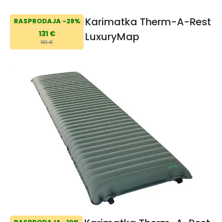
Karimatka Therm-A-Rest
RASPRODAJA -28%
131 €
LuxuryMap
183 €