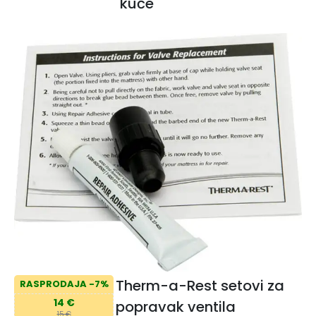
kuće
Therm-a-Rest setovi za
RASPRODAJA -7%
14 €
popravak ventila
15 €