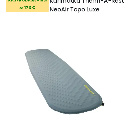
Karimatka Therm-A-Rest
RASPRODAJA -10%
173 €
NeoAir Topo Luxe
od