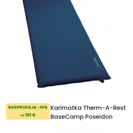
Karimatka Therm-A-Rest
RASPRODAJA -10%
101 €
BaseCamp Poseidon
od