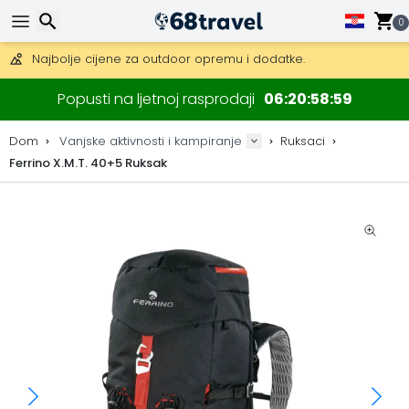
0
Besplatna dostava za narudžbe iznad 149 €.
Mogućnost slanja DHL Expressom (dostava unutar 24 sata)
Traži
30 dana za povrat, 90 dana za drvene karte i dekoracije.
Popusti na ljetnoj rasprodaji
06
20
58
58
Najbolje cijene za outdoor opremu i dodatke.
Dom
Vanjske aktivnosti i kampiranje
Ruksaci
Ferrino X.M.T. 40+5 Ruksak
Traži