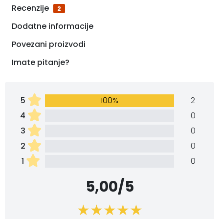
Recenzije
2
Dodatne informacije
Povezani proizvodi
Imate pitanje?
5
100%
2
4
0
3
0
2
0
1
0
5,00/5