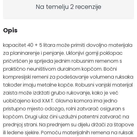
Na temelju 2 recenzije
Opis
kapacitet 40 + 5 litara može primiti dovoljno materijala
za planinarenje i penjanje. Uklonjivi gornji poklopac
pričvršćen je sprijeda jednim robusnim remenom s
praktično neuništivom duralnom kopčom. Bočni
kompresijski remeni za podešavanje volumena ruksaka
također imaju metalne kopče. Robusni vanjski materijal
zaista može izdržati grubo rukovanje, kako je već
uobičajeno kod X.M.T. Glavna komora ima jedno
pristupno mjesto odozgo, rolni zatvarač osiguran s
kopčom. Drugi ulaz čini uzdužni patentni zatvarač na
prednjoj strani. Na prednjem su dijelu držači za štapove
ili ledene sjekire. Pomoću materijalnih remena na ruksak