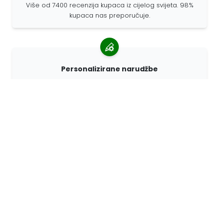
Više od 7400 recenzija kupaca iz cijelog svijeta. 98%
kupaca nas preporučuje.
Personalizirane narudžbe
68travel je originalni proizvođač, što znači da možemo
brzo izraditi individualne narudžbe prema vašim
željama.
Živimo za avanturu
U 68travelu volimo putovati i otkrivati. Trudimo se
koristiti reciklirane prirodne materijale i smanjiti
upotrebu plastike.
68travel oko svijeta »