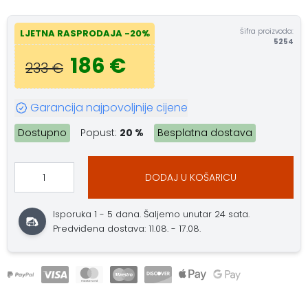
Šifra proizvoda:
LJETNA RASPRODAJA -20%
5254
186 €
233 €
Garancija najpovoljnije cijene
Dostupno
Popust:
20 %
Besplatna dostava
DODAJ U KOŠARICU
Isporuka 1 - 5 dana. Šaljemo unutar 24 sata.
Predviđena dostava: 11.08. - 17.08.