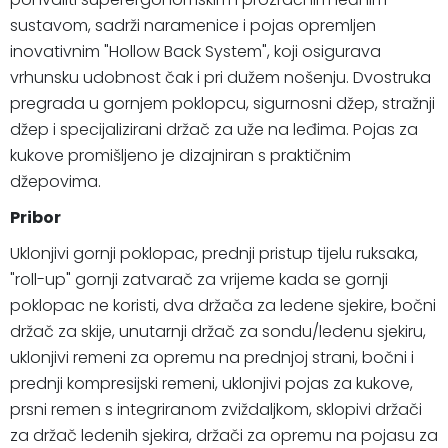
sustavom, sadrži naramenice i pojas opremljen
inovativnim "Hollow Back System", koji osigurava
vrhunsku udobnost čak i pri dužem nošenju. Dvostruka
pregrada u gornjem poklopcu, sigurnosni džep, stražnji
džep i specijalizirani držač za uže na leđima. Pojas za
kukove promišljeno je dizajniran s praktičnim
džepovima.
Pribor
Uklonjivi gornji poklopac, prednji pristup tijelu ruksaka,
"roll-up" gornji zatvarač za vrijeme kada se gornji
poklopac ne koristi, dva držača za ledene sjekire, bočni
držač za skije, unutarnji držač za sondu/ledenu sjekiru,
uklonjivi remeni za opremu na prednjoj strani, bočni i
prednji kompresijski remeni, uklonjivi pojas za kukove,
prsni remen s integriranom zviždaljkom, sklopivi držači
za držač ledenih sjekira, držači za opremu na pojasu za