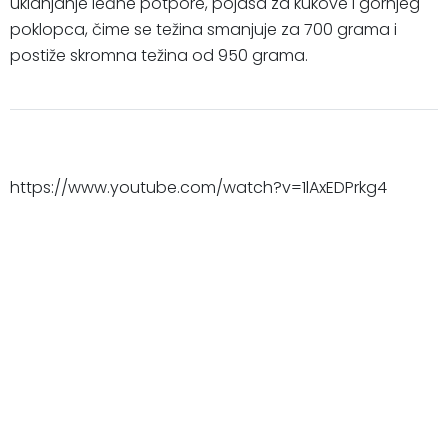
uklanjanje leđne potpore, pojasa za kukove i gornjeg
poklopca, čime se težina smanjuje za 700 grama i
postiže skromna težina od 950 grama.
https://www.youtube.com/watch?v=1lAxEDPrkg4