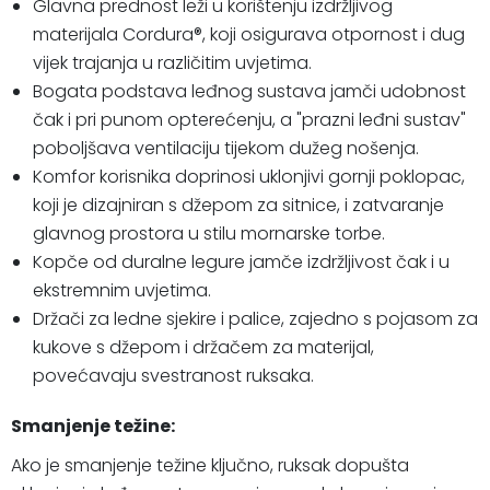
Glavna prednost leži u korištenju izdržljivog
materijala Cordura®, koji osigurava otpornost i dug
vijek trajanja u različitim uvjetima.
Bogata podstava leđnog sustava jamči udobnost
čak i pri punom opterećenju, a "prazni leđni sustav"
poboljšava ventilaciju tijekom dužeg nošenja.
Komfor korisnika doprinosi uklonjivi gornji poklopac,
koji je dizajniran s džepom za sitnice, i zatvaranje
glavnog prostora u stilu mornarske torbe.
Kopče od duralne legure jamče izdržljivost čak i u
ekstremnim uvjetima.
Držači za ledne sjekire i palice, zajedno s pojasom za
kukove s džepom i držačem za materijal,
povećavaju svestranost ruksaka.
Smanjenje težine:
Ako je smanjenje težine ključno, ruksak dopušta