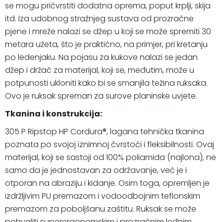
se mogu pričvrstiti dodatna oprema, poput krplji, skija
itd. Iza udobnog stražnjeg sustava od prozračne
pjene i mreže nalazi se džep u koji se može spremiti 30
metara užeta, što je praktično, na primjer, pri kretanju
po ledenjaku. Na pojasu za kukove nalazi se jedan
džep i držač za materijal, koji se, međutim, može u
potpunosti ukloniti kako bi se smanjila težina ruksaka.
Ovo je ruksak spreman za surove planinske uvjete.
Tkanina i konstrukcija:
305 P Ripstop HP Cordura®, lagana tehnička tkanina
poznata po svojoj iznimnoj čvrstoći i fleksibilnosti. Ovaj
materijal, koji se sastoji od 100% poliamida (najlona), ne
samo da je jednostavan za održavanje, već je i
otporan na abraziju i kidanje. Osim toga, opremljen je
izdržljivim PU premazom i vodoodbojnim teflonskim
premazom za poboljšanu zaštitu. Ruksak se može
pohvaliti superergonomskim i prozračnim leđnim