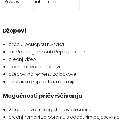
Pokrov
integriran
Džepovi
džep u poklopcu ruksaka
mrežasti sigurnosni džep u poklopcu
prednji džep
bočni mrežasti džepovi
džepovi na remenu za bokove
unutarnji džep u stražnjem dijelu
Mogućnosti pričvršćivanja
2 nosača za treking štapove ili cepine
prednji remeni za opremu s dodatnim pojasevima