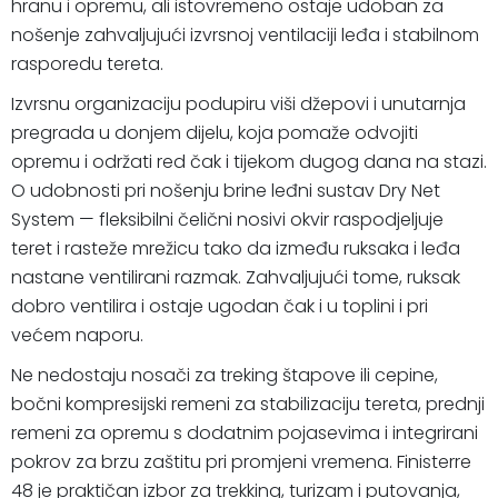
hranu i opremu, ali istovremeno ostaje udoban za
nošenje zahvaljujući izvrsnoj ventilaciji leđa i stabilnom
rasporedu tereta.
Izvrsnu organizaciju podupiru viši džepovi i unutarnja
pregrada u donjem dijelu, koja pomaže odvojiti
opremu i održati red čak i tijekom dugog dana na stazi.
O udobnosti pri nošenju brine leđni sustav Dry Net
System — fleksibilni čelični nosivi okvir raspodjeljuje
teret i rasteže mrežicu tako da između ruksaka i leđa
nastane ventilirani razmak. Zahvaljujući tome, ruksak
dobro ventilira i ostaje ugodan čak i u toplini i pri
većem naporu.
Ne nedostaju nosači za treking štapove ili cepine,
bočni kompresijski remeni za stabilizaciju tereta, prednji
remeni za opremu s dodatnim pojasevima i integrirani
pokrov za brzu zaštitu pri promjeni vremena. Finisterre
48 je praktičan izbor za trekking, turizam i putovanja,