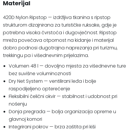
Materijal
420D Nylon Ripstop — izdržljiva tkanina s ripstop
strukturom dizajnirana za turističke ruksake, gdje je
potrebna visoka čvrstoća i dugovječnost. Ripstop
mreža povećava otpornost na kidanje i materijal
dobro podnosi dugotrajna naprezanja pri turizmu,
trekkingu pa i višednevnim prijelazima.
Volumen 48 l — dovoljno mjesta za višednevne ture
bez suvišne voluminoznosti
Dry Net System — ventilirani leđa i bolje
raspodijeljeno opterećenje
Fleksibilni čelični okvir — stabilnost i udobnost pri
nošenju
Donja pregrada — bolja organizacija opreme u
glavnoj komori
Integrirani pokrov — brza zaštita pri kiši