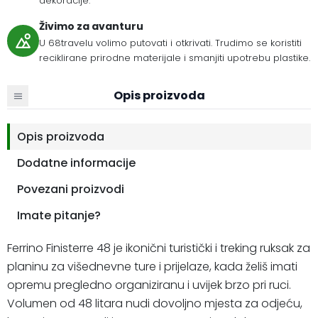
dekoracije.
Živimo za avanturu
U 68travelu volimo putovati i otkrivati. Trudimo se koristiti
reciklirane prirodne materijale i smanjiti upotrebu plastike.
Opis proizvoda
Opis proizvoda
Dodatne informacije
Povezani proizvodi
Imate pitanje?
Ferrino Finisterre 48 je ikonični turistički i treking ruksak za
planinu za višednevne ture i prijelaze, kada želiš imati
opremu pregledno organiziranu i uvijek brzo pri ruci.
Volumen od 48 litara nudi dovoljno mjesta za odjeću,