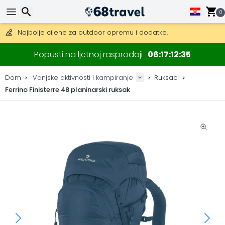
0
Besplatna dostava za narudžbe iznad 149 €.
Mogućnost slanja DHL Expressom (dostava unutar 24 sata)
30 dana za povrat, 90 dana za drvene karte i dekoracije.
Traži
Najbolje cijene za outdoor opremu i dodatke.
Popusti na ljetnoj rasprodaji
06
17
12
34
Dom
Vanjske aktivnosti i kampiranje
Ruksaci
Ferrino Finisterre 48 planinarski ruksak
Traži