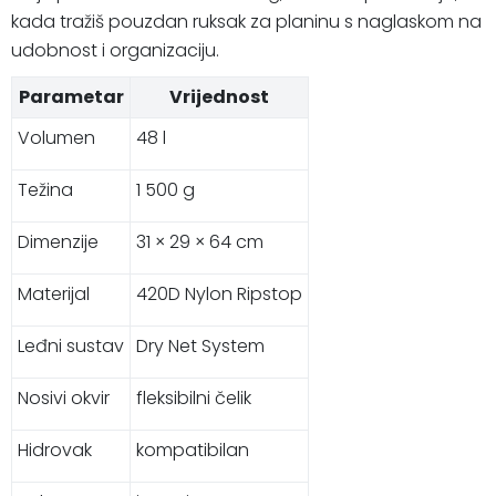
kada tražiš pouzdan ruksak za planinu s naglaskom na
udobnost i organizaciju.
Parametar
Vrijednost
Volumen
48 l
Težina
1 500 g
Dimenzije
31 × 29 × 64 cm
Materijal
420D Nylon Ripstop
Leđni sustav
Dry Net System
Nosivi okvir
fleksibilni čelik
Hidrovak
kompatibilan