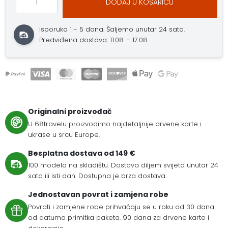
DODAJ U KOŠARICU
Isporuka 1 - 5 dana.
Šaljemo unutar 24 sata.
Predviđena dostava: 11.08. - 17.08.
Originalni proizvođač
U 68travelu proizvodimo najdetaljnije drvene karte i
ukrase u srcu Europe.
Besplatna dostava od 149 €
100 modela na skladištu. Dostava diljem svijeta unutar 24
sata ili isti dan. Dostupna je brza dostava.
Jednostavan povrat i zamjena robe
Povrati i zamjene robe prihvaćaju se u roku od 30 dana
od datuma primitka paketa. 90 dana za drvene karte i