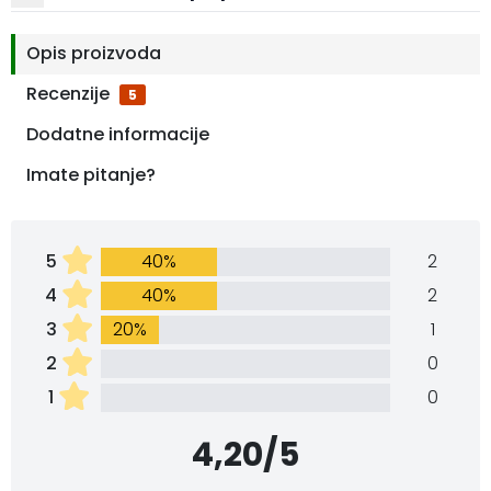
Opis proizvoda
Recenzije
5
Dodatne informacije
Imate pitanje?
5
40%
2
4
40%
2
3
20%
1
2
0
1
0
4,20/5