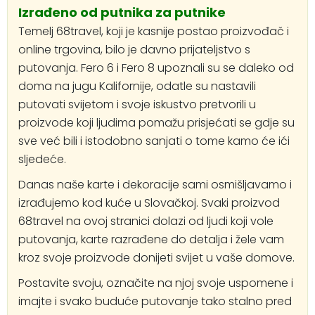
Izrađeno od putnika za putnike
Temelj 68travel, koji je kasnije postao proizvođač i
online trgovina, bilo je davno prijateljstvo s
putovanja. Fero 6 i Fero 8 upoznali su se daleko od
doma na jugu Kalifornije, odatle su nastavili
putovati svijetom i svoje iskustvo pretvorili u
proizvode koji ljudima pomažu prisjećati se gdje su
sve već bili i istodobno sanjati o tome kamo će ići
sljedeće.
Danas naše karte i dekoracije sami osmišljavamo i
izrađujemo kod kuće u Slovačkoj. Svaki proizvod
68travel na ovoj stranici dolazi od ljudi koji vole
putovanja, karte razrađene do detalja i žele vam
kroz svoje proizvode donijeti svijet u vaše domove.
Postavite svoju, označite na njoj svoje uspomene i
imajte i svako buduće putovanje tako stalno pred