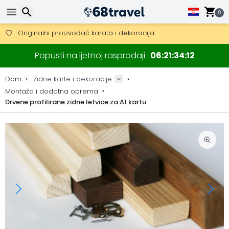
Besplatna dostava za narudžbe iznad 149 €.
0
Mogućnost slanja DHL Expressom (dostava unutar 24 sata)
30 dana za povrat, 90 dana za drvene karte i dekoracije.
Originalni proizvođač karata i dekoracija.
Traži
Popusti na ljetnoj rasprodaji
06
21
34
12
Dom
Zidne karte i dekoracije
Montaža i dodatna oprema
Drvene profilirane zidne letvice za A1 kartu
Traži