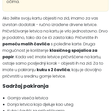
očima.
Ako želite svoju kartu objesiti na zid, imamo za vas
izvrstan dodatak - ručno izrađene drvene letvice.
Pričvršćivanje letvica na kartu je vrlo jednostavno. Drvo
je podatno, tako da će ići zaista lako. Pričvrstite ih
pomoću malih čavlića
s poleđine karte. Druga
mogućnost je korištenje
klasičnog spajalica za
papir
. Kada već imate letvice pričvršćene na kartu,
ostaje samo posljednji korak - objesiti ih na zid. Za to
imate u pakiranju
kuku s 2 čavlića
, koju je dovoljno
pričvrstiti u sredinu gornje letvice.
Sadržaj pakiranja
Gornja viseća letvica
Donja letvica koja djeluje kao uteg
Kuka i čavlići za pričvršćivanje