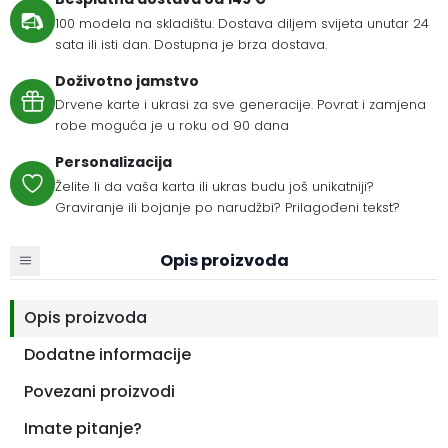
100 modela na skladištu. Dostava diljem svijeta unutar 24
sata ili isti dan. Dostupna je brza dostava.
Doživotno jamstvo
Drvene karte i ukrasi za sve generacije. Povrat i zamjena
robe moguća je u roku od 90 dana
Personalizacija
Želite li da vaša karta ili ukras budu još unikatniji?
Graviranje ili bojanje po narudžbi? Prilagođeni tekst?
Opis proizvoda
Opis proizvoda
Dodatne informacije
Povezani proizvodi
Imate pitanje?