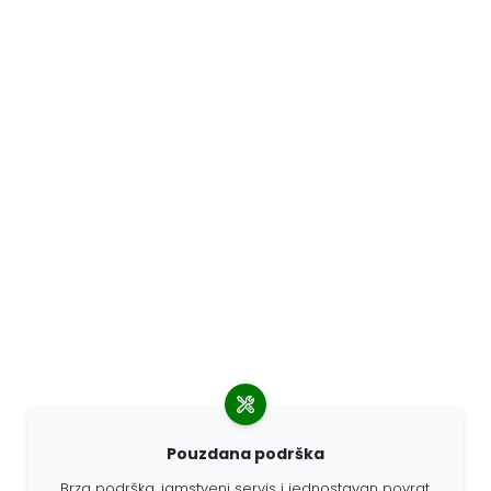
Pouzdana podrška
Brza podrška, jamstveni servis i jednostavan povrat.