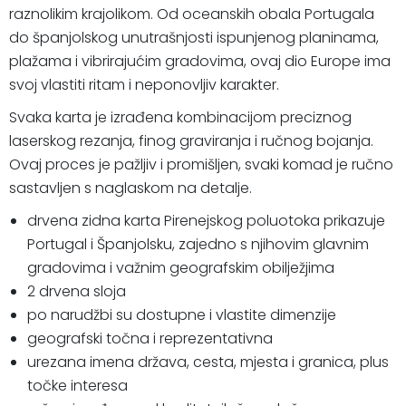
raznolikim krajolikom. Od oceanskih obala Portugala
do španjolskog unutrašnjosti ispunjenog planinama,
plažama i vibrirajućim gradovima, ovaj dio Europe ima
svoj vlastiti ritam i neponovljiv karakter.
Svaka karta je izrađena kombinacijom preciznog
laserskog rezanja, finog graviranja i ručnog bojanja.
Ovaj proces je pažljiv i promišljen, svaki komad je ručno
sastavljen s naglaskom na detalje.
drvena zidna karta Pirenejskog poluotoka prikazuje
Portugal i Španjolsku, zajedno s njihovim glavnim
gradovima i važnim geografskim obilježjima
2 drvena sloja
po narudžbi su dostupne i vlastite dimenzije
geografski točna i reprezentativna
urezana imena država, cesta, mjesta i granica, plus
točke interesa