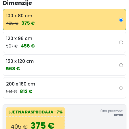
Dimenzije
100 x 80 cm
375 €
405 €
120 x 96 cm
456 €
507 €
150 x 120 cm
568 €
200 x 160 cm
812 €
914 €
Šifra proizvoda:
LJETNA RASPRODAJA
-7%
10288
375 €
405 €