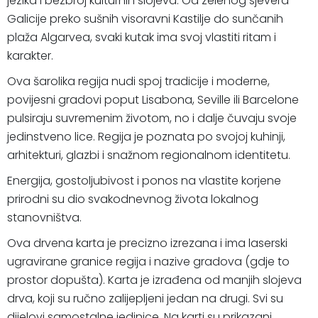
jezika i bezbroj kulturnih slojeva. Od zelenog sjevera
Galicije preko sušnih visoravni Kastilje do sunčanih
plaža Algarvea, svaki kutak ima svoj vlastiti ritam i
karakter.
Ova šarolika regija nudi spoj tradicije i moderne,
povijesni gradovi poput Lisabona, Seville ili Barcelone
pulsiraju suvremenim životom, no i dalje čuvaju svoje
jedinstveno lice. Regija je poznata po svojoj kuhinji,
arhitekturi, glazbi i snažnom regionalnom identitetu.
Energija, gostoljubivost i ponos na vlastite korjene
prirodni su dio svakodnevnog života lokalnog
stanovništva.
Ova drvena karta je precizno izrezana i ima laserski
ugravirane granice regija i nazive gradova (gdje to
prostor dopušta). Karta je izrađena od manjih slojeva
drva, koji su ručno zalijepljeni jedan na drugi. Svi su
dijelovi samostalne jedinice. Na karti su prikazani