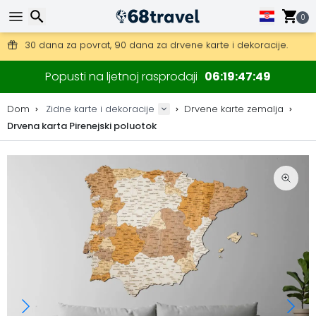
0
Besplatna dostava za narudžbe iznad 149 €.
Mogućnost slanja DHL Expressom (dostava unutar 24 sata)
Traži
30 dana za povrat, 90 dana za drvene karte i dekoracije.
Popusti na ljetnoj rasprodaji
06
19
47
49
Originalni proizvođač karata i dekoracija.
Dom
Zidne karte i dekoracije
Drvene karte zemalja
Drvena karta Pirenejski poluotok
Traži