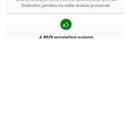
Doživotno jamstvo na naše drvene proizvode.
4,85/5 prosječna ocjena
Više od 7400 recenzija kupaca iz cijelog svijeta. 98%
kupaca nas preporučuje.
Personalizirane narudžbe
68travel je originalni proizvođač, što znači da možemo
brzo izraditi individualne narudžbe prema vašim
željama.