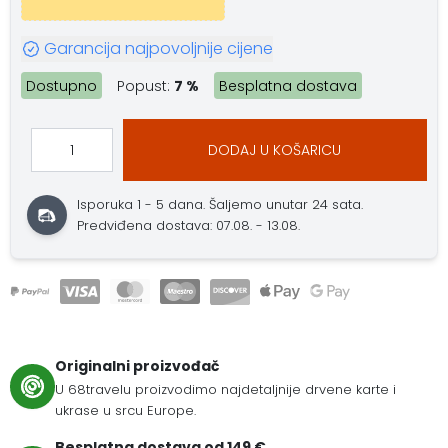
Garancija najpovoljnije cijene
Dostupno
Popust:
7 %
Besplatna dostava
DODAJ U KOŠARICU
Isporuka 1 - 5 dana.
Šaljemo unutar 24 sata.
Predviđena dostava: 07.08. - 13.08.
Originalni proizvođač
U 68travelu proizvodimo najdetaljnije drvene karte i
ukrase u srcu Europe.
Besplatna dostava od 149 €