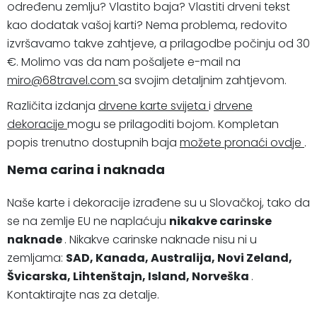
određenu zemlju? Vlastito baja? Vlastiti drveni tekst
kao dodatak vašoj karti? Nema problema, redovito
izvršavamo takve zahtjeve, a prilagodbe počinju od 30
€. Molimo vas da nam pošaljete e-mail na
miro@68travel.com
sa svojim detaljnim zahtjevom.
Različita izdanja
drvene karte svijeta
i
drvene
dekoracije
mogu se prilagoditi bojom. Kompletan
popis trenutno dostupnih baja
možete pronaći ovdje
.
Nema carina i naknada
Naše karte i dekoracije izrađene su u Slovačkoj, tako da
se na zemlje EU ne naplaćuju
nikakve carinske
naknade
. Nikakve carinske naknade nisu ni u
zemljama:
SAD, Kanada, Australija, Novi Zeland,
Švicarska, Lihtenštajn, Island, Norveška
.
Kontaktirajte nas za detalje.