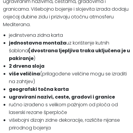
ugraviranim nazivima, cestama, gradovima i
granicama. Višebojno bojenje i slojevita izrada dodaju
osjećaj dubine zidu i prizivaju otočnu atmosferu
Mediterana.
jedinstvena zidna karta
jednostavna montaža
uz korištenje kutnih
šablona
(dvostrana ljepljiva traka uključena je u
pakiranje
)
2 drvena sloja
više veličina
(prilagođene veličine mogu se izraditi
na zahtjev)
geografski točna karta
ugravirani nazivi, ceste, gradovi i granice
ručno izrađeno s velikom pažnjom od ploča od
laserski rezane šperploče
višebojni dizajn zidne dekoracije, različite nijanse
prirodnog bojenja