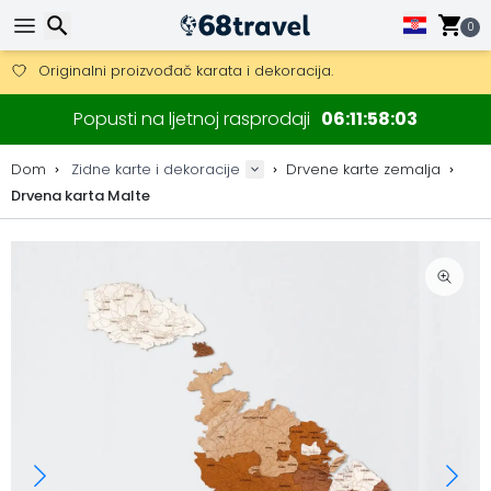
0
Besplatna dostava za narudžbe iznad 149 €.
Mogućnost slanja DHL Expressom (dostava unutar 24 sata)
Traži
30 dana za povrat, 90 dana za drvene karte i dekoracije.
Popusti na ljetnoj rasprodaji
06
11
58
02
Originalni proizvođač karata i dekoracija.
Dom
Zidne karte i dekoracije
Drvene karte zemalja
Drvena karta Malte
Traži