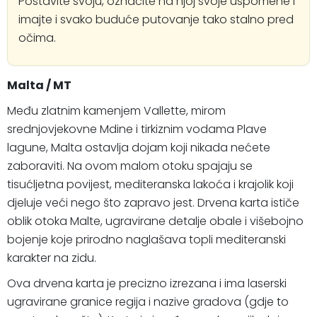
Postavite svoju, označite na njoj svoje uspomene i
imajte i svako buduće putovanje tako stalno pred
očima.
Malta / MT
Među zlatnim kamenjem Vallette, mirom
srednjovjekovne Mdine i tirkiznim vodama Plave
lagune, Malta ostavlja dojam koji nikada nećete
zaboraviti. Na ovom malom otoku spajaju se
tisućljetna povijest, mediteranska lakoća i krajolik koji
djeluje veći nego što zapravo jest. Drvena karta ističe
oblik otoka Malte, ugravirane detalje obale i višebojno
bojenje koje prirodno naglašava topli mediteranski
karakter na zidu.
Ova drvena karta je precizno izrezana i ima laserski
ugravirane granice regija i nazive gradova (gdje to