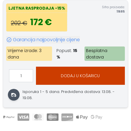
Šifra proizvoda:
LJETNA RASPRODAJA
-15%
11685
172 €
202 €
Garancija najpovoljnije cijene
Vrijeme izrade: 3
Popust:
15
Besplatna
dana
%
dostava
DODAJ U KOŠARICU
Isporuka 1 - 5 dana.
Predviđena dostava: 13.08. -
19.08.