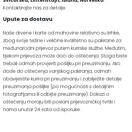
Švicarska, Lihtenštajn, Island, Norveška
.
Kontaktirajte nas za detalje.
Upute za dostavu
Naše drvene i karte od mahovine relativno su krhke,
zbog svoje težine i veličine kvalitetno su pakirane za
međunarodni prijevoz putem kurirske službe. Međutim,
tijekom prijevoza može doći do oštećenja. Stoga biste
trebali odmah provjeriti pošiljku pri preuzimanju. Ako
dođe do oštećenja vanjskog pakiranja, odmah
obavijestite kurira pri preuzimanju i zabilježite detalje
preuzimanja pošiljke (po mogućnosti s detaljnim
fotografijama ili odbijte preuzimanje). Dokazi o
oštećenju moraju biti poslani prijevozničkoj tvrtki i
nama unutar 24 sata od isporuke.