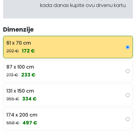
kada danas kupite ovu drvenu kartu.
Dimenzije
61 x 70 cm
172 €
202 €
87 x 100 cm
233 €
273 €
131 x 150 cm
334 €
355 €
174 x 200 cm
497 €
558 €