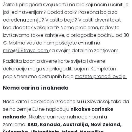
Želite li prilagoditi svoju kartu na bilo koji način i učiniti je
još jedinstvenijom? Dodati otok? Posebna boja za
određenu zemlju? Vlastito baja? Vlastiti drveni tekst
kao dodatak vašoj karti? Nema problema, redovito
izvršavamo takve zahtjeve, a prilagodbe počinju od 30
€. Molimo vas da nam pošaljete e-mail na
miro@68travel.com
sa svojim detaljnim zahtjevom.
Različita izdanja
drvene karte svijeta
i
drvene
dekoracije
mogu se prilagoditi bojom. Kompletan
popis trenutno dostupnih baja
možete pronaći ovdje
.
Nema carina i naknada
Naše karte i dekoracije izrađene su u Slovačkoj, tako da
se na zemlje EU ne naplaćuju
nikakve carinske
naknade
. Nikakve carinske naknade nisu ni u
zemljama:
SAD, Kanada, Australija, Novi Zeland,