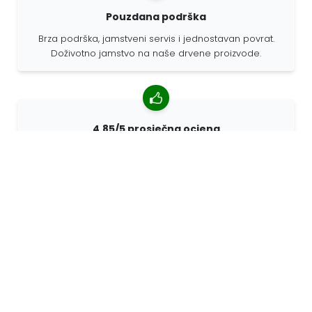
Pouzdana podrška
Brza podrška, jamstveni servis i jednostavan povrat.
Doživotno jamstvo na naše drvene proizvode.
4,85/5 prosječna ocjena
Više od 7400 recenzija kupaca iz cijelog svijeta. 98%
kupaca nas preporučuje.
Personalizirane narudžbe
68travel je originalni proizvođač, što znači da možemo
brzo izraditi individualne narudžbe prema vašim
željama.