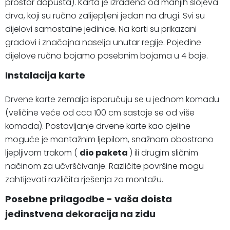
prostor dopušta). Karta je izrađena od manjih slojeva
drva, koji su ručno zalijepljeni jedan na drugi. Svi su
dijelovi samostalne jedinice. Na karti su prikazani
gradovi i značajna naselja unutar regije. Pojedine
dijelove ručno bojamo posebnim bojama u 4 boje.
Instalacija karte
Drvene karte zemalja isporučuju se u jednom komadu
(veličine veće od cca 100 cm sastoje se od više
komada). Postavljanje drvene karte kao cjeline
moguće je montažnim ljepilom, snažnom obostrano
ljepljivom trakom (
dio paketa
) ili drugim sličnim
načinom za učvršćivanje. Različite površine mogu
zahtijevati različita rješenja za montažu.
Posebne prilagodbe - vaša doista
jedinstvena dekoracija na zidu