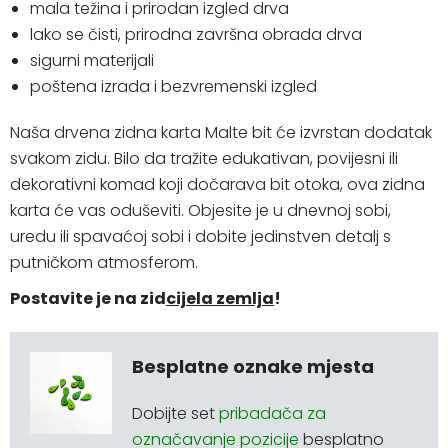
mala težina i prirodan izgled drva
lako se čisti, prirodna završna obrada drva
sigurni materijali
poštena izrada i bezvremenski izgled
Naša drvena zidna karta Malte bit će izvrstan dodatak
svakom zidu. Bilo da tražite edukativan, povijesni ili
dekorativni komad koji dočarava bit otoka, ova zidna
karta će vas oduševiti. Objesite je u dnevnoj sobi,
uredu ili spavaćoj sobi i dobite jedinstven detalj s
putničkom atmosferom.
Postavite je na zid
cijela zemlja
!
Besplatne oznake mjesta
Dobijte set
pribadača za
označavanje pozicije
besplatno