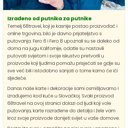
Izrađeno od putnika za putnike
Temelj 68travel, koji je kasnije postao proizvođač i
online trgovina, bilo je davno prijateljstvo s
putovanja. Fero 6 i Fero 8 upoznali su se daleko od
doma na jugu Kalifornije, odatle su nastavili
putovati svijetom i svoje iskustvo pretvorili u
proizvode koji ljudima pomažu prisjećati se gdje su
sve već bili i istodobno sanjati o tome kamo će ići
sljedeće.
Danas naše karte i dekoracije sami osmišljavamo i
izrađujemo kod kuće u Slovačkoj. Svaki proizvod
68travel na ovoj stranici dolazi od ljudi koji vole
putovanja, karte razrađene do detalja i žele vam
kroz svoje proizvode donijeti svijet u vaše domove.