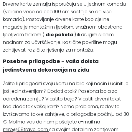
Drvene karte zemalja isporučuju se u jednom komadu
(veličine veće od cca 100 cm sastoje se od više
komada). Postavljanje drvene karte kao cjeline
moguće je montažnim ljepilom, snažnom obostrano
ljepljivom trakom (
dio paketa
) ili drugim sličnim
načinom za učvršćivanje. Različite površine mogu
zahtijevati različita rješenja za montažu.
Posebne prilagodbe - vaša doista
jedinstvena dekoracija na zidu
Želite li prilagoditi svoju kartu na bilo koji način i učiniti je
još jedinstvenijom? Dodati otok? Posebna boja za
određenu zemlju? Vlastito baja? Vlastiti drveni tekst
kao dodatak vašoj karti? Nema problema, redovito
izvršavamo takve zahtjeve, a prilagodbe počinju od 30
€. Molimo vas da nam pošaljete e-mail na
miro@68travel.com
sa svojim detaljnim zahtjevom.