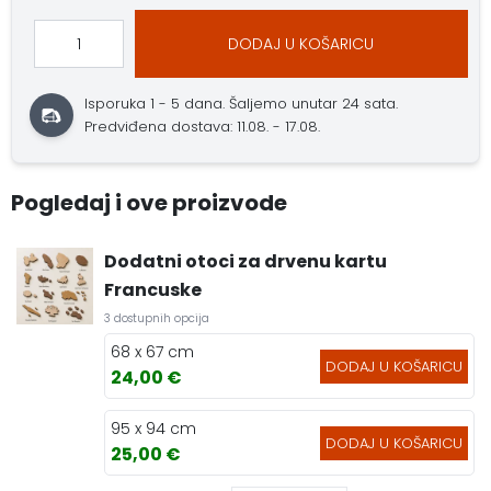
DODAJ U KOŠARICU
Isporuka 1 - 5 dana.
Šaljemo unutar 24 sata.
Predviđena dostava: 11.08. - 17.08.
Pogledaj i ove proizvode
Dodatni otoci za drvenu kartu
Francuske
3 dostupnih opcija
68 x 67 cm
DODAJ U KOŠARICU
24,00 €
95 x 94 cm
DODAJ U KOŠARICU
25,00 €