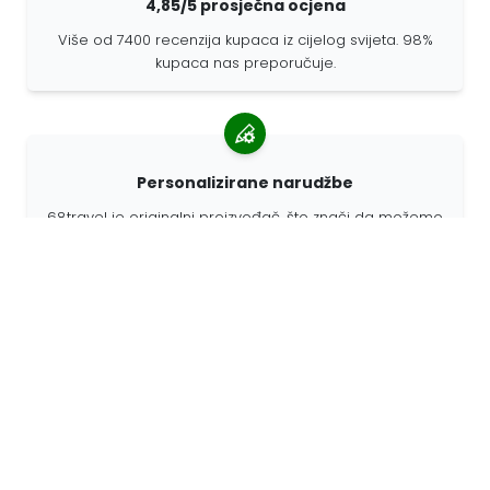
4,85/5 prosječna ocjena
Više od 7400 recenzija kupaca iz cijelog svijeta. 98%
kupaca nas preporučuje.
Personalizirane narudžbe
68travel je originalni proizvođač, što znači da možemo
brzo izraditi individualne narudžbe prema vašim
željama.
Živimo za avanturu
U 68travelu volimo putovati i otkrivati. Trudimo se
koristiti reciklirane prirodne materijale i smanjiti
upotrebu plastike.
68travel oko svijeta »