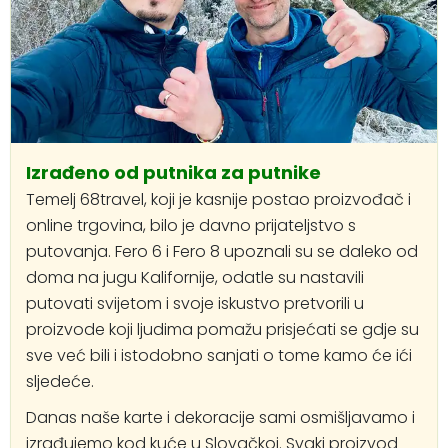
Izrađeno od putnika za putnike
Temelj 68travel, koji je kasnije postao proizvođač i
online trgovina, bilo je davno prijateljstvo s
putovanja. Fero 6 i Fero 8 upoznali su se daleko od
doma na jugu Kalifornije, odatle su nastavili
putovati svijetom i svoje iskustvo pretvorili u
proizvode koji ljudima pomažu prisjećati se gdje su
sve već bili i istodobno sanjati o tome kamo će ići
sljedeće.
Danas naše karte i dekoracije sami osmišljavamo i
izrađujemo kod kuće u Slovačkoj. Svaki proizvod