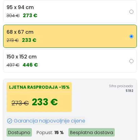
95 x 94 cm
273 €
304 €
68 x 67 cm
233 €
273 €
150 x 152 cm
446 €
497 €
Šifra proizvoda:
LJETNA RASPRODAJA
-15%
5192
233 €
273 €
Garancija najpovoljnije cijene
Dostupno
Popust:
15 %
Besplatna dostava