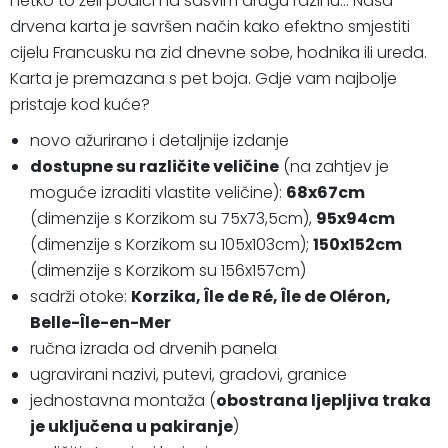
netko to želi podići na sasvim drugu razinu... Naša
drvena karta je savršen način kako efektno smjestiti
cijelu Francusku na zid dnevne sobe, hodnika ili ureda.
Karta je premazana s pet boja. Gdje vam najbolje
pristaje kod kuće?
novo ažurirano i detaljnije izdanje
dostupne su različite veličine
(na zahtjev je
moguće izraditi vlastite veličine):
68x67cm
(dimenzije s Korzikom su 75x73,5cm),
95x94cm
(dimenzije s Korzikom su 105x103cm);
150x152cm
(dimenzije s Korzikom su 156x157cm)
sadrži otoke:
Korzika, Île de Ré, Île de Oléron,
Belle-Île-en-Mer
ručna izrada od drvenih panela
ugravirani nazivi, putevi, gradovi, granice
jednostavna montaža (
obostrana ljepljiva traka
je uključena u pakiranje
)