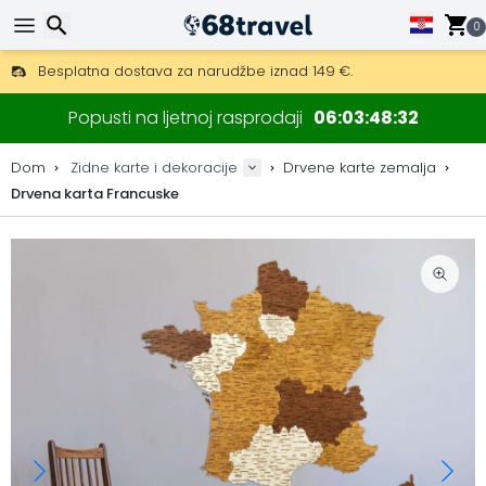
0
Besplatna dostava za narudžbe iznad 149 €.
Mogućnost slanja DHL Expressom (dostava unutar 24 sata)
Traži
30 dana za povrat, 90 dana za drvene karte i dekoracije.
Popusti na ljetnoj rasprodaji
06
03
48
32
Originalni proizvođač karata i dekoracija.
Dom
Zidne karte i dekoracije
Drvene karte zemalja
Drvena karta Francuske
Traži