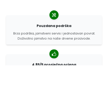
Pouzdana podrška
Brza podrška, jamstveni servis i jednostavan povrat.
Doživotno jamstvo na naše drvene proizvode.
4,85/5 prosječna ocjena
Više od 7400 recenzija kupaca iz cijelog svijeta. 98%
kupaca nas preporučuje.
Personalizirane narudžbe