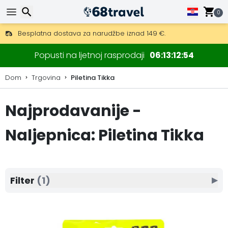
0
Besplatna dostava za narudžbe iznad 149 €.
Mogućnost slanja DHL Expressom (dostava unutar 24 sata)
Traži
30 dana za povrat, 90 dana za drvene karte i dekoracije.
Popusti na ljetnoj rasprodaji
06
13
12
54
Dom
Trgovina
Piletina Tikka
Najprodavanije -
Traži
Naljepnica: Piletina Tikka
Filter
(1)
▶