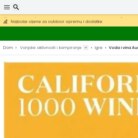
Besplatna dostava za narudžbe iznad 149 €.
Mogućnost slanja DHL Expressom (dostava unutar 24 sata)
30 dana za povrat, 90 dana za drvene karte i dekoracije.
Najbolje cijene za outdoor opremu i dodatke.
Traži
Dom
Vanjske aktivnosti i kampiranje
Igre
Voda i vina Au