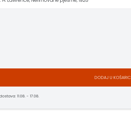
 D. H. Lawrence, Nerimovane pjesme, 1928
DODAJ U KOŠARIC
stava: 11.08. - 17.08.