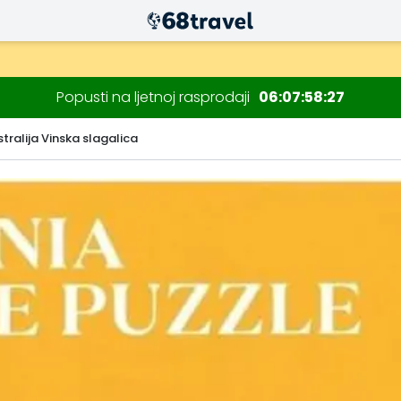
Popusti na ljetnoj rasprodaji
06
07
58
25
stralija Vinska slagalica
Traži