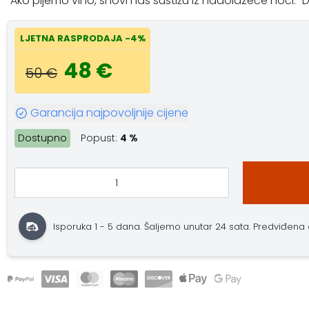
"Ako pijemo vino, snovi nas sustižu iz nadolazeće noći."
LJETNA RASPRODAJA -4%
48 €
50 €
Garancija najpovoljnije cijene
Dostupno
Popust:
4 %
Isporuka 1 - 5 dana. Šaljemo unutar 24 sata. Predviđena do