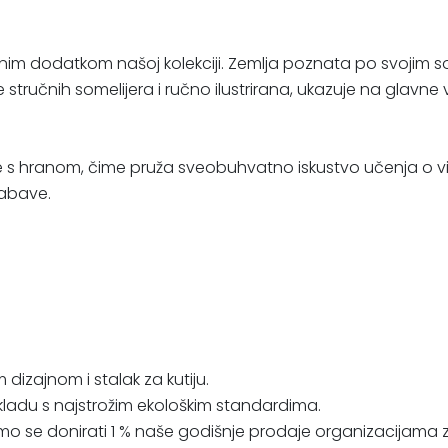
ojatnim dodatkom našoj kolekciji. Zemlja poznata po svojim 
e stručnih somelijera i ručno ilustrirana, ukazuje na glavne
vanje s hranom, čime pruža sveobuhvatno iskustvo učenja o vi
zabave.
 dizajnom i stalak za kutiju.
 skladu s najstrožim ekološkim standardima.
o se donirati 1 % naše godišnje prodaje organizacijama za