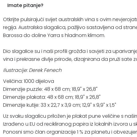
Imate pitanje?
Otkrijte pulsirajući svijet australskih vina s ovim nevjer
regija. Australska slagalica, pažljivo sastavljena od stran
Barossa do doline Yarra s hladnom klimom.
Dio slagalice su i naši profili grožđa i savjeti za upari
vina i prekrasne divlje prirode, dizajnirana da pruži sate 
Ilustracije: Derek Fenech
Veličina: 1000 dijelova
Dimenzije puzzle: 48 x 68 cm; 18,9" x 26,8"
Dimenzije plakata: 48 x 68 cm; 18,9" x 26,8"
Dimenzije kutije: 33 x 22,7 x 3,9 cm; 12,9" x 9,9" x 1,5"
Uz svaku slagalicu priložen je plakat pune veličine s našim
Izrađeno u EU od recikliranog papira iz lokalnih izvora u
Ponosni smo član organizacije 1 % za planetu i obvezujem