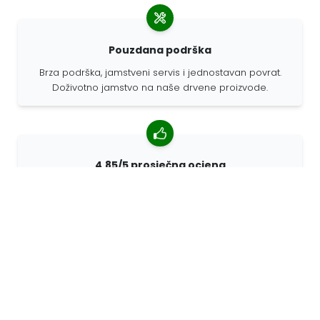
Pouzdana podrška
Brza podrška, jamstveni servis i jednostavan povrat.
Doživotno jamstvo na naše drvene proizvode.
4,85/5 prosječna ocjena
Više od 7400 recenzija kupaca iz cijelog svijeta. 98%
kupaca nas preporučuje.
Personalizirane narudžbe
68travel je originalni proizvođač, što znači da možemo
brzo izraditi individualne narudžbe prema vašim