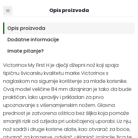
Opis proizvoda
Opis proizvoda
Dodatne informacije
Imate pitanje?
Victorinox My First H je dječji džepni nož koji spaja
tipičnu švicarsku kvalitetu marke Victorinox s
naglaskom na sigurnije korištenje za mlađe korisnike.
Ovaj model veličine 84 mm dizajniran je tako da bude
praktičan, lako upravljiv i prikladan za prvo
upoznavanje s višenamjenskim nožem. Glavna
prednost je zatvorena oštrica bez šiljka koja pomaže
smanjiti rizik od ozljeda pri uobičajenoj uporabi. Uz nju,
nož sadrži i druge korisne alate, kao otvarač za boce,
otvarač za konzerve, odvijač, uklanjač izolacije žica te