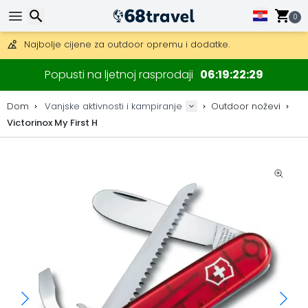
Besplatna dostava za narudžbe iznad 149 €.
Mogućnost slanja DHL Expressom (dostava unutar 24 sata)
0
30 dana za povrat, 90 dana za drvene karte i dekoracije.
Najbolje cijene za outdoor opremu i dodatke.
Traži
Popusti na ljetnoj rasprodaji
06
19
22
29
Dom
Vanjske aktivnosti i kampiranje
Outdoor noževi
Victorinox My First H
Traži