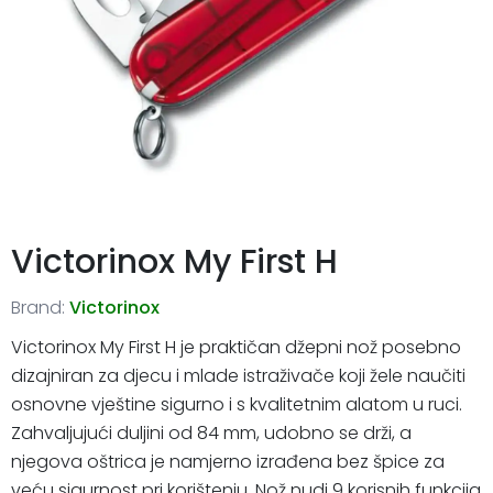
Victorinox My First H
Brand:
Victorinox
Victorinox My First H je praktičan džepni nož posebno
dizajniran za djecu i mlade istraživače koji žele naučiti
osnovne vještine sigurno i s kvalitetnim alatom u ruci.
Zahvaljujući duljini od 84 mm, udobno se drži, a
njegova oštrica je namjerno izrađena bez špice za
veću sigurnost pri korištenju. Nož nudi 9 korisnih funkcija