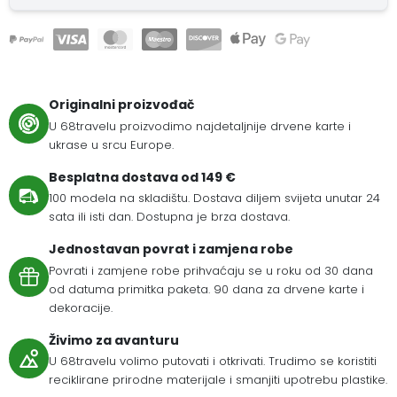
Originalni proizvođač
U 68travelu proizvodimo najdetaljnije drvene karte i
ukrase u srcu Europe.
Besplatna dostava od 149 €
100 modela na skladištu. Dostava diljem svijeta unutar 24
sata ili isti dan. Dostupna je brza dostava.
Jednostavan povrat i zamjena robe
Povrati i zamjene robe prihvaćaju se u roku od 30 dana
od datuma primitka paketa. 90 dana za drvene karte i
dekoracije.
Živimo za avanturu
U 68travelu volimo putovati i otkrivati. Trudimo se koristiti
reciklirane prirodne materijale i smanjiti upotrebu plastike.