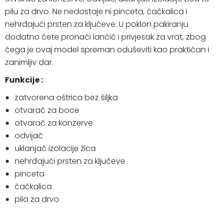
pilu za drvo. Ne nedostaje ni pinceta, čačkalica i
nehrđajući prsten za ključeve. U poklon pakiranju
dodatno ćete pronaći lančić i privjesak za vrat, zbog
čega je ovaj model spreman oduševiti kao praktičan i
zanimljiv dar.
Funkcije :
zatvorena oštrica bez šiljka
otvarač za boce
otvarač za konzerve
odvijač
uklanjač izolacije žica
nehrđajući prsten za ključeve
pinceta
čačkalica
pila za drvo