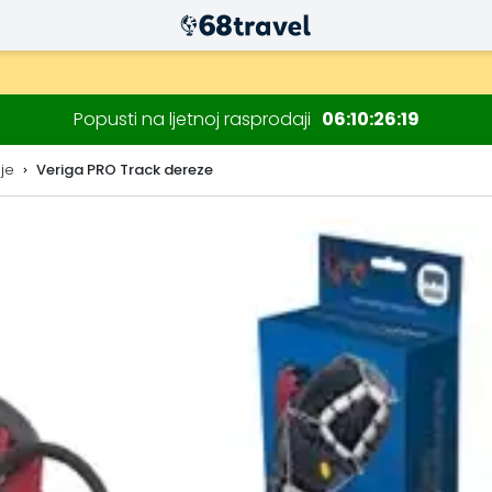
Popusti na ljetnoj rasprodaji
06
10
26
18
je
Veriga PRO Track dereze
Traži