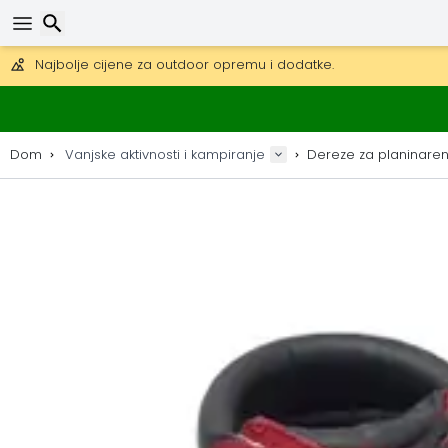
Besplatna dostava za narudžbe iznad 149 €.
Mogućnost slanja DHL Expressom (dostava unutar 24 sata)
30 dana za povrat, 90 dana za drvene karte i dekoracije.
Najbolje cijene za outdoor opremu i dodatke.
Traži
Dom
Vanjske aktivnosti i kampiranje
Dereze za planinaren