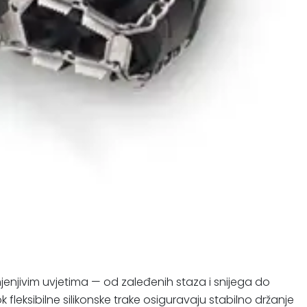
enjivim uvjetima — od zaleđenih staza i snijega do
k fleksibilne silikonske trake osiguravaju stabilno držanje