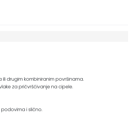
 ili drugim kombiniranim površinama.
avlake za pričvršćivanje na cipele.
m podovima i slično.