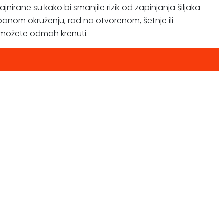
jnirane su kako bi smanjile rizik od zapinjanja šiljaka
rbanom okruženju, rad na otvorenom, šetnje ili
i možete odmah krenuti.