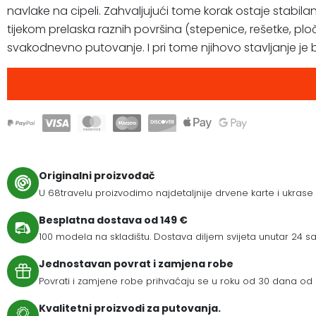
navlake na cipeli. Zahvaljujući tome korak ostaje stabilan 
tijekom prelaska raznih površina (stepenice, rešetke, plo
svakodnevno putovanje. I pri tome njihovo stavljanje je 
Originalni proizvođač
U 68travelu proizvodimo najdetaljnije drvene karte i ukrase
Besplatna dostava od 149 €
100 modela na skladištu. Dostava diljem svijeta unutar 24 sat
Jednostavan povrat i zamjena robe
Povrati i zamjene robe prihvaćaju se u roku od 30 dana od 
Kvalitetni proizvodi za putovanja.