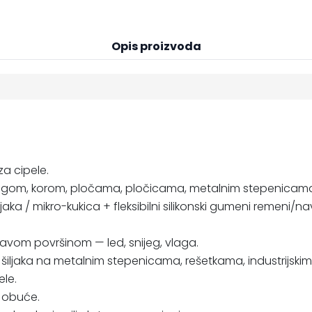
Opis proizvoda
za cipele.
ijegom, korom, pločama, pločicama, metalnim stepenicama
jaka / mikro-kukica + fleksibilni silikonski gumeni remeni/n
lizavom površinom — led, snijeg, vlaga.
a šiljaka na metalnim stepenicama, rešetkama, industrijski
ele.
te obuće.