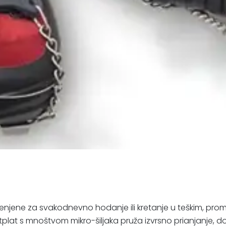
njene za svakodnevno hodanje ili kretanje u teškim, promj
otplat s mnoštvom mikro-šiljaka pruža izvrsno prianjanje, do