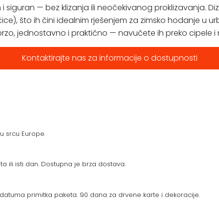
i siguran — bez klizanja ili neočekivanog proklizavanja. Diza
čice), što ih čini idealnim rješenjem za zimsko hodanje u u
brzo, jednostavno i praktično — navučete ih preko cipele 
Kontaktirajte nas za informacije o dostupnosti
 u srcu Europe.
a ili isti dan. Dostupna je brza dostava.
datuma primitka paketa. 90 dana za drvene karte i dekoracije.