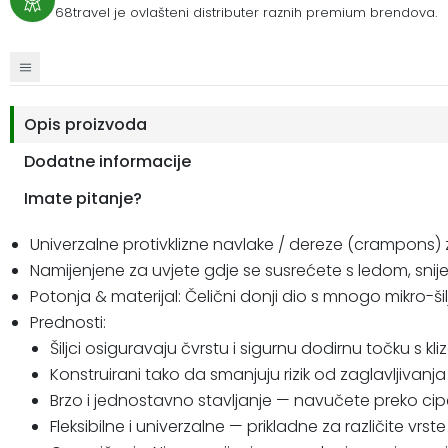
68travel je ovlašteni distributer raznih premium brendova.
Opis proizvoda
Dodatne informacije
Imate pitanje?
Univerzalne protivklizne navlake / dereze (crampons) 
Namijenjene za uvjete gdje se susrećete s ledom, sn
Potonja & materijal: Čelični donji dio s mnogo mikro-šil
Prednosti:
Šiljci osiguravaju čvrstu i sigurnu dodirnu točku s k
Konstruirani tako da smanjuju rizik od zaglavljivanj
Brzo i jednostavno stavljanje — navučete preko cip
Fleksibilne i univerzalne — prikladne za različite vrs