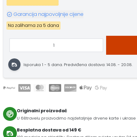
Garancija najpovoljnije cijene
Na zalihama za 5 dana
Isporuka 1 - 5 dana.
Predviđena dostava: 14.08. - 20.08.
Originalni proizvođač
U 68travelu proizvodimo najdetaljnije drvene karte i ukrase
Besplatna dostava od 149 €