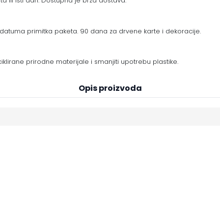
a ili isti dan. Dostupna je brza dostava.
datuma primitka paketa. 90 dana za drvene karte i dekoracije.
eciklirane prirodne materijale i smanjiti upotrebu plastike.
Opis proizvoda