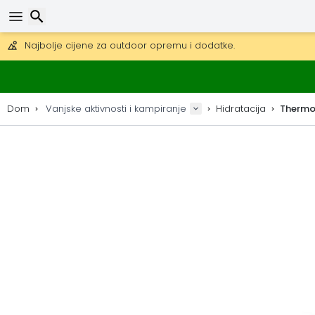
Besplatna dostava za narudžbe iznad 149 €.
Mogućnost slanja DHL Expressom (dostava unutar 24 sata)
30 dana za povrat, 90 dana za drvene karte i dekoracije.
Najbolje cijene za outdoor opremu i dodatke.
Traži
Dom
Vanjske aktivnosti i kampiranje
Hidratacija
Thermo