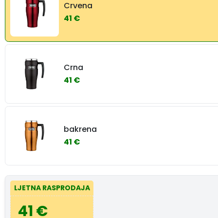
Crvena
41 €
Crna
41 €
bakrena
41 €
LJETNA RASPRODAJA
41 €