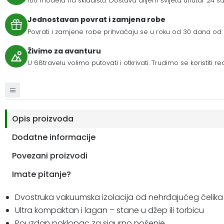
100 modela na skladištu. Dostava diljem svijeta unutar 24 sat
Jednostavan povrat i zamjena robe
Povrati i zamjene robe prihvaćaju se u roku od 30 dana od 
Živimo za avanturu
U 68travelu volimo putovati i otkrivati. Trudimo se koristiti r
Opis proizvoda
Dodatne informacije
Povezani proizvodi
Imate pitanje?
Dvostruka vakuumska izolacija od nehrđajućeg čelika
Ultra kompaktan i lagan – stane u džep ili torbicu
Pouzdan poklopac za sigurno nošenje