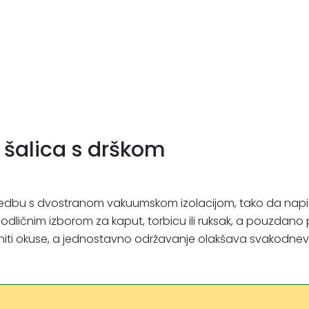
šalica s drškom
vedbu s dvostranom vakuumskom izolacijom, tako da napi
je odličnim izborom za kaput, torbicu ili ruksak, a pouz
rise niti okuse, a jednostavno održavanje olakšava svakodne