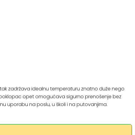
tak zadržava idealnu temperaturu znatno duže nego
dano poklopac opet omogućava sigurno prenošenje bez
vnu uporabu na poslu, u školi i na putovanjima.