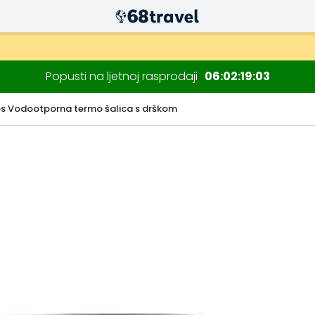
Popusti na ljetnoj rasprodaji
06
02
19
03
s Vodootporna termo šalica s drškom
Traži