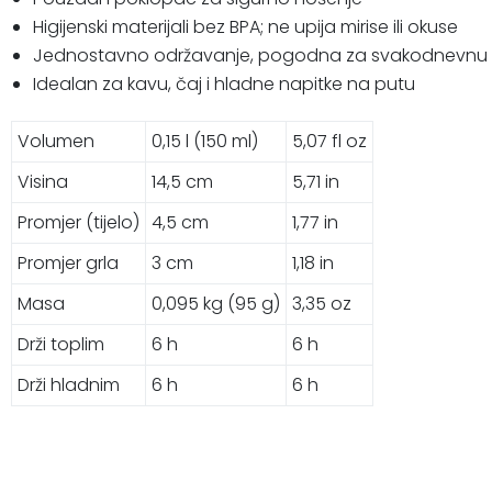
Higijenski materijali bez BPA; ne upija mirise ili okuse
Jednostavno održavanje, pogodna za svakodnevnu
Idealan za kavu, čaj i hladne napitke na putu
Volumen
0,15 l (150 ml)
5,07 fl oz
Visina
14,5 cm
5,71 in
Promjer (tijelo)
4,5 cm
1,77 in
Promjer grla
3 cm
1,18 in
Masa
0,095 kg (95 g)
3,35 oz
Drži toplim
6 h
6 h
Drži hladnim
6 h
6 h