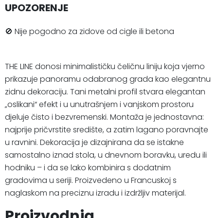
UPOZORENJE
🚫 Nije pogodno za zidove od cigle ili betona
THE LINE donosi minimalističku čeličnu liniju koja vjerno
prikazuje panoramu odabranog grada kao elegantnu
zidnu dekoraciju. Tani metalni profil stvara elegantan
„oslikani“ efekt i u unutrašnjem i vanjskom prostoru
djeluje čisto i bezvremenski. Montaža je jednostavna:
najprije pričvrstite središte, a zatim lagano poravnajte
u ravnini. Dekoracija je dizajnirana da se istakne
samostalno iznad stola, u dnevnom boravku, uredu ili
hodniku – i da se lako kombinira s dodatnim
gradovima u seriji. Proizvedeno u Francuskoj s
naglaskom na preciznu izradu i izdržljiv materijal.
Proizvodnja