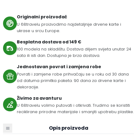
Originalni proizvođač
U 68travelu proizvodimo najdetaljnije drvene karte i
ukrase u srcu Europe.
Besplatna dostava od 149 €
100 modela na skladištu. Dostava diljem svijeta unutar 24
sata ili isti dan. Dostupna je brza dostava.
Jednostavan povrat i zamjena robe
Povrati i zamjene robe prihvaćaju se u roku od 30 dana
od datuma primitka paketa. 90 dana za drvene karte i
dekoracije.
Živimo za avanturu
U 68travelu volimo putovati i otkrivati. Trudimo se koristiti
reciklirane prirodne materijale i smanjiti upotrebu plastike.
Opis proizvoda