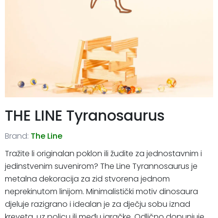
THE LINE Tyranosaurus
Brand:
The Line
Tražite li originalan poklon ili žudite za jednostavnim i
jedinstvenim suvenirom? The Line Tyrannosaurus je
metalna dekoracija za zid stvorena jednom
neprekinutom linijom. Minimalistički motiv dinosaura
djeluje razigrano i idealan je za dječju sobu iznad
kreveta, uz policu ili među igračke. Odlično dopunjuje