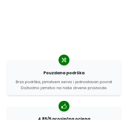
Pouzdana podrška
Brza podrška, jamstveni servis i jednostavan povrat.
Doživotno jamstvo na naše drvene proizvode.
4,85/5 prosječna ocjena
Više od 7400 recenzija kupaca iz cijelog svijeta. 98%