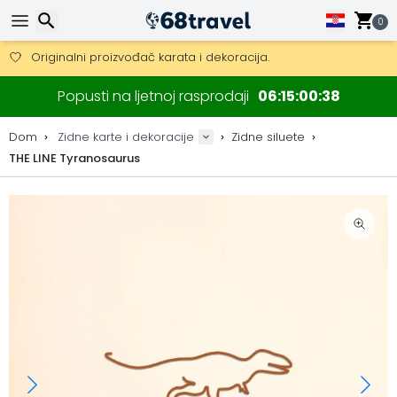
Besplatna dostava za narudžbe iznad 149 €.
Mogućnost slanja DHL Expressom (dostava unutar 24 sata)
0
30 dana za povrat, 90 dana za drvene karte i dekoracije.
Originalni proizvođač karata i dekoracija.
Traži
Popusti na ljetnoj rasprodaji
06
15
00
38
Dom
Zidne karte i dekoracije
Zidne siluete
THE LINE Tyranosaurus
Traži