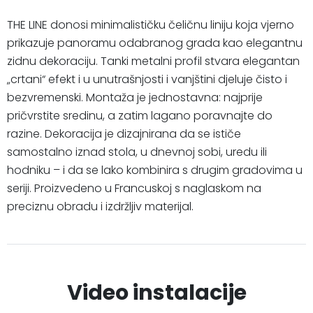
THE LINE donosi minimalističku čeličnu liniju koja vjerno
prikazuje panoramu odabranog grada kao elegantnu
zidnu dekoraciju. Tanki metalni profil stvara elegantan
„crtani“ efekt i u unutrašnjosti i vanjštini djeluje čisto i
bezvremenski. Montaža je jednostavna: najprije
pričvrstite sredinu, a zatim lagano poravnajte do
razine. Dekoracija je dizajnirana da se ističe
samostalno iznad stola, u dnevnoj sobi, uredu ili
hodniku – i da se lako kombinira s drugim gradovima u
seriji. Proizvedeno u Francuskoj s naglaskom na
preciznu obradu i izdržljiv materijal.
Video instalacije