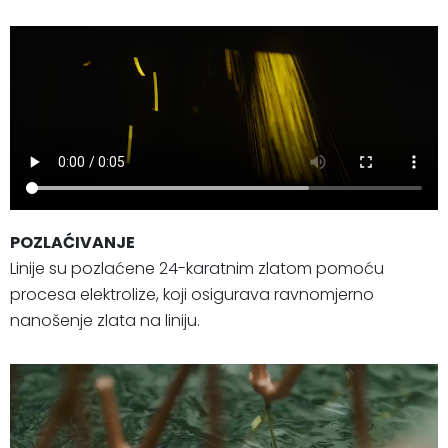
POZLAĆIVANJE
Linije su pozlaćene 24-karatnim zlatom pomoću
procesa elektrolize, koji osigurava ravnomjerno
nanošenje zlata na liniju.