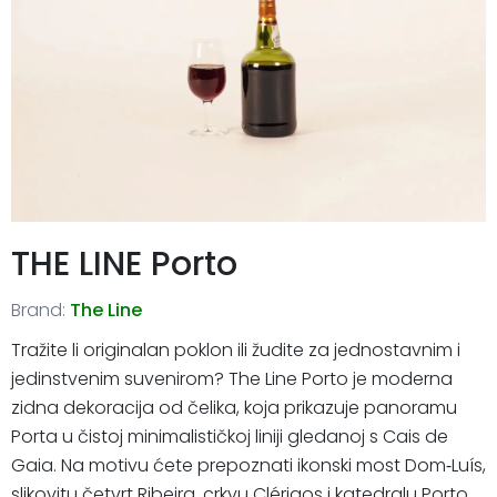
THE LINE Porto
Brand:
The Line
Tražite li originalan poklon ili žudite za jednostavnim i
jedinstvenim suvenirom? The Line Porto je moderna
zidna dekoracija od čelika, koja prikazuje panoramu
Porta u čistoj minimalističkoj liniji gledanoj s Cais de
Gaia. Na motivu ćete prepoznati ikonski most Dom‑Luís,
slikovitu četvrt Ribeira, crkvu Clérigos i katedralu Porto.