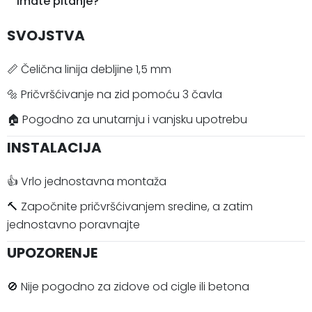
Imate pitanje?
SVOJSTVA
📏 Čelična linija debljine 1,5 mm
🔩 Pričvršćivanje na zid pomoću 3 čavla
🏠 Pogodno za unutarnju i vanjsku upotrebu
INSTALACIJA
👍 Vrlo jednostavna montaža
🔨 Započnite pričvršćivanjem sredine, a zatim
jednostavno poravnajte
UPOZORENJE
🚫 Nije pogodno za zidove od cigle ili betona