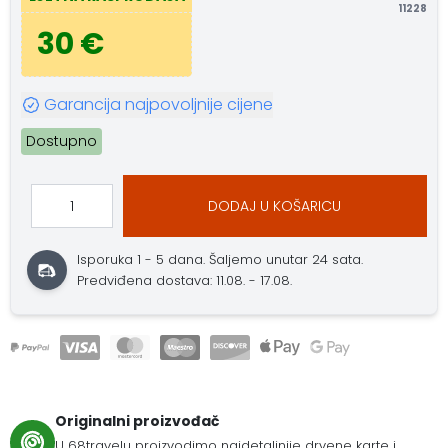
11228
30 €
Garancija najpovoljnije cijene
Dostupno
DODAJ U KOŠARICU
Isporuka 1 - 5 dana.
Šaljemo unutar 24 sata.
Predviđena dostava: 11.08. - 17.08.
Originalni proizvođač
U 68travelu proizvodimo najdetaljnije drvene karte i