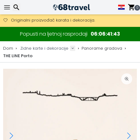
0
Besplatna dostava za narudžbe iznad 149 €.
Mogućnost slanja DHL Expressom (dostava unutar 24 sata)
Traži
30 dana za povrat, 90 dana za drvene karte i dekoracije.
Popusti na ljetnoj rasprodaji
06
06
41
42
Originalni proizvođač karata i dekoracija.
Dom
Zidne karte i dekoracije
Panorame gradova
THE LINE Porto
Traži