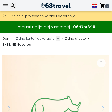
Besplatna dostava za narudžbe iznad 149 €.
Mogućnost slanja DHL Expressom (dostava unutar 24 sata)
0
30 dana za povrat, 90 dana za drvene karte i dekoracije.
Originalni proizvođač karata i dekoracija.
Traži
Popusti na ljetnoj rasprodaji
06
17
46
10
Dom
Zidne karte i dekoracije
Zidne siluete
THE LINE Nosorog
Traži