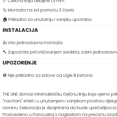
📏 Čelična linija debljine 1,5 mm
🔩 Montaža na zid pomoću 3 čavla
🏠 Prikladno za unutarnju i vanjsku upotrebu
INSTALACIJA
👍 Vrlo jednostavna montaža
🔨 Započnite pričvršćivanjem središta, zatim jednostav
UPOZORENJE
🚫 Nije prikladno za zidove od cigle ili betona
THE LINE donosi minimalističku čeličnu liniju koja vjer
"nacrtani" efekt i u unutarnjem i vanjskom prostoru djelu
ravninu. Dekoracija je dizajnirana da bude upečatljiva s
Proizvedeno u Francuskoj s naglaskom na preciznu izradu i 