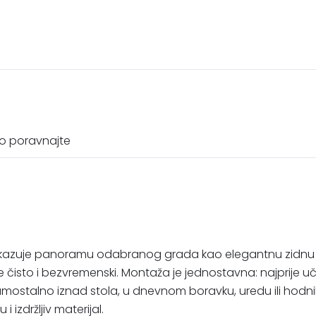
no poravnajte
no prikazuje panoramu odabranog grada kao elegantnu zidnu 
je čisto i bezvremenski. Montaža je jednostavna: najprije u
amostalno iznad stola, u dnevnom boravku, uredu ili hodniku
izdržljiv materijal.