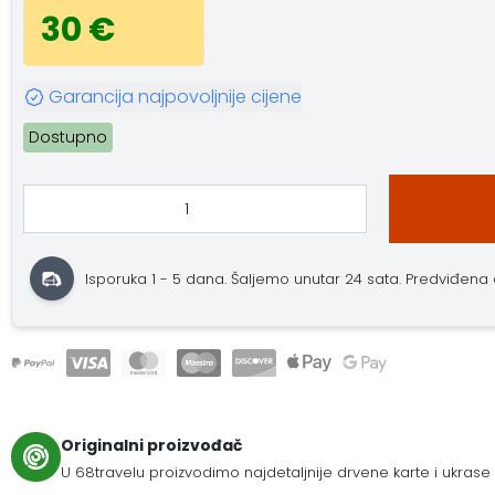
30 €
Garancija najpovoljnije cijene
Dostupno
Isporuka 1 - 5 dana. Šaljemo unutar 24 sata. Predviđena do
Originalni proizvođač
U 68travelu proizvodimo najdetaljnije drvene karte i ukrase