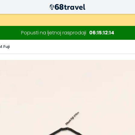
Popusti na ljetnoj rasprodaji
06
15
12
13
 Fuji
Traži