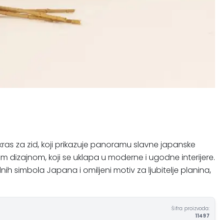
 ukras za zid, koji prikazuje panoramu slavne japanske
čkim dizajnom, koji se uklapa u moderne i ugodne interijere.
dnih simbola Japana i omiljeni motiv za ljubitelje planina,
Šifra proizvoda:
11497