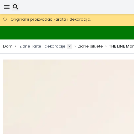
Besplatna dostava za narudžbe iznad 149 €.
Mogućnost slanja DHL Expressom (dostava unutar 24 sata)
Traži
30 dana za povrat, 90 dana za drvene karte i dekoracije.
Originalni proizvođač karata i dekoracija.
Dom
Zidne karte i dekoracije
Zidne siluete
THE LINE Mont