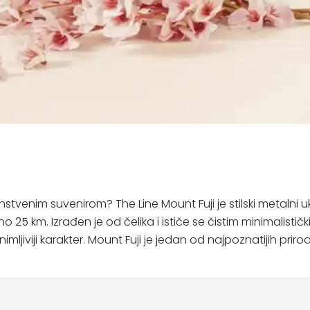
edinstvenim suvenirom? The Line Mount Fuji je stilski metalni
o 25 km. Izrađen je od čelika i ističe se čistim minimalisti
ljiviji karakter. Mount Fuji je jedan od najpoznatijih priro