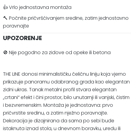
👍 Vrlo jednostavna montaža
🔨 Počnite pričvršćivanjem sredine, zatim jednostavno
poravnajte
UPOZORENJE
🚫 Nije pogodno za zidove od opeke ili betona
THE LINE donosi minimalističku čeličnu liniju koja vjerno
prikazuje panoramu odabranog grada kao elegantan
zidni ukras. Tanak metalni profil stvara elegantan
„crtani“ efekt i čini prostor, bilo unutarnji ili vanjski, čistim
i bezvremenskim. Montaža je jednostavna: prvo
pričvrstite sredinu, a zatim nježno poravnajte.
Dekoracija je dizajnirana da sama po sebi bude
istaknuta iznad stola, u dnevnom boravku, uredu ili