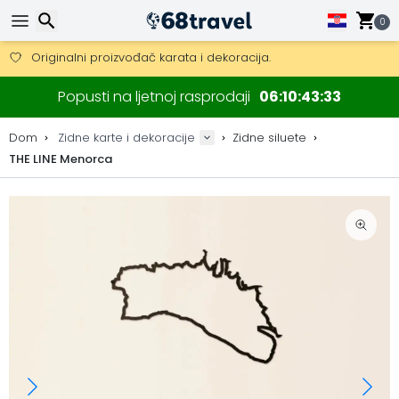
Besplatna dostava za narudžbe iznad 149 €.
0
Mogućnost slanja DHL Expressom (dostava unutar 24 sata)
30 dana za povrat, 90 dana za drvene karte i dekoracije.
Originalni proizvođač karata i dekoracija.
Traži
Popusti na ljetnoj rasprodaji
06
10
43
32
Dom
Zidne karte i dekoracije
Zidne siluete
THE LINE Menorca
Traži