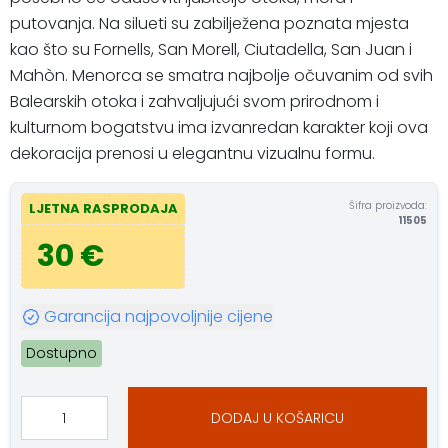
putovanja. Na silueti su zabilježena poznata mjesta
kao što su Fornells, San Morell, Ciutadella, San Juan i
Mahòn. Menorca se smatra najbolje očuvanim od svih
Balearskih otoka i zahvaljujući svom prirodnom i
kulturnom bogatstvu ima izvanredan karakter koji ova
dekoracija prenosi u elegantnu vizualnu formu.
Šifra proizvoda:
LJETNA RASPRODAJA
11505
30 €
Garancija najpovoljnije cijene
Dostupno
DODAJ U KOŠARICU