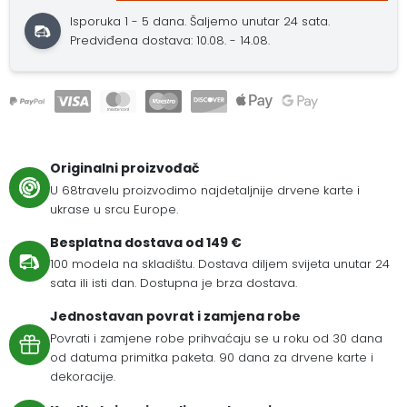
Isporuka 1 - 5 dana. Šaljemo unutar 24 sata.
Predviđena dostava: 10.08. - 14.08.
Originalni proizvođač
U 68travelu proizvodimo najdetaljnije drvene karte i
ukrase u srcu Europe.
Besplatna dostava od 149 €
100 modela na skladištu. Dostava diljem svijeta unutar 24
sata ili isti dan. Dostupna je brza dostava.
Jednostavan povrat i zamjena robe
Povrati i zamjene robe prihvaćaju se u roku od 30 dana
od datuma primitka paketa. 90 dana za drvene karte i
dekoracije.