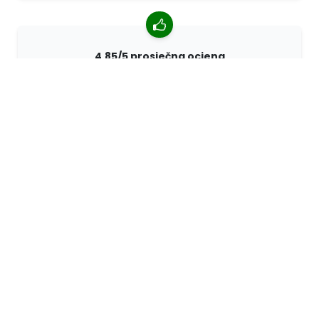
4,85/5 prosječna ocjena
Više od 7400 recenzija kupaca iz cijelog svijeta. 98%
kupaca nas preporučuje.
Personalizirane narudžbe
68travel je originalni proizvođač, što znači da možemo
brzo izraditi individualne narudžbe prema vašim
željama.
Živimo za avanturu