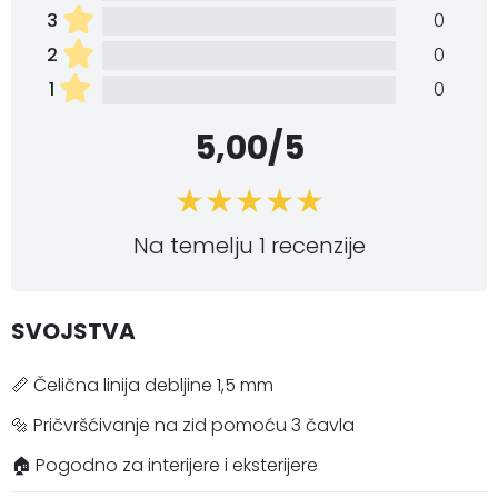
3
0
2
0
1
0
5,00/5
Na temelju 1 recenzije
SVOJSTVA
📏 Čelična linija debljine 1,5 mm
🔩 Pričvršćivanje na zid pomoću 3 čavla
🏠 Pogodno za interijere i eksterijere