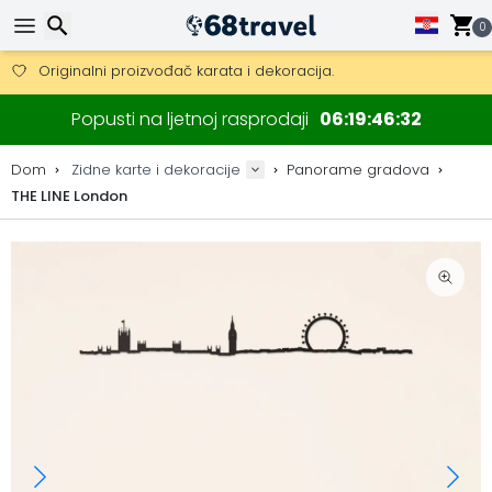
0
Besplatna dostava za narudžbe iznad 149 €.
Mogućnost slanja DHL Expressom (dostava unutar 24 sata)
30 dana za povrat, 90 dana za drvene karte i dekoracije.
Traži
Popusti na ljetnoj rasprodaji
06
19
46
31
Originalni proizvođač karata i dekoracija.
Dom
Zidne karte i dekoracije
Panorame gradova
THE LINE London
Traži