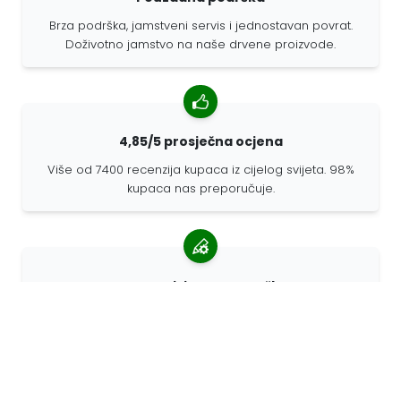
Brza podrška, jamstveni servis i jednostavan povrat.
Doživotno jamstvo na naše drvene proizvode.
4,85/5 prosječna ocjena
Više od 7400 recenzija kupaca iz cijelog svijeta. 98%
kupaca nas preporučuje.
Personalizirane narudžbe
68travel je originalni proizvođač, što znači da možemo
brzo izraditi individualne narudžbe prema vašim
željama.