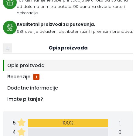
Povrati i zamjene robe prihvaćaju se u roku od 30 dana
od datuma primitka paketa. 90 dana za drvene karte i
dekoracije.
Kvalitetni proizvodi za putovanja.
68travel je ovlašteni distributer raznih premium brendova.
Opis proizvoda
Opis proizvoda
Recenzije
1
Dodatne informacije
Imate pitanje?
5
100%
1
4
0