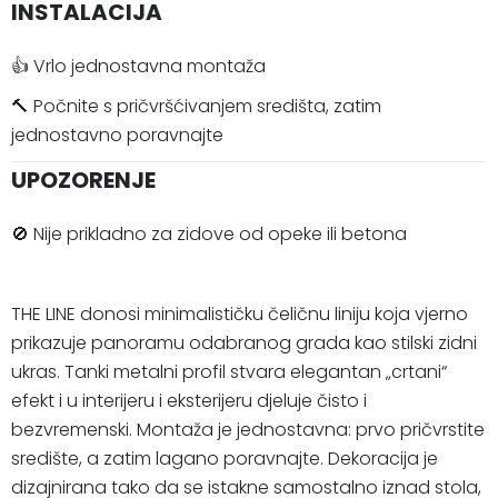
INSTALACIJA
👍 Vrlo jednostavna montaža
🔨 Počnite s pričvršćivanjem središta, zatim
jednostavno poravnajte
UPOZORENJE
🚫 Nije prikladno za zidove od opeke ili betona
THE LINE donosi minimalističku čeličnu liniju koja vjerno
prikazuje panoramu odabranog grada kao stilski zidni
ukras. Tanki metalni profil stvara elegantan „crtani“
efekt i u interijeru i eksterijeru djeluje čisto i
bezvremenski. Montaža je jednostavna: prvo pričvrstite
središte, a zatim lagano poravnajte. Dekoracija je
dizajnirana tako da se istakne samostalno iznad stola,