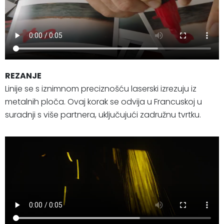
REZANJE
Linije se s iznimnom preciznošću laserski izrezuju iz
metalnih ploča. Ovaj korak se odvija u Francuskoj u
suradnji s više partnera, uključujući zadružnu tvrtku.