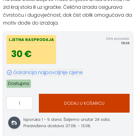
zid kraj stola ili uz igračke. Čelična izrada osigurava
čvrstoću i dugovječnost, dok čist oblik omogućava da
motiv dođe do izražaja.
Šifra proizvoda:
LJETNA RASPRODAJA
11509
30 €
Garancija najpovoljnije cijene
Dostupno
DODAJ U KOŠARICU
Isporuka 1 - 5 dana. Šaljemo unutar 24 sata.
Predviđena dostava: 07.08. - 13.08.