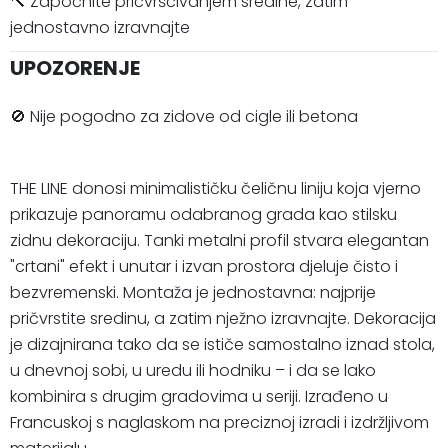
🔨 Započnite pričvršćivanjem sredine, zatim
jednostavno izravnajte
UPOZORENJE
🚫 Nije pogodno za zidove od cigle ili betona
THE LINE donosi minimalističku čeličnu liniju koja vjerno
prikazuje panoramu odabranog grada kao stilsku
zidnu dekoraciju. Tanki metalni profil stvara elegantan
"crtani" efekt i unutar i izvan prostora djeluje čisto i
bezvremenski. Montaža je jednostavna: najprije
pričvrstite sredinu, a zatim nježno izravnajte. Dekoracija
je dizajnirana tako da se ističe samostalno iznad stola,
u dnevnoj sobi, u uredu ili hodniku – i da se lako
kombinira s drugim gradovima u seriji. Izrađeno u
Francuskoj s naglaskom na preciznoj izradi i izdržljivom