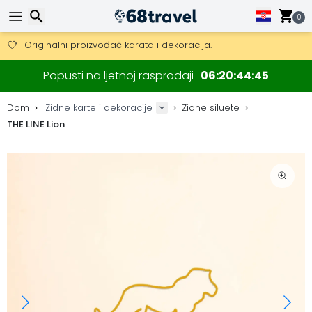
Besplatna dostava za narudžbe iznad 149 €.
Mogućnost slanja DHL Expressom (dostava unutar 24 sata)
0
30 dana za povrat, 90 dana za drvene karte i dekoracije.
Originalni proizvođač karata i dekoracija.
Traži
Popusti na ljetnoj rasprodaji
06
20
44
44
Dom
Zidne karte i dekoracije
Zidne siluete
THE LINE Lion
Traži