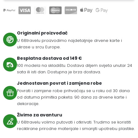
Originalni proizvođač
U 68travelu proizvodimo najdetaljnije drvene karte i
ukrase u srcu Europe.
Besplatna dostava od 149 €
100 modela na skladištu. Dostava diljem svijeta unutar 24
sata ili isti dan. Dostupna je brza dostava.
Jednostavan povrat i zamjena robe
Povrati i zamjene robe prihvaćaju se u roku od 30 dana
od datuma primitka paketa. 90 dana za drvene karte i
dekoracije.
Živimo za avanturu
U 68travelu volimo putovati i otkrivati. Trudimo se koristiti
reciklirane prirodne materijale i smanjiti upotrebu plastike.